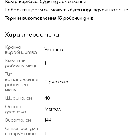
Колір каркаса:
будь під замовлення
Габаритні розміри можуть бути індивідуально змінені.
Термін виготовлення 15 робочих днів.
Характеристики
Країна
Україна
виробництва
Кількість
1
робочих місць
Тип
встановлення
Підлогова
робочого
місця
Ширина, см
40
Основа
Метал
дзеркала
Висота, см
144
Стільниця для
інструментів
Так