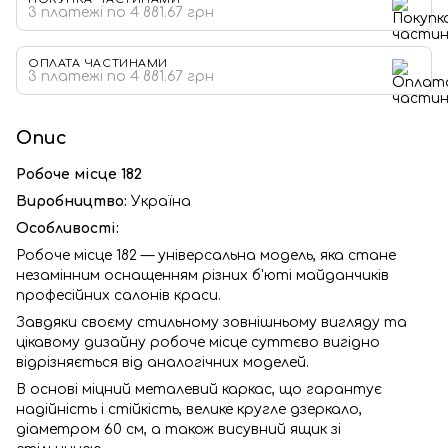
3 платежі по 4 881.67 грн
ОПЛАТА ЧАСТИНАМИ
3 платежі по 4 881.67 грн
Опис
Робоче місце 182
Виробництво:
Україна
Особливості:
Робоче місце 182 — універсальна модель, яка стане
незамінним оснащенням різних б'юті майданчиків
професійних салонів краси.
Завдяки своєму стильному зовнішньому вигляду та
цікавому дизайну робоче місце суттєво вигідно
відрізняється від аналогічних моделей.
В основі міцний металевий каркас, що гарантує
надійність і стійкість, велике кругле дзеркало,
діаметром 60 см, а також висувний ящик зі