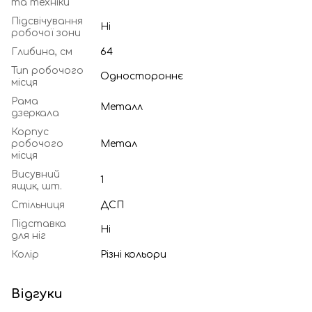
та техніки
Підсвічування
Ні
робочої зони
Глибина, см
64
Тип робочого
Одностороннє
місця
Рама
Металл
дзеркала
Корпус
робочого
Метал
місця
Висувний
1
ящик, шт.
Стільниця
ДСП
Підставка
Ні
для ніг
Колір
Різні кольори
Відгуки