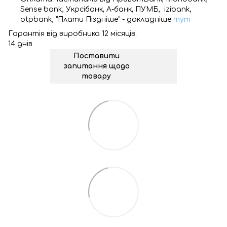
Sense bank, Укрсібанк, А-банк, ПУМБ, izibank,
otpbank, "Плати Піздніше" - докладніше
тут
Гарантія від виробника 12 місяців.
14 днів
Поставити
запитання щодо
товару