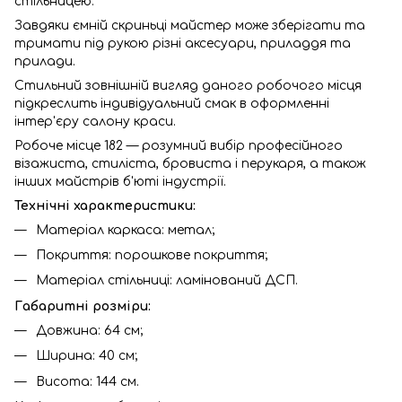
стільницею.
Завдяки ємній скриньці майстер може зберігати та
тримати під рукою різні аксесуари, приладдя та
прилади.
Стильний зовнішній вигляд даного робочого місця
підкреслить індивідуальний смак в оформленні
інтер'єру салону краси.
Робоче місце 182 — розумний вибір професійного
візажиста, стиліста, бровиста і перукаря, а також
інших майстрів б'юті індустрії.
Технічні характеристики:
Матеріал каркаса: метал;
Покриття: порошкове покриття;
Матеріал стільниці: ламінований ДСП.
Габаритні розміри:
Довжина: 64 см;
Ширина: 40 см;
Висота: 144 см.