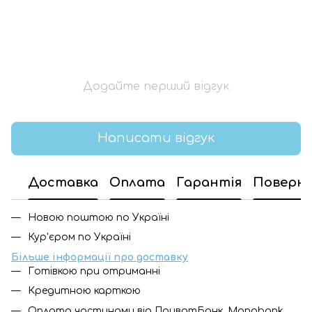
Додайте перший відгук
Написати відгук
Доставка
Оплата
Гарантія
Поверн
Новою поштою по Україні
Кур'єром по Україні
Більше інформації про доставку
Готівкою при отриманні
Кредитною карткою
Оплата частинами від ПриватБанк, Monobank,