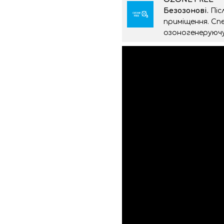
Безозонові.
Піс
приміщення. Спе
озоногенеруючу