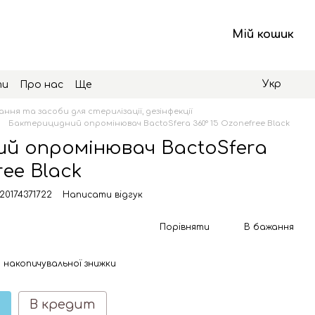
Мій кошик
Укр
ти
Про нас
Ще
ння та засоби для стерилізації, дезінфекції
Бактерицидний опромінювач BactoSfera 360° 15 Ozonefree Black
й опромінювач BactoSfera
ree Black
20174371722
Написати відгук
Порівняти
В бажання
 накопичувальної знижки
В кредит