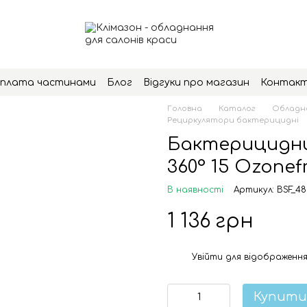
плата частинами
Блог
Відгуки про магазин
Контак
Головна
Каталог
Обладна
Рециркулятори бактерицидні
Бактерицидни
360° 15 Ozonef
В наявності
Артикул: BSF_48
1 136 грн
Увійти
для відображення
%
Купити