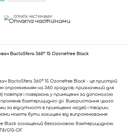
ОПЛАТА ЧАСТИНАМИ
3 платежі по 378.67 грн
ч BactoSfera 360° 15 Ozonefree Black
 BactoSfera 360° 15 Ozonefree Black - це пристрій
м опроміненням на 360 градусів, призначений для
) повітря і поверхонь у приміщенні за допомогою
променів бактерицидної дії. Використання цього
и за відсутності в приміщенні людей і тварин;
нізми мають бути захищені від випромінювання.
free Black оснащений безозоновою бактерицидною
T8/G13-OF.