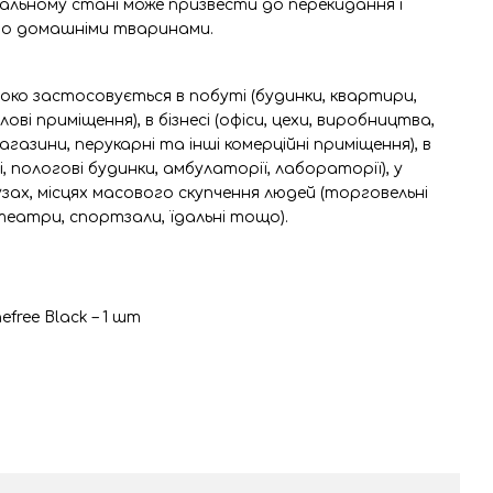
альному стані може призвести до перекидання і
бо домашніми тваринами.
око застосовується в побуті (будинки, квартири,
ові приміщення), в бізнесі (офіси, цехи, виробництва,
агазини, перукарні та інші комерційні приміщення), в
рні, пологові будинки, амбулаторії, лабораторії), у
узах, місцях масового скупчення людей (торговельні
театри, спортзали, їдальні тощо).
efree Black – 1 шт