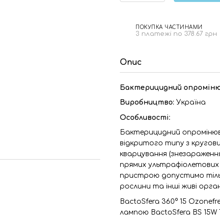
ПОКУПКА ЧАСТИНАМИ
3 платежі по 378.67 грн
Опис
Бактерицидний опромінюва
Виробництво:
Україна
Особливості:
Бактерицидний опромінювач
відкритого типу з кругови
кварцування (знезараження
прямих ультрафіолетових 
пристрою допустимо тільк
рослини та інші живі орга
BactoSfera 360° 15 Ozone
лампою BactoSfera BS 15W 