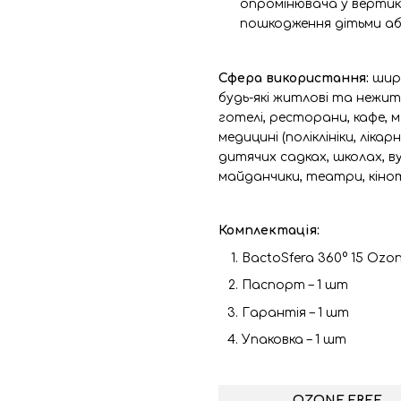
опромінювача у вертик
пошкодження дітьми а
Сфера використання:
шир
будь-які житлові та нежитл
готелі, ресторани, кафе, м
медицині (поліклініки, ліка
дитячих садках, школах, в
майданчики, театри, кіно
Комплектація:
BactoSfera 360° 15 Ozon
Паспорт – 1 шт
Гарантія – 1 шт
Упаковка – 1 шт
OZONE FREE