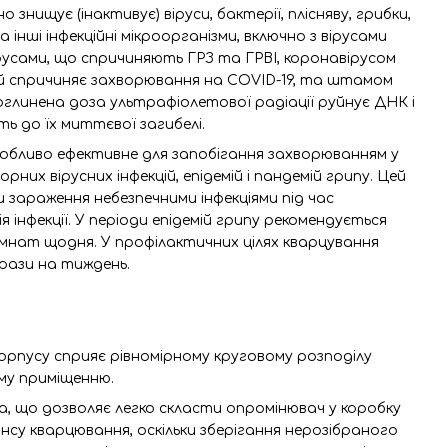
знищує (інактивує) віруси, бактерії, плісняву, грибки,
а інші інфекційні мікроорганізми, включно з вірусами
, вірусами, що спричиняють ГРЗ та ГРВІ, коронавірусом
кий спричиняє захворювання на COVID-19, та штамом
оглинена доза ультрафіолетової радіації руйнує ДНК і
ть до їх миттєвої загибелі.
обливо ефективне для запобігання захворюванням у
них вірусних інфекцій, епідемій і пандемій грипу. Цей
 зараження небезпечними інфекціями під час
я інфекції. У періоди епідемій грипу рекомендується
мнат щодня. У профілактичних цілях кварцування
 рази на тиждень.
корпусу сприяє рівномірному круговому розподілу
му приміщенню.
а, що дозволяє легко скласти опромінювач у коробку
ансу кварцювання, оскільки зберігання нерозібраного