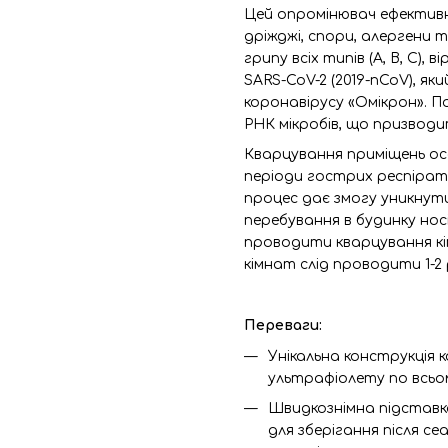
Цей опромінювач ефективно 
дріжджі, спори, алергени т
грипу всіх типів (A, B, C)
SARS-CoV-2 (2019-nCoV), я
коронавірусу «Омікрон». П
РНК мікробів, що призводи
Кварцування приміщень ос
періоди гострих респіратор
процес дає змогу уникнути
перебування в будинку носі
проводити кварцування кі
кімнат слід проводити 1-2
Переваги:
Унікальна конструкція 
ультрафіолету по всьо
Швидкознімна підставк
для зберігання після се