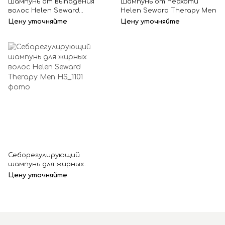
Шампунь от выпадения
Шампунь от перхоти
волос Helen Seward
Helen Seward Therapy Men
Reforce Men
Цену уточняйте
Цену уточняйте
Себорегулирующий
шампунь для жирных
волос Helen Seward
Цену уточняйте
Therapy Men