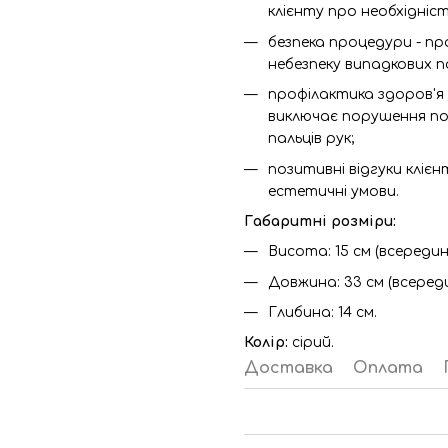
клієнту про необхідніс
безпека процедури - пр
небезпеку випадкових п
профілактика здоров'я 
виключає порушення пос
пальців рук;
позитивні відгуки клієн
естетичні умови.
Габаритні розміри:
Висота: 15 см (всередині 
Довжина: 33 см (всередині
Глибина: 14 см.
Колір:
сірий.
Доставка
Оплата