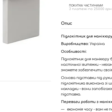
ПОКУПКА ЧАСТИНАМИ
3 платежі по 250.00 грн
Опис
Підлокітник для манікюру
Виробництво:
Україна
Особливості:
Підлокітник для манікюру б
настільної витяжки – неза
зможете забезпечити свої
Основа підставки під руки
підлокітника виконана зі шт
накладки – вони запобіга
підставка.
Переваги роботи з манік
економія часу - вам не