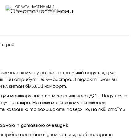
ОПЛАТА ЧАСТИНАМИ
3 платежі по 250.00 грн
 сірий
ежевого кольору на ніжках та м'якій подушці, для
мінний атрибут нейл-майстра. З підлокітником ви
м клієнтам більший комфорт.
 для манікюру виготовлена з якісного ДСП. Подушечка
учної шкіри. На ніжках є спеціальні силіконові
ють ковзанню та захищають поверхню, на якій стоїть
юрною підставкою очевидні:
 потрібно постійно відволікатися, щоб нагадати