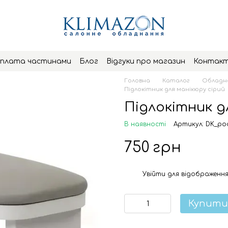
плата частинами
Блог
Відгуки про магазин
Контак
Головна
Каталог
Обладна
Підлокітник для манікюру сірий
Підлокітник д
В наявності
Артикул: DK_po
750 грн
Увійти
для відображення
%
Купити