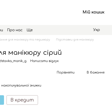
Мій кошик
Укр
ти
Про нас
Ще
ння для манікюру та педикюру
Підставки для манікюру
ля манікюру сірий
dstavka_manik_g
Написати відгук
Порівняти
В бажання
 накопичувальної знижки
В кредит