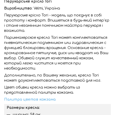
Перукарське крісло Tori
Виробництво
: Velmi, Україна
Перукарське крісло Tori - модель, що поєднує в собі
простоту і комфорт. Впишеться в будь-який інтер'єр
і стане незамінним помічником майстра перукаря і
візажиста.
Парикмахерское кресло Tori может комплектоваться
пневматическим подъемником или гидравлическим с
функцией блокировки вращения. Основание кресла -
хромированное пятилучье, диск или квадрат на Ваш
выбор. Обивкой служит качественный кожзам,
который легко чистится и моется при
необходимости.
Дополнительно, по Вашему желанию, кресло Tori
может доукомплектоваться подставкой для ног.
Цвет обивки кресла можно выбрать из
представленной палитры кожзама.
Палитра цветов кожзама
Размеры кресла:
ширина: 58 см;