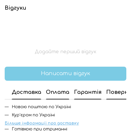
Відгуки
Додайте перший відгук
Написати відгук
Доставка
Оплата
Гарантія
Поверн
Новою поштою по Україні
Кур'єром по Україні
Більше інформації про доставку
Готівкою при отриманні