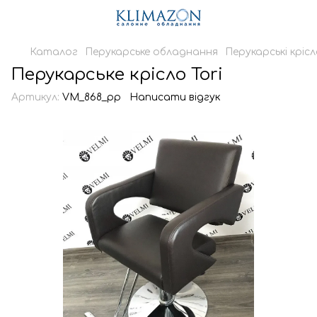
Каталог
Перукарське обладнання
Перукарські кріс
Перукарське крісло Tori
Артикул:
VM_868_pp
Написати відгук