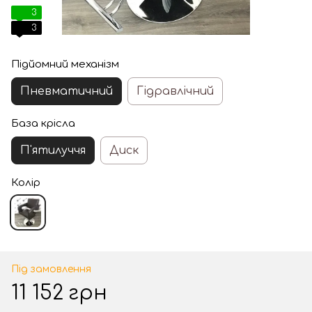
3
3
Підйомний механізм
Пневматичний
Гідравлічний
База крісла
П'ятилуччя
Диск
Колір
Під замовлення
11 152 грн