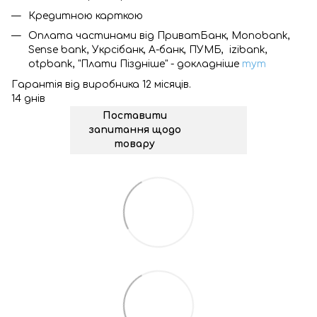
Кредитною карткою
Оплата частинами від ПриватБанк, Monobank,
Sense bank, Укрсібанк, А-банк, ПУМБ, izibank,
otpbank, "Плати Піздніше" - докладніше
тут
Гарантія від виробника 12 місяців.
14 днів
Поставити
запитання щодо
товару