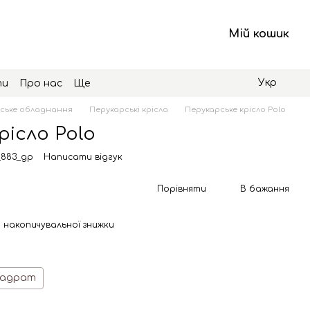
Мій кошик
Укр
ти
Про нас
Ще
ське обладнання
Перукарські крісла
Перукарське крісло Polo
рісло Polo
_883_gp
Написати відгук
Порівняти
В бажання
 накопичувальної знижки
вадрат