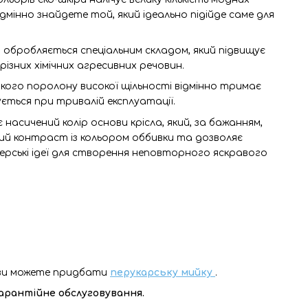
еодмінно знайдете той, який ідеально підійде саме для
 обробляється спеціальним складом, який підвищує
 різних хімічних агресивних речовин.
кого поролону високої щільності відмінно тримає
ється при тривалій експлуатації.
насичений колір основи крісла, який, за бажанням,
й контраст із кольором оббивки та дозволяє
ерські ідеї для створення неповторного яскравого
м ви можете придбати
перукарську мийку
.
гарантійне обслуговування.