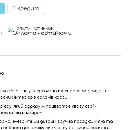
В кредит
ОПЛАТА ЧАСТИНАМИ
н
3 платежі по 4 891.33 грн
на
сло Polo – це універсальна трендова модель, яка
асних інтер'єрів салонів краси.
'єру, який одразу ж привертає увагу своїм
зовнішнім виглядом.
рма, елегантний дизайн, зручна посадка, м'яка та
а оббивки допоможуть клієнту розслабитись та