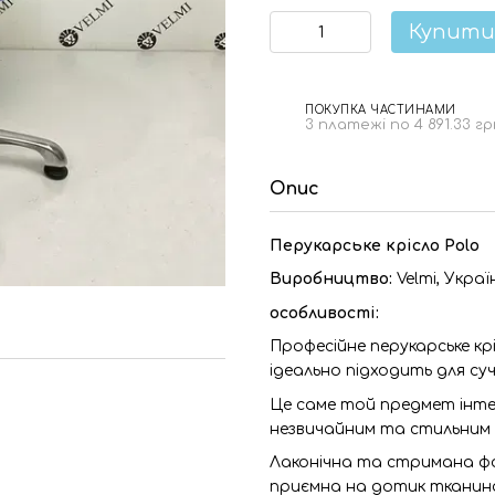
Купити
ПОКУПКА ЧАСТИНАМИ
3 платежі по 4 891.33 гр
Опис
Перукарське крісло Polo
Виробництво:
Velmi,
Украї
особливості:
Професійне перукарське крі
ідеально підходить для суч
Це саме той предмет інтер
незвичайним та стильним 
Лаконічна та стримана фо
приємна на дотик тканин