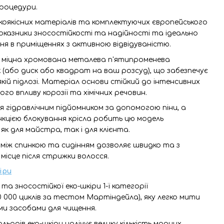
процедури.
коякісних матеріалів та комплектуючих європейського
оказники зносостійкості та надійності та ідеально
я в приміщеннях з активною відвідуваністю.
 міцна хромована металева п'ятипроменева
(або диск або квадрат на ваш розсуд), що забезпечує
кій підлозі. Матеріал основи стійкий до інтенсивних
о впливу корозії та хімічних речовин.
 гідравлічним підйомником за допомогою піни, а
нкцією блокування крісла робить цю модель
 для майстра, так і для клієнта.
 між спинкою та сидінням дозволяє швидко та з
ісце після стрижки волосся.
іри
 та зносостійкої еко-шкіри 1-ї категорії
00 000 циклів за тестом Мартіндейла), яку легко мити
ми засобами для чищення.
льорів еко-шкіри налічує велику кількість модних