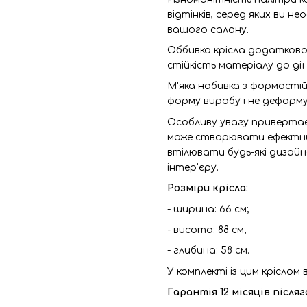
відтінків, серед яких ви н
вашого салону.
Оббивка крісла додатково
стійкість матеріалу до дії
М'яка набивка з формостій
форму виробу і не деформу
Особливу увагу привертає 
може створювати ефектни
втілювати будь-які дизайн
інтер'єру.
Розміри крісла:
- ширина: 66 см;
- висота: 88 см;
- глибина: 58 см.
У комплекті із цим крісло
Гарантія 12 місяців після