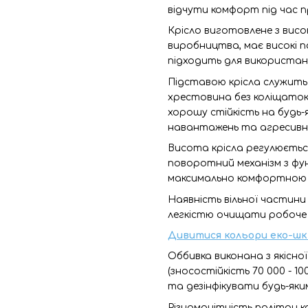
відчути комфорт під час 
Крісло виготовлене з висо
виробництва, має високі п
підходить для використанн
Підставою крісла служить
хрестовина без коліщаток 
хорошу стійкість на будь-я
навантажень та агресивног
Висота крісла регулюється
поворотний механізм з фу
максимально комфортною як
Наявність вільної частини
легкістю очищати робоче м
Дивитися кольори еко-шк
Оббивка виконана з якісної
(зносостійкість 70 000 - 1
та дезінфікувати будь-яки
Різноманітність палітри ко