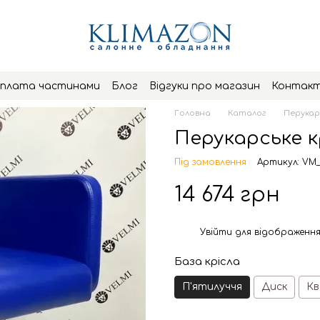
плата частинами
Блог
Відгуки про магазин
Контак
Головна
Каталог
Перукар
Перукарське к
Під замовлення
Артикул: VM
14 674 грн
Увійти
для відображення
%
База крісла
П'ятилуччя
Диск
К