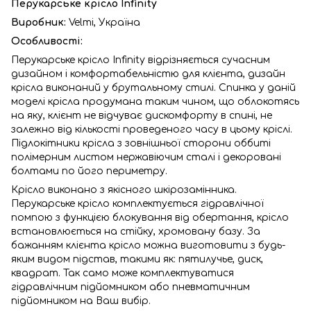
Перукарське крісло Infinity
Виробник:
Velmi,
Україна
Особливості:
Перукарське крісло Infinity відрізняється сучасним
дизайном і комфортабельністю для клієнта, дизайн
крісла виконаний у брутальному стилі. Спинка у даній
моделі крісла продумана таким чином, що облокотясь
на яку, клієнт не відчуває дискомфорту в спині, не
залежно від кількості проведеного часу в цьому кріслі.
Підлокітники крісла з зовнішньої сторони оббиті
полімерним листом нержавіючим сталі і декоровані
болтами по його периметру.
Крісло виконано з якісного шкірозамінника.
Перукарське крісло комплектується гідравлічної
помпою з функцією блокування від обертання, крісло
встановлюється на стійку, хромовану базу. За
бажанням клієнта крісло можна виготовити з будь-
яким видом підстав, такими як: пятилучье, диск,
квадрат. Так само може комплектуватися
гідравлічним підйомником або пневматичним
підйомником на Ваш вибір.