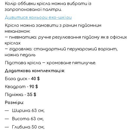
Колір оббивки крісла можна вибрати із
запропонованої палітри.
Дивитися кольори еко-шкіри
Крісло можна замовити з різним підйомним
механізмом:
― пневматика: ручне регулювання підйому як в офісних
кріслах
― гідравліка: стандартний перукарський варіант,
ножна педаль
Підстава крісла ― хромоване пятилучье.
Додаткова комплектація:
База диск -
40 $
Квадрат -
90 $
Підніжка -
35 $
Розміри:
Ширина 63 см;
Висота 63 см;
Глибина 50 см;