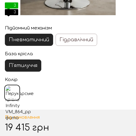
3
3
Підйомний механізм
Пневматичний
Гідравлічний
База крісла
П'ятилуччя
Колір
Під замовлення
19 415 грн