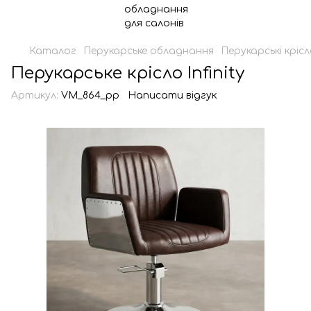
Каталог
Перукарське обладнання
Перукарські кріс
Перукарське крісло Infinity
Артикул:
VM_864_pp
Написати відгук