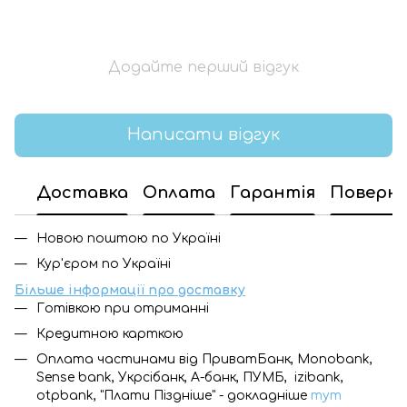
Додайте перший відгук
Написати відгук
Доставка
Оплата
Гарантія
Поверн
Новою поштою по Україні
Кур'єром по Україні
Більше інформації про доставку
Готівкою при отриманні
Кредитною карткою
Оплата частинами від ПриватБанк, Monobank,
Sense bank, Укрсібанк, А-банк, ПУМБ, izibank,
otpbank, "Плати Піздніше" - докладніше
тут