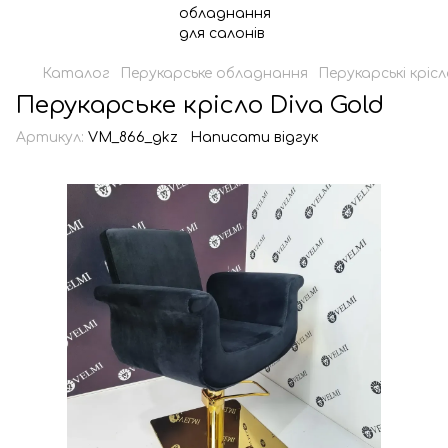
Каталог
Перукарське обладнання
Перукарські кріс
Перукарське крісло Diva Gold
Артикул:
VM_866_gkz
Написати відгук