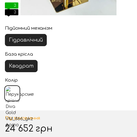
3
3
Підйомний механізм
Гідравлічний
База крісла
Квадрат
Колір
Під замовлення
24 652 грн