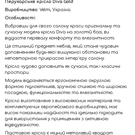
Перукарське крісло Diva Gold
Виробництво:
Velmi,
Україна
Особливості:
Вибравши для свого салону краси оригінальну та
сучасну модель крісла Diva на золотій базі, ви
віддасте перевагу комфорту та елегантності.
Це стильний предмет меблів, який стане чудовим
доповненням будь-якої вишуканої обстановки та
неповторною прикрасою інтер'єру салону.
Крісло чудово доповнить як сучасні, так і класичні
простори.
Модель відрізняється ергономічною округлою
формою підлокітників, зручною спинкою та широкою
посадкою, функціональністю та елегантністю.
Крісло виготовлене з високоякісних матеріалів та
комплектуючих європейського виробництва, має
високі показники надійності та ідеально підходить
для використання у приміщеннях з активною
відвідуваністю.
Підставою крісла є міцний металевий квадрат