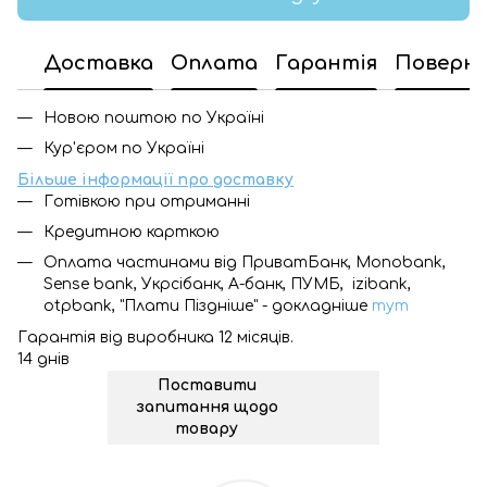
Доставка
Оплата
Гарантія
Поверн
Новою поштою по Україні
Кур'єром по Україні
Більше інформації про доставку
Готівкою при отриманні
Кредитною карткою
Оплата частинами від ПриватБанк, Monobank,
Sense bank, Укрсібанк, А-банк, ПУМБ, izibank,
otpbank, "Плати Піздніше" - докладніше
тут
Гарантія від виробника 12 місяців.
14 днів
Поставити
запитання щодо
товару