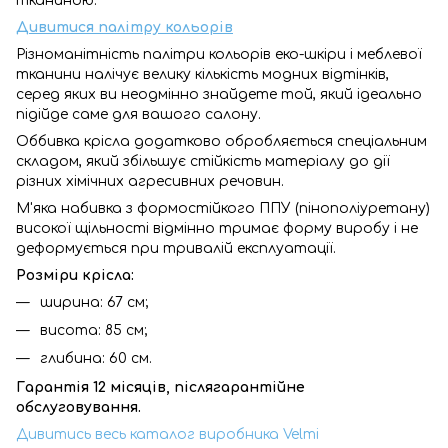
тканиною.
Дивитися палітру кольорів
Різноманітність палітри кольорів еко-шкіри і меблевої
тканини налічує велику кількість модних відтінків,
серед яких ви неодмінно знайдете той, який ідеально
підійде саме для вашого салону.
Оббивка крісла додатково обробляється спеціальним
складом, який збільшує стійкість матеріалу до дії
різних хімічних агресивних речовин.
М'яка набивка з формостійкого ППУ (пінополіуретану)
високої щільності відмінно тримає форму виробу і не
деформується при тривалій експлуатації.
Розміри крісла:
ширина: 67 см;
висота: 85 см;
глибина: 60 см.
Гарантія 12 місяців, післягарантійне
обслуговування.
Дивитись весь каталог виробника Velmi