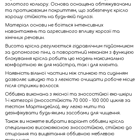
золотого кольору. Основа оснащена обтяжувачами
та протиковзким покриттям, що забезпечує крісло
хорошу стійкість на будь-якій підлозі.
Матеріал основи не боїться інтенсивних
навантажень та агресивного впливу корозії та
хімічних речовин.
Висота крісла регулюється гідравлічним підйомником
за допомогою піни, а поворотний механізм з функцією
блокування крісла робить цю модель максимально
комфортною як для майстра, так і для клієнта.
Наявність вільної частини між спинкою та сидінням
дозволяє швидко та з легкістю очищати робоче місце
після стрижки волосся.
Оббивка виконана з якісної та зносостійкої еко-шкіри
1-ї категорії (зносостійкість 70 000 - 100 000 циклів за
тестом Мартіндейла), яку легко мити та
дезінфікувати будь-якими засобами для чищення.
Також ви можете вибрати варіант оббивки крісла
спеціальною високоякісною зносостійкою, стійкою до
стирання та вицвітання оббивною меблевою