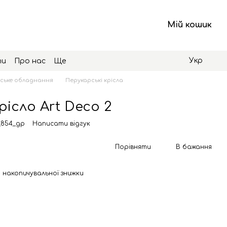
Мій кошик
Укр
ти
Про нас
Ще
ське обладнання
Перукарські крісла
рісло Art Deco 2
_854_gp
Написати відгук
Порівняти
В бажання
 накопичувальної знижки