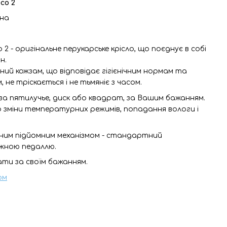
co 2
їна
 2 - оригінальне перукарське крісло, що поєднує в собі
н.
сний кожзам, що відповідає гігієнічним нормам та
е тріскається і не тьмяніє з часом.
за пятилучье, диск або квадрат, за Вашим бажанням.
о зміни температурних режимів, попадання вологи і
чним підйомним механізмом - стандартний
ожною педаллю.
ати за своїм бажанням.
ом