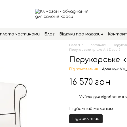
плата частинами
Блог
Відгуки про магазин
Контак
Головна
Каталог
Перукар
Перукарське крісло Art Deco 2
Перукарське к
Під замовлення
Артикул: VM
16 570 грн
Увійти
для відображення
%
Підйомний механізм
Гідравлічний