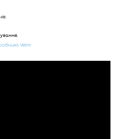
нів.
ування.
робника Velmi