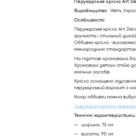
Перукарське крісло Art De
Виробництво
: Velmi, Укра
Особливості:
Перукарське крісло Art Deco
зручність і стильний дизай
Оббивка крісла - високоякі
міжнародним стандартам, н
На підставі хромована ба
Хромовані деталі стійкі д
хімічних засобів.
Крісло оснащено гідравлі
перукарський варіант з н
Колір оббивки можна вибр
Дивитися палітру кожзам
Технічні характеристики:
ширина: 73 см
висота: 90 см