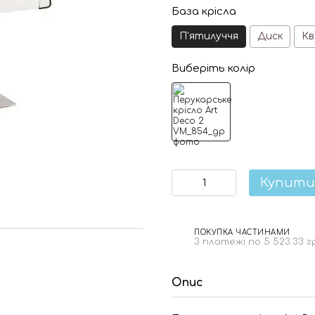
База крісла
П'ятилуччя
Диск
К
Виберіть колір
Купити
ПОКУПКА ЧАСТИНАМИ
3 платежі по 5 523.33 г
Опис