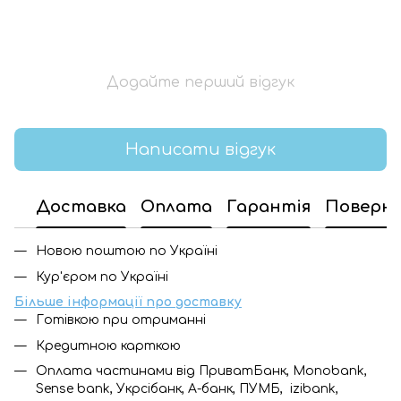
Додайте перший відгук
Написати відгук
Доставка
Оплата
Гарантія
Поверн
Новою поштою по Україні
Кур'єром по Україні
Більше інформації про доставку
Готівкою при отриманні
Кредитною карткою
Оплата частинами від ПриватБанк, Monobank,
Sense bank, Укрсібанк, А-банк, ПУМБ, izibank,