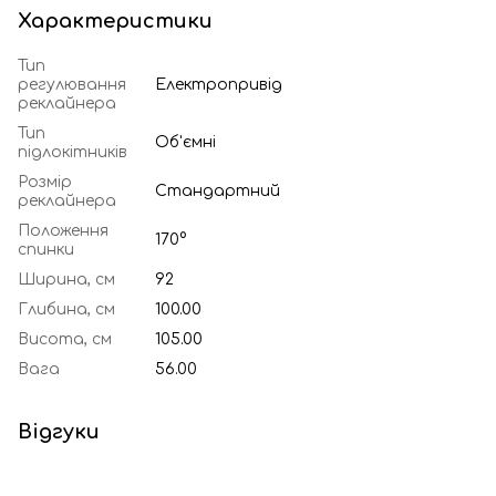
Характеристики
Тип
регулювання
Електропривід
реклайнера
Тип
Об'ємні
підлокітників
Розмір
Стандартний
реклайнера
Положення
170°
спинки
Ширина, см
92
Глибина, см
100.00
Висота, см
105.00
Вага
56.00
Відгуки