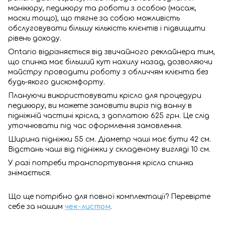
манікюру, педикюру та роботи з особою (масаж,
маски тощо), що тягне за собою можливість
обслуговувати більшу кількість клієнтів і підвищити
рівень доходу.
Ontario відрізняється від звичайного реклайнера тим,
що спинка має більший кут нахилу назад, дозволяючи
майстру проводити роботу з обличчям клієнта без
будь-якого дискомфорту.
Плануючи використовувати крісло для процедури
педикюру, ви можете замовити виріз під ванну в
підніжній частині крісла, з доплатою 625 грн. Це слід
уточнювати під час оформлення замовлення.
Ширина підніжки 55 см. Діаметр чаші має бути 42 см.
Відстань чаші від підніжки у складеному вигляді 10 см.
У разі потреби транспортування крісла спинка
знімається.
Що ще потрібно для повної комплектації? Перевірте
себе за нашим
чек-листом
.