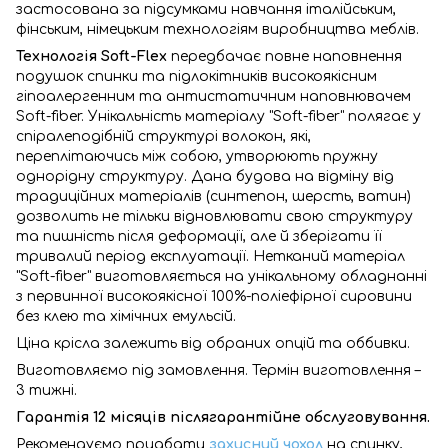
застосована за підсумками навчання італійським,
фінським, німецьким технологіям виробництва меблів.
Технологія Soft-Flex
передбачає повне наповнення
подушок спинки та підлокітників високоякісним
гіпоалергенним та антистатичним наповнювачем
Soft-fiber. Унікальність матеріалу "Soft-fiber" полягає у
спіралеподібній структурі волокон, які,
переплітаючись між собою, утворюють пружну
однорідну структуру. Дана будова на відміну від
традиційних матеріалів (синтепон, шерсть, ватин)
дозволить не тільки відновлювати свою структуру
та пишність після деформації, але й зберігати її
тривалий період експлуатації. Нетканий матеріал
"Soft-fiber" виготовляється на унікальному обладнанні
з первинної високоякісної 100%-поліефірної сировини
без клею та хімічних емульсій.
Ціна крісла залежить від обраних опцій та оббивки.
Виготовляємо під замовлення. Термін виготовлення –
3 тижні.
Гарантія 12 місяців післягарантійне обслуговування.
Рекомендуємо придбати
захисний чохол
на спинку,