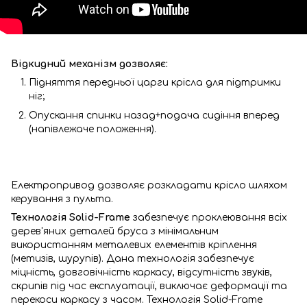
Відкидний механізм дозволяє:
Підняття передньої царги крісла для підтримки
ніг;
Опускання спинки назад+подача сидіння вперед
(напівлежаче положення).
Електропривод дозволяє розкладати крісло шляхом
керування з пульта.
Технологія Solid-Frame
забезпечує проклеювання всіх
дерев'яних деталей бруса з мінімальним
використанням металевих елементів кріплення
(метизів, шурупів). Дана технологія забезпечує
міцність, довговічність каркасу, відсутність звуків,
скрипів під час експлуатації, виключає деформації та
перекоси каркасу з часом. Технологія Solid-Frame