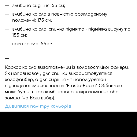
глибина сидіння: 55 см;
глибина крісла в повністю розкладеному
положенні: 175 см;
глибина крісла: спинка піднята - підніжка висунута:
155 см;
вага крісла: 56 кг.
Каркас крісла виготовлений із вологостійкої фанери.
Як наповнювачі, для спинки використовується
холофайбер, а для сидіння - пінополіуретан
підвищеної еластичності "Elasto-Foam". Оббивкою
може бути шкіра комбінована, шкірозамінник або
замша (на Ваш вибір).
Дивитися палітру кольорів