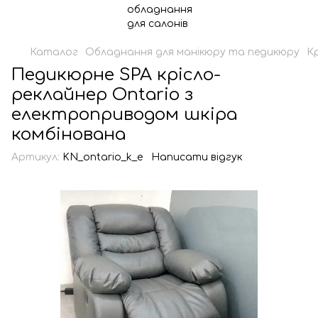
Каталог
Обладнання для манікюру та педикюру
Кр
Педикюрне SPA крісло-
реклайнер Ontario з
електроприводом шкіра
комбінована
Артикул:
KN_ontario_k_e
Написати відгук