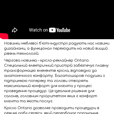
Новинки меблевої б'юті-індустрії радують нас новими
дизайнами, а функціонал переходить на новий вищий
рівень технологій.
Чергова новинка – крісло-реклайнер Ontario.
Спеціальний електричний пристрій забезпечує плавну
трансформацію елементів крісла, відповідно до
анатомічного комфорту. Багатошарові подушки з
підтримкою попереку та голови створять
максимальний комфорт для клієнта у процесі
проведення процедур. Це ідеальне рішення для
салонів, головним пріоритетом яких є комфорт
клієнта та якість послуг.
Крісло Ontario дозволяє проводити процедури в
режимі дабл-сервісу, який передбачає поєднання