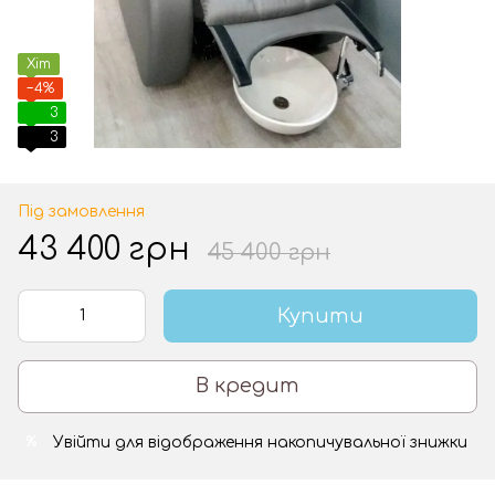
Хіт
−4%
3
3
Під замовлення
43 400 грн
45 400 грн
Купити
В кредит
Увійти
для відображення накопичувальної знижки
%