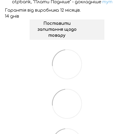
otpbank, "Плати Піздніше" - докладніше
тут
Гарантія від виробника 12 місяців.
14 днів
Поставити
запитання щодо
товару