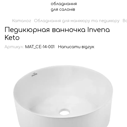
Каталог
Обладнання для манікюру та педикюру
В
Педикюрная ванночка Invena
Keto
Артикул:
MAT_CE-14-001
Написати відгук