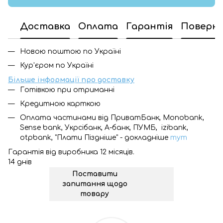
Доставка
Оплата
Гарантія
Поверн
Новою поштою по Україні
Кур'єром по Україні
Більше інформації про доставку
Готівкою при отриманні
Кредитною карткою
Оплата частинами від ПриватБанк, Monobank,
Sense bank, Укрсібанк, А-банк, ПУМБ, izibank,
otpbank, "Плати Піздніше" - докладніше
тут
Гарантія від виробника 12 місяців.
14 днів
Поставити
запитання щодо
товару