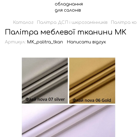
Каталог
Палітра ДСП і шкірозамінників
Палітра ко
Палітра меблевої тканини MK
Артикул:
MK_palitra_tkan
Написати відгук