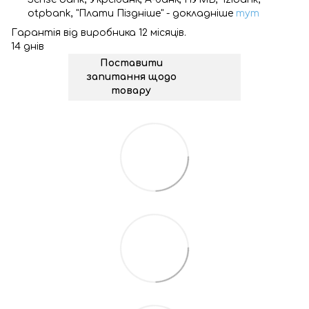
otpbank, "Плати Піздніше" - докладніше
тут
Гарантія від виробника 12 місяців.
14 днів
Поставити
запитання щодо
товару