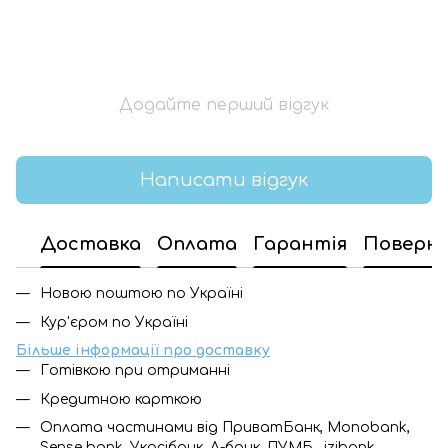
Додайте перший відгук
Написати відгук
Доставка
Оплата
Гарантія
Поверн
Новою поштою по Україні
Кур'єром по Україні
Більше інформації про доставку
Готівкою при отриманні
Кредитною карткою
Оплата частинами від ПриватБанк, Monobank,
Sense bank, Укрсібанк, А-банк, ПУМБ, izibank,