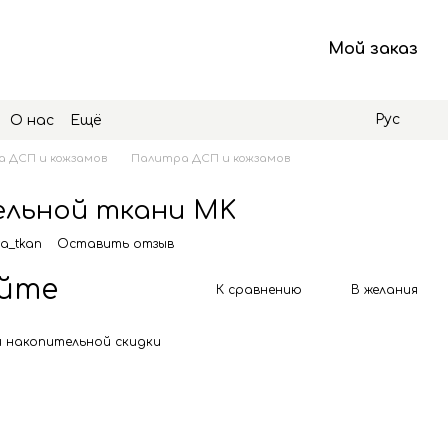
Мой заказ
Рус
О нас
Ещё
 ДСП и кожзамов
Палитра ДСП и кожзамов
льной ткани MK
ra_tkan
Оставить отзыв
яйте
К сравнению
В желания
 накопительной скидки