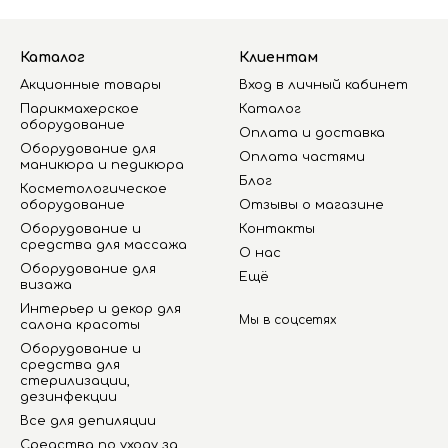
Каталог
Клиентам
Акционные товары
Вход в личный кабинет
Парикмахерское
Каталог
оборудование
Оплата и доставка
Оборудование для
Оплата частями
маникюра и педикюра
Блог
Косметологическое
оборудование
Отзывы о магазине
Оборудование и
Контакты
средства для массажа
О нас
Оборудование для
Ещё
визажа
Интерьер и декор для
Мы в соцсетях
салона красоты
Оборудование и
средства для
стерилизации,
дезинфекции
Все для депиляции
Средства по уходу за