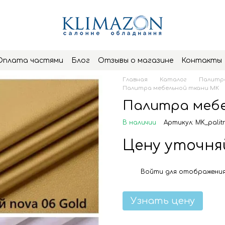
Оплата частями
Блог
Отзывы о магазине
Контакты
Главная
Каталог
Палитра
Палитра мебельной ткани MK
Палитра мебе
В наличии
Артикул: MK_palit
Цену уточн
Войти
для отображения
%
Узнать цену