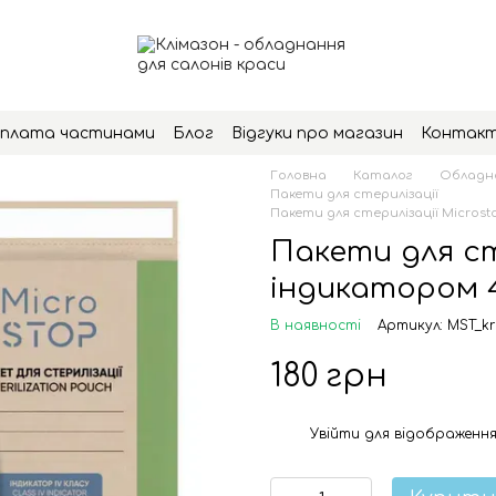
плата частинами
Блог
Відгуки про магазин
Контак
Головна
Каталог
Обладна
Пакети для стерилізації
Пакети для стерилізації Microsto
Пакети для ст
індикатором 4
В наявності
Артикул: MST_kr
180 грн
Увійти
для відображення
%