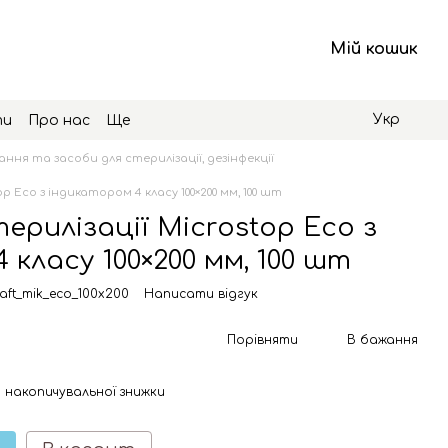
Мій кошик
Укр
ти
Про нас
Ще
ння та засоби для стерилізації, дезінфекції
p Еco з індикатором 4 класу 100×200 мм, 100 шт
ерилізації Microstop Еco з
 класу 100×200 мм, 100 шт
aft_mik_eco_100x200
Написати відгук
Порівняти
В бажання
 накопичувальної знижки