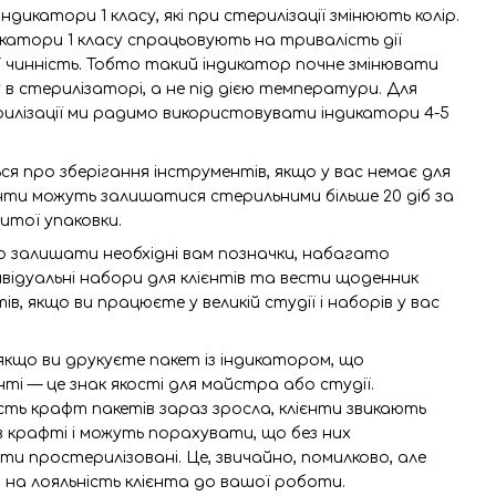
дикатори 1 класу, які при стерилізації змінюють колір.
дикатори 1 класу спрацьовують на тривалість дії
ї чинність. Тобто такий індикатор почне змінювати
у в стерилізаторі, а не під дією температури. Для
ерилізації ми радимо використовувати індикатори 4-5
я про зберігання інструментів, якщо у вас немає для
енти можуть залишатися стерильними більше 20 діб за
итої упаковки.
о залишати необхідні вам позначки, набагато
ивідуальні набори для клієнтів та вести щоденник
ів, якщо ви працюєте у великій студії і наборів у вас
якщо ви друкуєте пакет із індикатором, що
нті — це знак якості для майстра або студії.
сть крафт пакетів зараз зросла, клієнти звикають
 крафті і можуть порахувати, що без них
и простерилізовані. Це, звичайно, помилково, але
 на лояльність клієнта до вашої роботи.