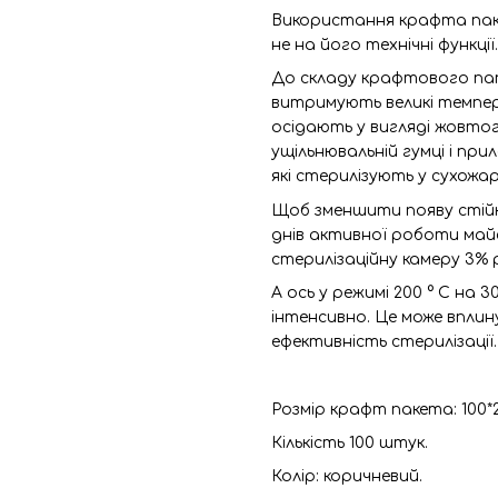
Використання крафта пакет
не на його технічні функції.
До складу крафтового пап
витримують великі темпера
осідають у вигляді жовтог
ущільнювальній гумці і при
які стерилізують у сухожа
Щоб зменшити появу стійк
днів активної роботи майс
стерилізаційну камеру 3%
А ось у режимі 200 ° C на 
інтенсивно. Це може вплину
ефективність стерилізації
Розмір крафт пакета: 100*
Кількість 100 штук.
Колір:
коричневий.