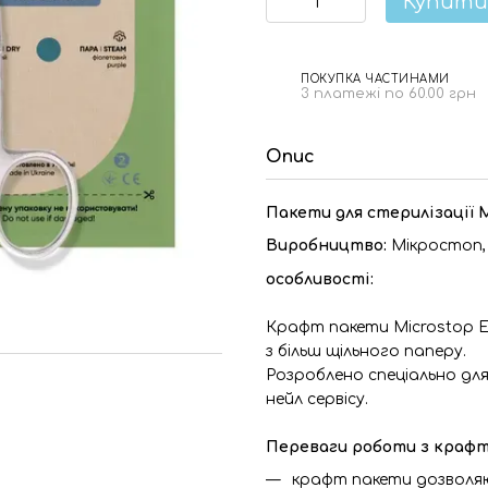
Купити
ПОКУПКА ЧАСТИНАМИ
3 платежі по 60.00 грн
Опис
Пакети для стерилізації M
Виробництво:
Мікростоп,
особливості:
Крафт пакети Microstop Е
з більш щільного паперу.
Розроблено спеціально для 
нейл сервісу.
Переваги роботи з краф
крафт пакети дозволяю