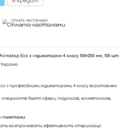
В кредит
ОПЛАТА ЧАСТИНАМИ
3 платежі по 60.00 грн
icrostop Еco з індикатором 4 класу 100×200 мм, 100 шт
 Україна
co з професійними індикаторами 4 класу виготовлені
спеціалістів бьюті-сфери, подологів, косметологів,
т-пакетами:
ть контролювати ефективність стерилізації.