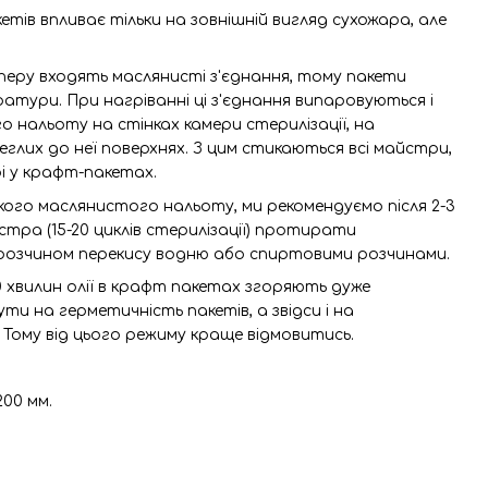
ів впливає тільки на зовнішній вигляд сухожара, але
еру входять маслянисті з'єднання, тому пакети
тури. При нагріванні ці з'єднання випаровуються і
о нальоту на стінках камери стерилізації, на
леглих до неї поверхнях. З цим стикаються всі майстри,
рі у крафт-пакетах.
ого маслянистого нальоту, ми рекомендуємо після 2-3
тра (15-20 циклів стерилізації) протирати
 розчином перекису водню або спиртовими розчинами.
30 хвилин олії в крафт пакетах згоряють дуже
ти на герметичність пакетів, а звідси і на
. Тому від цього режиму краще відмовитись.
200 мм.