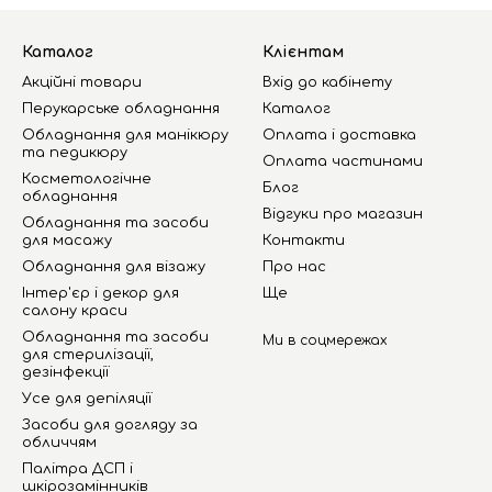
Каталог
Клієнтам
Акційні товари
Вхід до кабінету
Перукарське обладнання
Каталог
Обладнання для манікюру
Оплата і доставка
та педикюру
Оплата частинами
Косметологічне
Блог
обладнання
Відгуки про магазин
Обладнання та засоби
для масажу
Контакти
Обладнання для візажу
Про нас
Інтер'єр і декор для
Ще
салону краси
Обладнання та засоби
Ми в соцмережах
для стерилізації,
дезінфекції
Усе для депіляції
Засоби для догляду за
обличчям
Палітра ДСП і
шкірозамінників