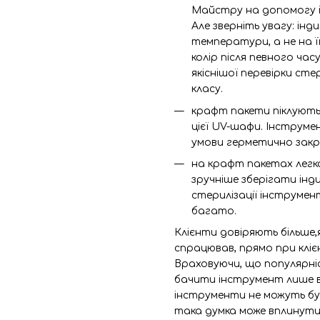
Майстру на допомогу ін
Але зверніть увагу: ін
температури, а не на ї
колір після певного час
якіснішої перевірки ст
класу.
крафт пакети піклуютьс
цієї UV-шафи. Інструм
умови герметично закр
на крафт пакетах легк
зручніше зберігати інд
стерилізації інструмент
багато.
Клієнти довіряють більше,
спрацював, прямо при кліє
Враховуючи, що популярні
бачити інструмент лише в
інструменти не можуть бут
така думка може вплинути