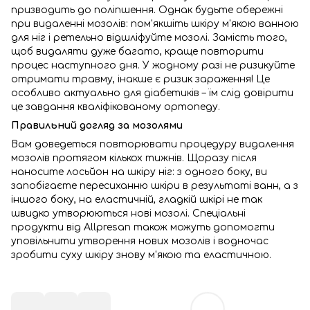
призводить до поліпшення. Однак будьте обережні
при видаленні мозолів: пом'якшіть шкіру м'якою ванною
для ніг і ретельно відшліфуйте мозолі. Замість того,
щоб видаляти дуже багато, краще повторити
процес наступного дня. У жодному разі не ризикуйте
отримати травму, інакше є ризик зараження! Це
особливо актуально для діабетиків – їм слід довірити
це завдання кваліфікованому ортопеду.
Правильний догляд за мозолями
Вам доведеться повторювати процедуру видалення
мозолів протягом кількох тижнів. Щоразу після
наносите лосьйон на шкіру ніг: з одного боку, ви
запобігаєте пересиханню шкіри в результаті ванн, а з
іншого боку, на еластичній, гладкій шкірі не так
швидко утворюються нові мозолі. Спеціальні
продукти від Allpresan також можуть допомогти
уповільнити утворення нових мозолів і водночас
зробити суху шкіру знову м'якою та еластичною.