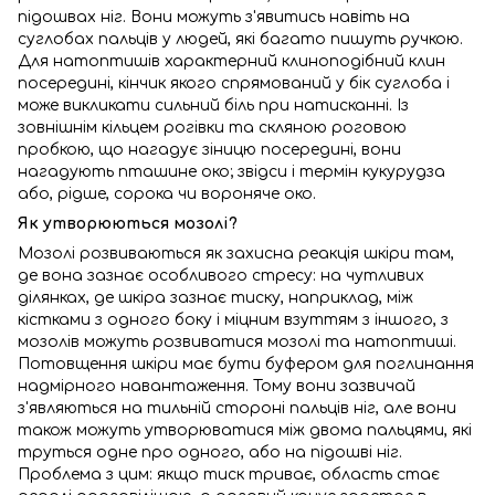
підошвах ніг. Вони можуть з'явитись навіть на
суглобах пальців у людей, які багато пишуть ручкою.
Для натоптишів характерний клиноподібний клин
посередині, кінчик якого спрямований у бік суглоба і
може викликати сильний біль при натисканні. Із
зовнішнім кільцем рогівки та скляною роговою
пробкою, що нагадує зіницю посередині, вони
нагадують пташине око; звідси і термін кукурудза
або, рідше, сорока чи вороняче око.
Як утворюються мозолі?
Мозолі розвиваються як захисна реакція шкіри там,
де вона зазнає особливого стресу: на чутливих
ділянках, де шкіра зазнає тиску, наприклад, між
кістками з одного боку і міцним взуттям з іншого, з
мозолів можуть розвиватися мозолі та натоптиші.
Потовщення шкіри має бути буфером для поглинання
надмірного навантаження. Тому вони зазвичай
з'являються на тильній стороні пальців ніг, але вони
також можуть утворюватися між двома пальцями, які
труться одне про одного, або на підошві ніг.
Проблема з цим: якщо тиск триває, область стає