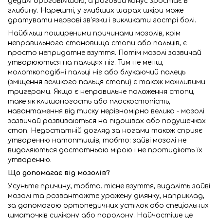
дедалі ороговілішою, а роговий конус зростає в
глибину. Нарешті, у глибших шарах шкіри може
дратувати нервові зв'язки і викликати гострі болі.
Найбільш поширеними причинами мозолів, крім
неправильного становища стопи або пальців, є
просто непридатне взуття. Потім мозолі зазвичай
утворюються на пальцях ніг. Тим не менш,
молоткоподібні пальці ніг або блукаючий палець
(зміщення великого пальця стопи) є також можливими
тригерами. Якщо є неправильне положення стопи,
таке як клишоногость або плоскостопість,
навантаження від тиску нерівномірно велика - мозолі
зазвичай розвиваються на підошвах або подушечках
стоп. Недостатній догляд за ногами також сприяє
утворенню натоптишів, тобто: зайві мозолі не
видаляються достатньою мірою і не протидіють їх
утворенню.
Що допомагає від мозолів?
Усуньте причину, тобто. тісне взуття, видаліть зайві
мозолі та розвантажте уражену ділянку, наприклад,
за допомогою ортопедичних устілок або спеціальних
шматочків силікону або поролону. Найчастіше це