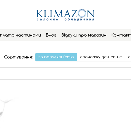
плата частинами
Блог
Відгуки про магазин
Контак
Сортування:
за популярністю
спочатку дешевше
с