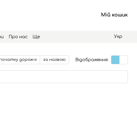
Мій кошик
Укр
ти
Про нас
Ще
Відображення:
початку дорожчі
за назвою