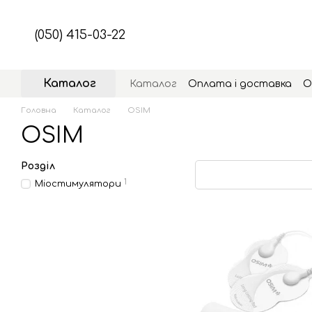
Перейти до основного контенту
(050) 415-03-22
Каталог
Каталог
Оплата і доставка
О
Головна
Каталог
OSIM
OSIM
Розділ
1
Міостимулятори