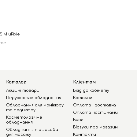
IM uPixie
те
Каталог
Клієнтам
Акційні товари
Вхід до кабінету
Перукарське обладнання
Каталог
Обладнання для манікюру
Оплата і доставка
та педикюру
Оплата частинами
Косметологічне
Блог
обладнання
Відгуки про магазин
Обладнання та засоби
для масажу
Контакти