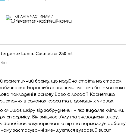
ОПЛАТА ЧАСТИНАМИ
3 платежі по 365.00 грн
ergente Lamic Cosmetici 250 ml
tici
ький косметичний бренд, що надійно стоїть на сторожі
абливості. Боротьба з віковими змінами без пластики
 слова покладені в основу його філософії. Косметика
ористання в салонах краси та в домашніх умовах.
 очищає шкіру від забруднень і м'яко видаляє клітини,
у епідермісу. Він зміцнює в'ялу та зневоднену шкіру,
ть. Запобігає закупорюванню пір та нормалізує роботу
рному застосуванні зменшується вугровий висип і