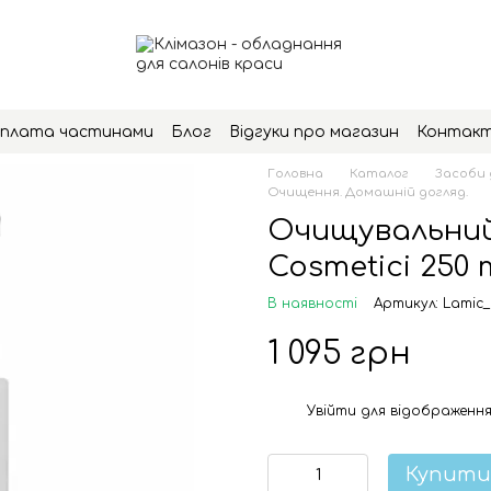
плата частинами
Блог
Відгуки про магазин
Контак
Головна
Каталог
Засоби 
Очищення. Домашній догляд.
Очищувальний 
Cosmetici 250 
В наявності
Артикул: Lamic_
1 095 грн
Увійти
для відображення
%
Купити