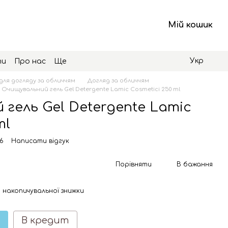
Мій кошик
Укр
ти
Про нас
Ще
для догляду за обличчям
Догляд за обличчям
Очищувальний гель Gel Detergente Lamic Cosmetici 250 ml
гель Gel Detergente Lamic
ml
6
Написати відгук
Порівняти
В бажання
 накопичувальної знижки
В кредит