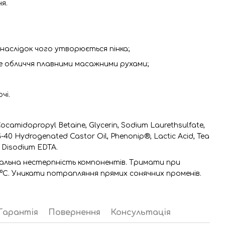
я.
внаслідок чого утворюється пінка;
ге обличчя плавними масажними рухами;
чі.
Cocamidopropyl Betaine, Glycerin, Sodium Laurethsulfate,
-40 Hydrogenated Castor Oil, Phenonip®, Lactic Acid, Tea
e, Disodium EDTA.
уальна нестерпність компонентів. Тримати при
 °C. Уникати потрапляння прямих сонячних променів.
Гарантія
Повернення
Консультація