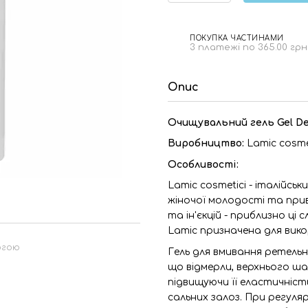
ПОКУПКА ЧАСТИНАМИ
3 платежі по 365.00 грн
Опис
Очищувальний гель Gel Det
Виробництво:
Lamic cosme
Особливості:
Lamic cosmetici - італійс
жіночої молодості та прив
та ін'єкцій - приблизно ці
Lamic призначена для вик
огою
Гель для вмивання ретельно
що відмерли, верхнього шар
підвищуючи її еластичніс
сальних залоз. При регуля