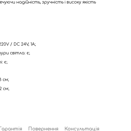
ечуючи надійність, зручність і високу якість
0V / DC 24V, 1A;
ри світла: є;
: є;
 см;
 см;
Гарантія
Повернення
Консультація