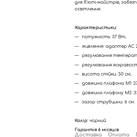
для б'юті-майстрів, забезп
освітлення.
Характеристики:
потужність: 37 Вт;
живлення: адаптер AC 22
регулювання температу
регулювання яскравості
висота стійки: 30 см;
довжина плафона М1: 23
довжина плафону М2: 32
зазор струбцини: 6 см.
Колір:
чорний
Гарантія 6 місяців
Доставка
Оплата