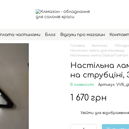
плата частинами
Блог
Відгуки про магазин
Контак
Головна
Каталог
Обладна
Настільні лампи для манікюру
Настільна лампа Global Fashion 
Настільна лам
на струбціні, 
В наявності
Артикул: VVB_g
1 670 грн
Увійти
для відображення
%