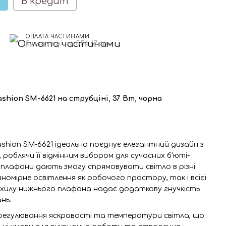
В кредит
ОПЛАТА ЧАСТИНАМИ
3 платежі по 556.67 грн
shion SM-6621 на струбціні, 37 Вт, чорна
shion SM-6621 ідеально поєднує елегантний дизайн з
роблячи її відмінним вибором для сучасних б'юті-
 плафони дають змогу спрямовувати світло в різні
вномірне освітлення як робочого простору, так і всієї
ахилу нижнього плафона надає додаткову гнучкість
нь.
регулювання яскравості та температури світла, що