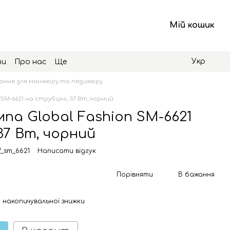
Мій кошик
Укр
ти
Про нас
Ще
ння для манікюру та педикюру
SM-6621 на струбціні, 37 Вт, чорний
па Global Fashion SM-6621
37 Вт, чорний
f_sm_6621
Написати відгук
Порівняти
В бажання
 накопичувальної знижки