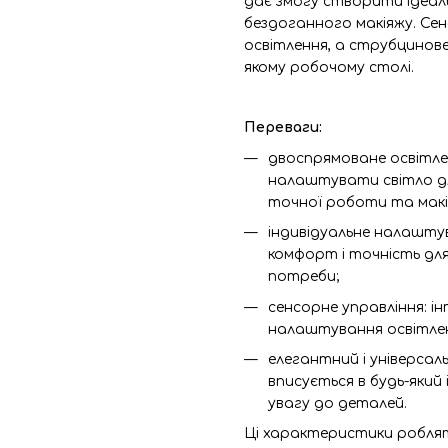
дає змогу створити ідеал
бездоганного макіяжу. Се
освітлення, а струбцинове
якому робочому столі.
Переваги:
двоспрямоване освітле
налаштувати світло для
точної роботи та макі
індивідуальне налашту
комфорт і точність для
потреби;
сенсорне управління: і
налаштування освітле
елегантний і універсал
вписується в будь-який 
увагу до деталей.
Ці характеристики роблят