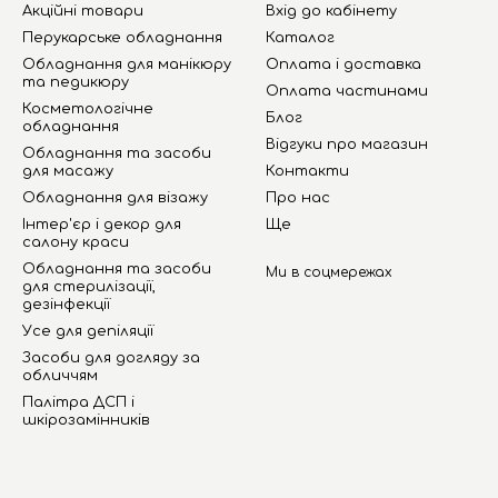
Акційні товари
Вхід до кабінету
Перукарське обладнання
Каталог
Обладнання для манікюру
Оплата і доставка
та педикюру
Оплата частинами
Косметологічне
Блог
обладнання
Відгуки про магазин
Обладнання та засоби
для масажу
Контакти
Обладнання для візажу
Про нас
Інтер'єр і декор для
Ще
салону краси
Обладнання та засоби
Ми в соцмережах
для стерилізації,
дезінфекції
Усе для депіляції
Засоби для догляду за
обличчям
Палітра ДСП і
шкірозамінників