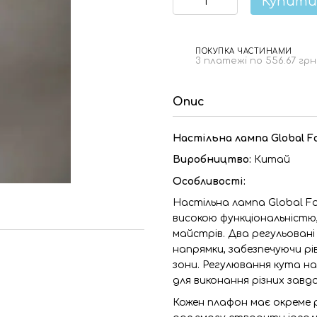
Купити
ПОКУПКА ЧАСТИНАМИ
3 платежі по 556.67 грн
Опис
Настільна лампа Global Fa
Виробництво:
Китай
Особливості:
Настільна лампа Global Fa
високою функціональністю, 
майстрів. Два регульовані
напрямки, забезпечуючи рі
зони. Регулювання кута н
для виконання різних завда
Кожен плафон має окреме 