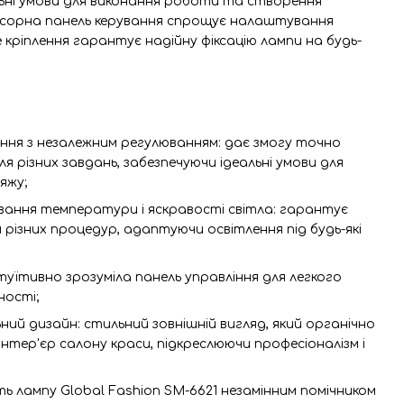
ьні умови для виконання роботи та створення
нсорна панель керування спрощує налаштування
 кріплення гарантує надійну фіксацію лампи на будь-
ння з незалежним регулюванням: дає змогу точно
 різних завдань, забезпечуючи ідеальні умови для
яжу;
вання температури і яскравості світла: гарантує
 різних процедур, адаптуючи освітлення під будь-які
нтуїтивно зрозуміла панель управління для легкого
ності;
ьний дизайн: стильний зовнішній вигляд, який органічно
інтер'єр салону краси, підкреслюючи професіоналізм і
ь лампу Global Fashion SM-6621 незамінним помічником