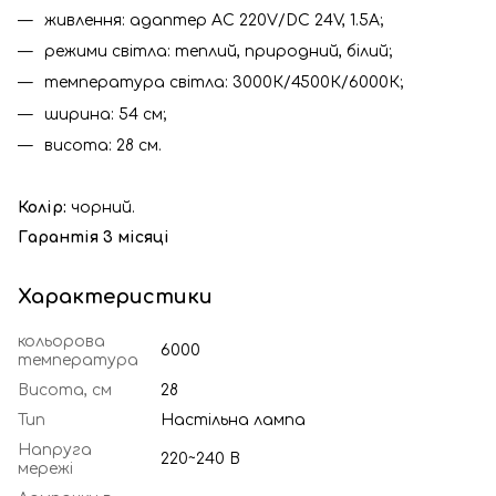
живлення: адаптер AC 220V/DC 24V, 1.5A;
режими світла: теплий, природний, білий;
температура світла: 3000К/4500К/6000К;
ширина: 54 см;
висота: 28 см.
Колір:
чорний.
Гарантія 3 місяці
Характеристики
кольорова
6000
температура
Висота, см
28
Тип
Настільна лампа
Напруга
220~240 В
мережі