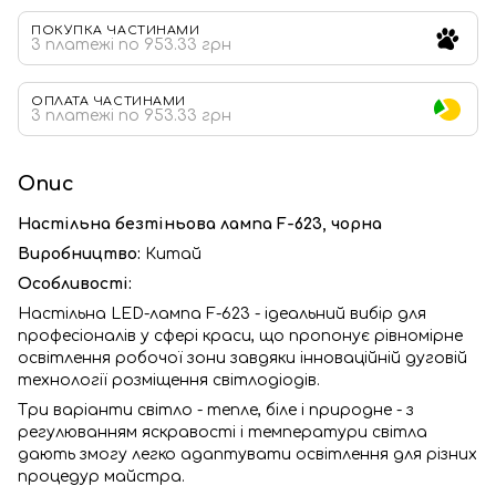
ПОКУПКА ЧАСТИНАМИ
3 платежі по 953.33 грн
ОПЛАТА ЧАСТИНАМИ
3 платежі по 953.33 грн
Опис
Настільна безтіньова лампа F-623, чорна
Виробництво:
Китай
Особливості:
Настільна LED-лампа F-623 - ідеальний вибір для
професіоналів у сфері краси, що пропонує рівномірне
освітлення робочої зони завдяки інноваційній дуговій
технології розміщення світлодіодів.
Три варіанти світло - тепле, біле і природне - з
регулюванням яскравості і температури світла
дають змогу легко адаптувати освітлення для різних
процедур майстра.