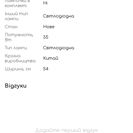
Лампочки в
Ні
комплекті
Інший тип
Світлодіодна
лампи
Стан
Нове
Потужність,
35
Вт
Тип лампи
Світлодіодна
Країна
Китай
виробництва
Ширина, см
54
Відгуки
Додайте перший відгук