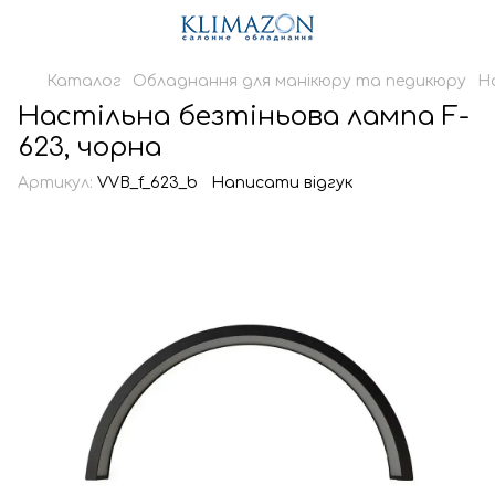
Каталог
Обладнання для манікюру та педикюру
Н
Настільна безтіньова лампа F-
623, чорна
Артикул:
VVB_f_623_b
Написати відгук