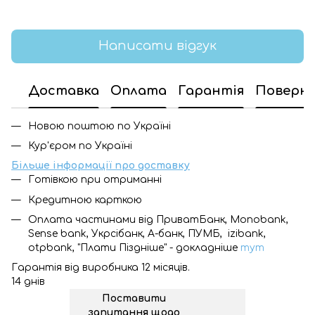
Написати відгук
Доставка
Оплата
Гарантія
Поверн
Новою поштою по Україні
Кур'єром по Україні
Більше інформації про доставку
Готівкою при отриманні
Кредитною карткою
Оплата частинами від ПриватБанк, Monobank,
Sense bank, Укрсібанк, А-банк, ПУМБ, izibank,
otpbank, "Плати Піздніше" - докладніше
тут
Гарантія від виробника 12 місяців.
14 днів
Поставити
запитання щодо