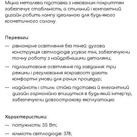
Міцна металева підставка з нековзним покриттям
забезпечує стабільність, а стильний і компактний
дизайн робить лампу ідеальною для будь-якого
косметичного салону.
Переваги:
рівномірне освітлення без тіней: дугова
конструкція світлодіодів усуває тіні, забезпечуючи
точну роботу з найдрібнішими деталями;
підлаштоване освітлення під завдання: три
режими і регулювання яскравості дають
комфортні умови для різних процедур;
надійність і стиль: стійка підставка й елегантний
дизайн гармонійно впишуться в будь-який інтер'єр,
забезпечуючи довгострокову експлуатацію.
Характеристики:
потужність: 35 Вт;
кількість світлодіодів: 378;