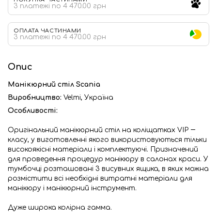
3 платежі по 4 470.00 грн
ОПЛАТА ЧАСТИНАМИ
3 платежі по 4 470.00 грн
Опис
Манікюрний стіл Scania
Виробництво:
Velmi, Україна
Особливості:
Оригінальний манікюрний стіл на коліщатках VIP ―
класу, у виготовленні якого використовуються тільки
високоякісні матеріали і комплектуючі. Призначений
для проведення процедур манікюру в салонах краси. У
тумбочці розташовані 3 висувних ящика, в яких можна
розмістити всі необхідні витратні матеріали для
манікюру і манікюрний інструмент.
Дуже широка колірна гамма.