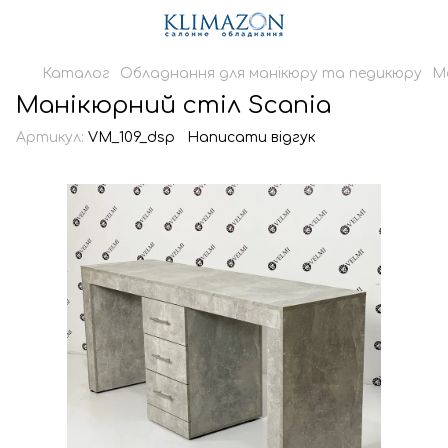
Каталог
Обладнання для манікюру та педикюру
М
Манікюрний стіл Scania
Артикул:
VM_109_dsp
Написати відгук