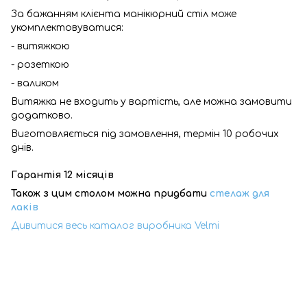
За бажанням клієнта манікюрний стіл може
укомплектовуватися:
- витяжкою
- розеткою
- валиком
Витяжка не входить у вартість, але можна замовити
додатково.
Виготовляється під замовлення, термін 10 робочих
днів.
Гарантія 12 місяців
Також з цим столом можна придбати
стелаж для
лаків
Дивитися весь каталог виробника Velmi