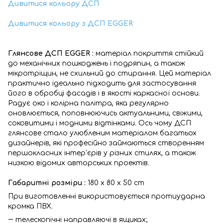
Дивитися кольору ДСП
Дивитися кольору з ДСП EGGER
Глянсове ДСП EGGER :
матеріал покриття стійкий
до механічних пошкоджень і подряпин, а також
мікротріщин, не схильний до стирання. Цей матеріал
практично ідеально підходить для застосування
його в обробці фасадів і в якості каркасної основи.
Радує око і колірна палітра, яка регулярно
оновлюється, поповнюючись актуальними, свіжими,
соковитими і модними відтінками. Ось чому ДСП
глянсове стало улюбленим матеріалом багатьох
дизайнерів, які професійно займаються створенням
першокласних інтер'єрів у різних стилях, а також
низкою відомих авторських проектів.
Габаритні розміри :
180 x 80 x 50 cm
При виготовленні використовується протиударна
кромка ПВХ.
― телескопічні направляючі в ящиках;