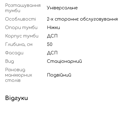
Розташування
Універсальне
тумби
Особливості
2-х стороннє обслуговування
Опори тумби
Ніжки
Корпус тумби
ДСП
Глибина, см
50
Фасади
ДСП
Вид
Стаціонарний
Різновид
манікюрних
Подвійний
столів
Відгуки