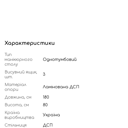
Характеристики
Тип
манікюрного
Однотумбовий
столу
Висувний ящик,
3
шт.
Матеріал
Ламінована ДСП
опори
Довжина, см
180
Висота, см
80
Країна
Україна
виробництва
Стільниця
ДСП