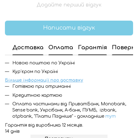
Додайте перший відгук
Написати відгук
Доставка
Оплата
Гарантія
Поверн
Новою поштою по Україні
Кур'єром по Україні
Більше інформації про доставку
Готівкою при отриманні
Кредитною карткою
Оплата частинами від ПриватБанк, Monobank,
Sense bank, Укрсібанк, А-банк, ПУМБ, izibank,
otpbank, "Плати Піздніше" - докладніше
тут
Гарантія від виробника 12 місяців.
14 днів