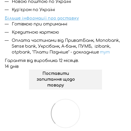
Новою поштою по Україні
Кур'єром по Україні
Більше інформації про доставку
Готівкою при отриманні
Кредитною карткою
Оплата частинами від ПриватБанк, Monobank,
Sense bank, Укрсібанк, А-банк, ПУМБ, izibank,
otpbank, "Плати Піздніше" - докладніше
тут
Гарантія від виробника 12 місяців.
14 днів
Поставити
запитання щодо
товару