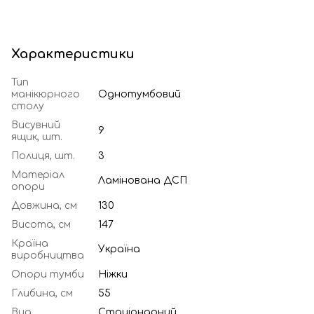
Характеристики
Тип
манікюрного
Однотумбовий
столу
Висувний
9
ящик, шт.
Полиця, шт.
3
Матеріал
Ламінована ДСП
опори
Довжина, см
130
Висота, см
147
Країна
Україна
виробництва
Опори тумби
Ніжки
Глибина, см
55
Вид
Стаціонарний