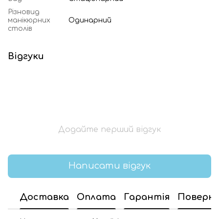
Різновид
манікюрних
Одинарний
столів
Відгуки
Додайте перший відгук
Написати відгук
Доставка
Оплата
Гарантія
Поверн