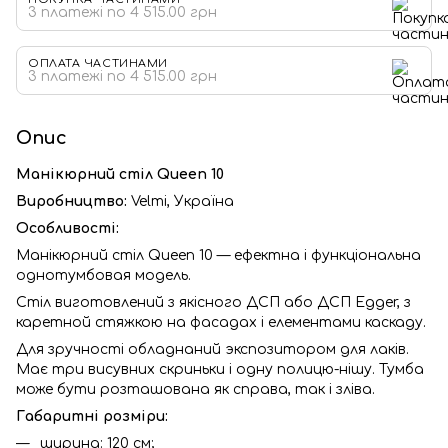
3 платежі по 4 515.00 грн
ОПЛАТА ЧАСТИНАМИ
3 платежі по 4 515.00 грн
Опис
Манікюрний стіл Queen 10
Виробництво:
Velmi, Україна
Особливості:
Манікюрний стіл Queen 10 — ефектна і функціональна
однотумбовая модель.
Стіл виготовлений з якісного ДСП або ДСП Egger, з
каретной стяжкою на фасадах і елементами каскаду.
Для зручності обладнаний экспозитором для лаків.
Має три висувних скриньки і одну полицю-нішу. Тумба
може бути розташована як справа, так і зліва.
Габаритні розміри:
ширина: 120 см;