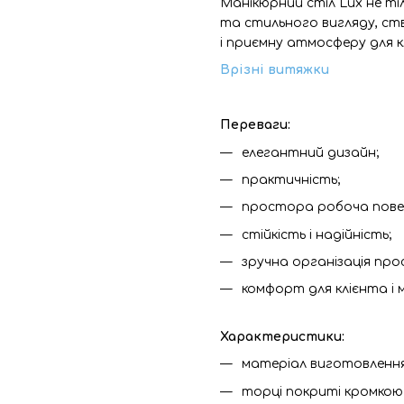
Манікюрний стіл Lux не ті
та стильного вигляду, с
і приємну атмосферу для кл
Врізні витяжки
Переваги:
елегантний дизайн;
практичність;
простора робоча пове
стійкість і надійність;
зручна організація про
комфорт для клієнта і
Характеристики:
матеріал виготовленн
торці покриті кромкою