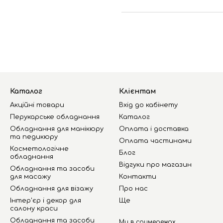
Каталог
Клієнтам
Акційні товари
Вхід до кабінету
Перукарське обладнання
Каталог
Обладнання для манікюру
Оплата і доставка
та педикюру
Оплата частинами
Косметологічне
Блог
обладнання
Відгуки про магазин
Обладнання та засоби
для масажу
Контакти
Обладнання для візажу
Про нас
Інтер'єр і декор для
Ще
салону краси
Обладнання та засоби
Ми в соцмережах