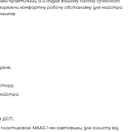
льки практичний, а й надає вашому салону сучасного
творюючи комфортну робочу обстановку для майстра
ієнтів.
рхня;
стору;
 майстра.
я ДСП;
 пластиковою MAAG 1 мм завтовшки, для захисту від