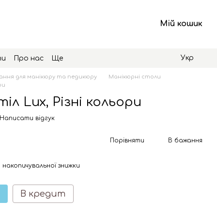
Мій кошик
Укр
ти
Про нас
Ще
ння для манікюру та педикюру
Манікюрні столи
ри
іл Lux, Різні кольори
Написати відгук
Порівняти
В бажання
 накопичувальної знижки
В кредит