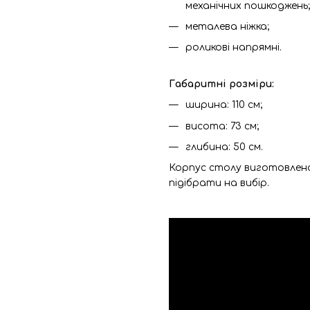
механічних пошкоджень;
металева ніжка;
роликові напрямні.
Габаритні розміри:
ширина: 110 см;
висота: 73 см;
глибина: 50 см.
Корпус столу виготовлено 
підібрати на вибір.