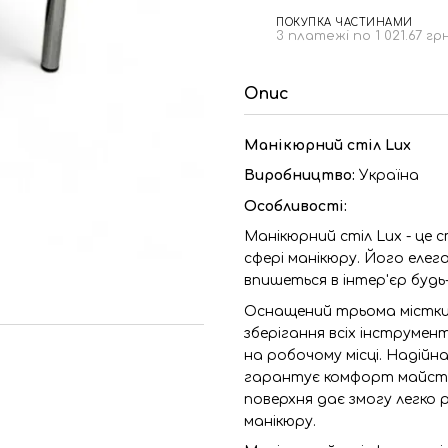
ПОКУПКА ЧАСТИНАМИ
3 платежі по 1 021.67 гр
Опис
Манікюрний стіл Lux
Виробництво:
Україна
Особливості:
Манікюрний стіл Lux - це с
сфері манікюру. Його елег
впишеться в інтер'єр будь
Оснащений трьома містким
зберігання всіх інструмен
на робочому місці. Надійн
гарантує комфорт майстр
поверхня дає змогу легко 
манікюру.