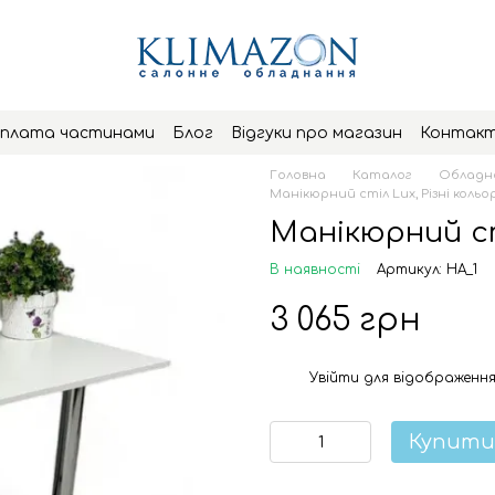
плата частинами
Блог
Відгуки про магазин
Контак
Головна
Каталог
Обладна
Манікюрний стіл Lux, Різні кольо
Манікюрний ст
В наявності
Артикул: HA_1
3 065 грн
Увійти
для відображення
%
Купити