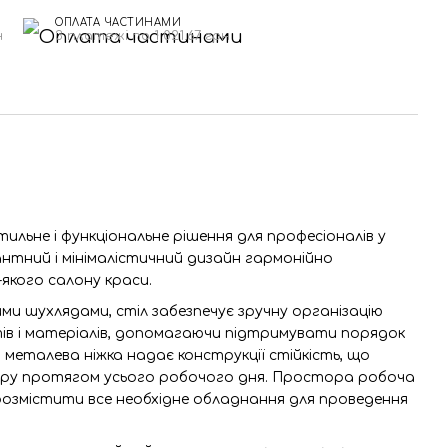
ОПЛАТА ЧАСТИНАМИ
н
3 платежі по 1 021.67 грн
тильне і функціональне рішення для професіоналів у
антний і мінімалістичний дизайн гармонійно
-якого салону краси.
и шухлядами, стіл забезпечує зручну організацію
тів і матеріалів, допомагаючи підтримувати порядок
а металева ніжка надає конструкції стійкість, що
у протягом усього робочого дня. Простора робоча
розмістити все необхідне обладнання для проведення