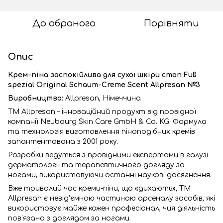
До обраного
Порівняти
Опис
Крем-піна заспокійлива для сухої шкіри стоп Fuß
spezial Original Schaum-Creme Scent Allpresan №3
Виробництво:
Allpresan, Німеччина
TM Allpresan – інноваційний продукт від провідної
компанії Neubourg Skin Care GmbH & Co. KG. Формула
та технологія виготовлення піноподібних кремів
запантентована з 2001 року.
Розробки ведуться з провідними експертами в галузі
дерматології та терапевтичного догляду за
ногами, використовуючи останні наукові досягнення.
Вже тривалий час креми-піни, що «дихають», TM
Allpresan є невід'ємною частиною арсеналу засобів, які
використовує майже кожен професіонал, чия діяльність
пов'язана з доглядом за ногами.