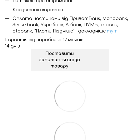
Готівкою при отриманні
Кредитною карткою
Оплата частинами від ПриватБанк, Monobank,
Sense bank, Укрсібанк, А-банк, ПУМБ, izibank,
otpbank, "Плати Піздніше" - докладніше
тут
Гарантія від виробника 12 місяців.
14 днів
Поставити
запитання щодо
товару