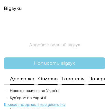
Відгуки
Додайте перший відгук
Написати відгук
Доставка
Оплата
Гарантія
Поверн
Новою поштою по Україні
Кур'єром по Україні
Більше інформації про доставку