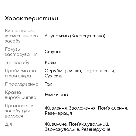
Характеристики
Класифікація
косметичного
Лікувальна (Космецевтика)
засобу
Галузь
Ступні
застосування
Тип засобу
Крем
Проблема та
Огрубілі ділянки, Подразнення,
стан шкіри
Сухість
Гіпоалергенно
Так
Країна
Німеччина
виробництва
Призначення
Живлення, Зволоження, Пом'якшення,
засобу для
Регенерація
волосся
Дія
Живильне, Пом'якшувальний,
Зволожувальне, Регенеруюче