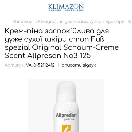
Каталог
Обладнання для манікюру та педикюру
К
Крем-піна заспокійлива для
дуже сухої шкіри стоп Fuß
spezial Original Schaum-Creme
Scent Allpresan No3 125
Артикул:
VA_3-52112412
Написати відгук