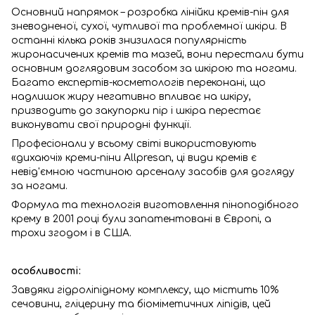
Основний напрямок – розробка лінійки кремів-пін для
зневодненої, сухої, чутливої та проблемної шкіри. В
останні кілька років знизилася популярність
жиронасичених кремів та мазей, вони перестали бути
основним доглядовим засобом за шкірою та ногами.
Багато експертів-косметологів переконані, що
надлишок жиру негативно впливає на шкіру,
призводить до закупорки пір і шкіра перестає
виконувати свої природні функції.
Професіонали у всьому світі використовують
«дихаючі» креми-піни Allpresan, ці види кремів є
невід'ємною частиною арсеналу засобів для догляду
за ногами.
Формула та технологія виготовлення піноподібного
крему в 2001 році були запатентовані в Європі, а
трохи згодом і в США.
особливості:
Завдяки гідроліпідному комплексу, що містить 10%
сечовини, гліцерину та біоміметичних ліпідів, цей