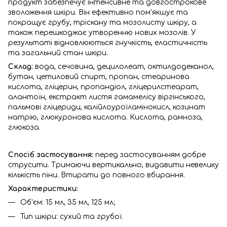
продукт забезпечує інтенсивне та довгострокове
зволоження шкіри. Він ефективно пом'якшує та
покращує грубу, тріскану та мозолисту шкіру, а
також перешкоджає утворенню нових мозолів. У
результаті відновлюються гнучкість, еластичність
та загальний стан шкіри.
Склад:
вода, сечовина, децилолеат, октилдодеканол,
бутан, цетиловий спирт, пропан, стеаринова
кислота, гліцерин, пропандіол, гліцерилстеарат,
алантоїн, екстракт листя гамамелісу віргінського,
пальмові гліцериди, калійлоуроїламінокисл, козинат
натрію, глюкуронова кислота. Кислота, рамноза,
глюкоза.
Спосіб застосування:
перед застосуванням добре
струсити. Тримаючи вертикально, видавити невелику
кількість піни. Втирати до повного вбирання.
Характеристики:
Об'єм: 15 мл, 35 мл, 125 мл;
Тип шкіри: сухий та грубої.