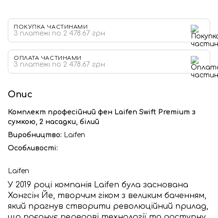
ПОКУПКА ЧАСТИНАМИ
3 платежі по 2 478.67 грн
ОПЛАТА ЧАСТИНАМИ
3 платежі по 2 478.67 грн
Опис
Комплект професійний фен Laifen Swift Premium з
сумкою, 2 насадки, білий
Виробництво:
Laifen
Особливості:
Laifen
У 2019 році компанія Laifen була заснована
Хонгсін Йе, творчим гіком з великим баченням,
який прагнув створити революційний прилад,
що поєднує передові технології та доступну