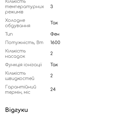
Кількість
температурних
3
режимів
Холодне
Так
обдування
Тип
Фен
Потужність, Вт
1600
Кількість
2
насадок
Функція іонізації
Так
Кількість
2
швидкостей
Гарантійний
24
термін, міс
Відгуки