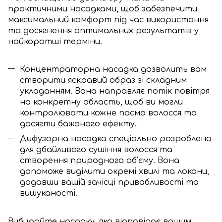
практичними насадками, щоб забезпечити
максимальний комфорт під час використання
та досягнення оптимальних результатів у
найкоротші терміни.
Концентраторна насадка дозволить вам
створити яскравий образ зі складним
укладанням. Вона направляє потік повітря
на конкретну область, щоб ви могли
контролювати кожне пасмо волосся та
досягти бажаного ефекту.
Дифузорна насадка спеціально розроблена
для дбайливого сушіння волосся та
створення природного об'єму. Вона
допоможе виділити окремі хвилі та локони,
додавши вашій зачісці привабливості та
вишуканості.
Вибирайте насадку, яка відповідає вашим