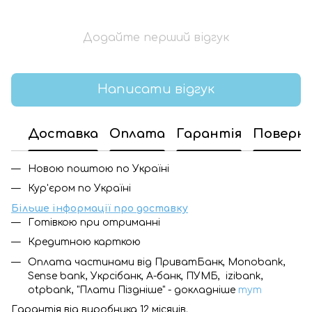
Додайте перший відгук
Написати відгук
Доставка
Оплата
Гарантія
Поверн
Новою поштою по Україні
Кур'єром по Україні
Більше інформації про доставку
Готівкою при отриманні
Кредитною карткою
Оплата частинами від ПриватБанк, Monobank,
Sense bank, Укрсібанк, А-банк, ПУМБ, izibank,
otpbank, "Плати Піздніше" - докладніше
тут
Гарантія від виробника 12 місяців.