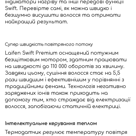
індикатори нагріву та інші передові функції
Swift. Перевірте самі, як можна швидко і
безшумно висушити волосся та отримати
найкращий результат.
Супер швидкість повітряного потоку
Laifen Swift Premium
оснащений потужним
безщітковим мотором, здатним працювати
на швидкості до 110 000 оборотів за хвилину.
Завдяки цьому, сушіння волосся стає на 5,5
рази швидшим і ефективнішим у порівнянні з
традиційними фенами. Технологія негативно
заряджених іонів також приходить на
допомогу тим, хто страждає від електризації
волосся, запобігаючи статичній електриці.
Інтелектуальне керування теплом
Термодатчик регулює температуру повітря