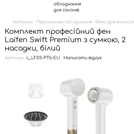
Каталог
Перукарське обладнання
Фени для волосс
Комплект професійний фен
Laifen Swift Premium з сумкою, 2
насадки, білий
Артикул:
L_LF03-PTG-EU
Написати відгук