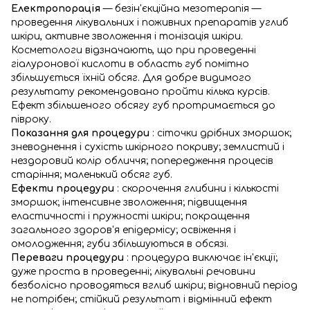
Електропорація
— безін'єкційна мезотерапія —
проведення лікувальних і поживних препаратів углиб
шкіри, активне зволоження і тонізація шкіри.
Косметологи відзначають, що при проведенні
гіалуронової кислоти в область губ помітно
збільшується їхній обсяг. Для добре видимого
результату рекомендовано пройти кілька курсів.
Ефект збільшеного обсягу губ протримається до
півроку.
Показання для процедури
: сіточки дрібних зморшок;
зневоднення і сухість шкірного покриву; землистий і
нездоровий колір обличчя; попередження процесів
старіння; маленький обсяг губ.
Ефекти процедури
: скорочення глибини і кількості
зморшок; інтенсивне зволоження; підвищення
еластичності і пружності шкіри; покращення
загального здоров'я епідермісу; освіження і
омолодження; губи збільшуються в обсязі.
Переваги процедури
: процедура виключає ін'єкції;
дуже проста в проведенні; лікувальні речовини
безболісно проводяться вглиб шкіри; відновний період
не потрібен; стійкий результат і відмінний ефект