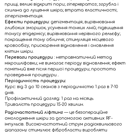
прищі, великі відкриті пори; гіперкератоз; згрубла і
схильна до лущення шкіра; втрата еластичності;
гіперпігментація.
Ефекти процедури:
депігментація; вирівнювання
глибоких зморшок, усунення тонких ліній; підвищення
тонусу епідермісу; вирівнювання нерівного рельєфу;
покращення тону обличчя; стимуляція місцевого
кровообігу, прискорення відновлення і оновлення
клітин шкіри.
Переваги процедури
: нетравматичний метод
мікрошліфовки; не вимагає періоду відновлення; ефект
помітний вже після першої процедури; простота
проведення процедури
.
Періодичність процедури:
Курс: від 3 до 10 сеансів з періодичністю 1 раз в 7-10
днів.
Профілактичний догляд: 1 раз на місяць.
Тривалість процедури 15-20 хвилин.
Радіочастотний ліфтинг
— це безопераційне
омолодження шкіри за допомогою активних RF-
імпульсів. Високочастотний струм радіохвильового
діапазону стимулює фібробласти виробляти