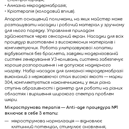
• Алмазна мікродермабразія;
• Кріотерапія (холодовий вплив).
Апарат оснащений поличками, на яких майстер може
розташувати насадки і робочий матеріал у зручному
для нього порядку. Управління приладом
здійснюється через сенсорний екран. Насадки для всіх
процедур виготовлені з високоякісних матеріалів і
комплектуючих. Робота ультразвукової лопатки
відбувається без браслета, завдяки модернізованій
системі генерування УЗ-коливань, система забезпечує
хороше розпорошення і не допускає надмірного
нагріву. Набір насадок для алмазної мікродермабразії
виконаний з нержавіючої сталі високої якості — марки
304, комплектується наконечниками, у яких різна
ступінь абразивності і діаметр для роботи на різних
областях і вирішення широкого спектра проблем
шкіри.
Мікрострумова терапія — Anti-age процедура №1
включає в себе 3 етапи:
мікрострумова нормалізація — відновлює
клітинний потенціал, стимулює оновлення;