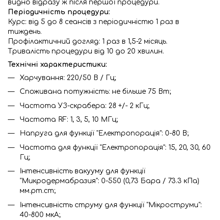
видно відразу ж після першої процедури.
Періодичність процедури:
Курс: від 5 до 8 сеансів з періодичністю 1 раз в
тиждень.
Профілактичний догляд: 1 раз в 1,5-2 місяць.
Тривалість процедури від 10 до 20 хвилин.
Технічні характеристики:
Харчування: 220/50 В / Гц;
Споживана потужність: не більше 75 Вт;
Частота УЗ-скрабера: 28 +/- 2 кГц;
Частота RF: 1, 3, 5, 10 МГц;
Напруга для функції "Електропорація": 0-80 В;
Частота для функції "Електропорація": 15, 20, 30, 60
Гц;
Інтенсивність вакууму для функції
"Микродермабразия": 0-550 (0,73 Бара / 73.3 кПа)
мм.рт.ст;
Інтенсивність струму для функції "Мікроструми":
40-800 мкА;