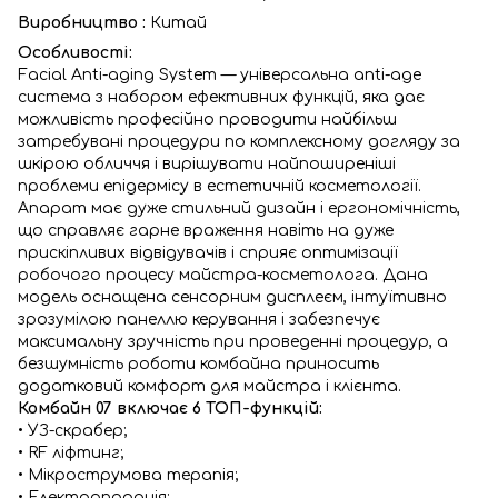
Виробництво :
Китай
Особливості:
Facial Anti-aging System — універсальна anti-age
система з набором ефективних функцій, яка дає
можливість професійно проводити найбільш
затребувані процедури по комплексному догляду за
шкірою обличчя і вирішувати найпоширеніші
проблеми епідермісу в естетичній косметології.
Апарат має дуже стильний дизайн і ергономічність,
що справляє гарне враження навіть на дуже
прискіпливих відвідувачів і сприяє оптимізації
робочого процесу майстра-косметолога. Дана
модель оснащена сенсорним дисплеєм, інтуїтивно
зрозумілою панеллю керування і забезпечує
максимальну зручність при проведенні процедур, а
безшумність роботи комбайна приносить
додатковий комфорт для майстра і клієнта.
Комбайн 07 включає 6 ТОП-функцій:
• УЗ-скрабер;
• RF ліфтинг;
• Мікрострумова терапія;
• Електропорація;