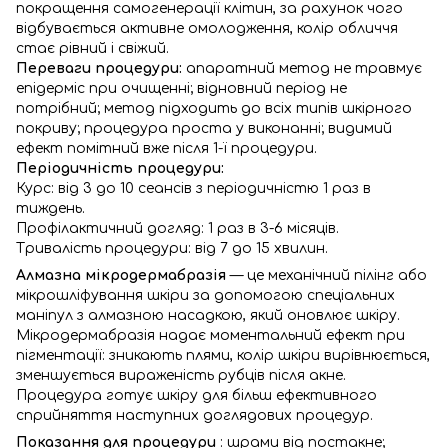
покращення самогенерації клітин, за рахунок чого
відбувається активне омолодження, колір обличчя
стає рівний і свіжий.
Переваги процедури:
апаратний метод не травмує
епідерміс при очищенні; відновний період не
потрібний; метод підходить до всіх типів шкірного
покриву; процедура проста у виконанні; видимий
ефект помітний вже після 1-ї процедури.
Періодичність процедури:
Курс: від 3 до 10 сеансів з періодичністю 1 раз в
тиждень.
Профілактичний догляд: 1 раз в 3-6 місяців.
Тривалість процедури: від 7 до 15 хвилин.
Алмазна мікродермабразія
— це механічний пілінг або
мікрошліфування шкіри за допомогою спеціальних
маніпул з алмазною насадкою, який оновлює шкіру.
Мікродермабразія надає моментальний ефект при
пігментації: зникають плями, колір шкіри вирівнюється,
зменшується вираженість рубців після акне.
Процедура готує шкіру для більш ефективного
сприйняття наступних доглядових процедур.
Показання для процедури
: шрами від постакне;