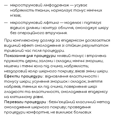
мікрострумовий лімфодренаж — усуває
набряклість тканин, нормалізує тонус мімічних
м'язів;
мікрострумовий ліфтинг — моделює і підтягує
відвислі ділянки і контур обличчя, омолоджує шкіру
без операційного втручання.
При комплексному догляді за епідермісом досягається
видимий ефект омолодження зі стійким результатом
тривалий час після процедури.
Показання для процедури:
млявий тонус і втрачена
пружність дерми; заломи і складки; мімічні зморшки;
мішечки і темні кола під очима; набряклість;
нездоровий колір шкірного покриву; вікові зміни шкіри.
Ефекти процедури
: відновлення еластичності і
тонусу шкіри; усунення зморшок і складок; зняття
набряків, темних кіл під очима; повернення шкірі
гладкості та еластичності, омолодження епідермісу
на клітинному
рівні.
Переваги процедури
: безін'єкційний класичний метод
омолодження шкірного покриву; проведення
процедури комфортне, не викликає больових