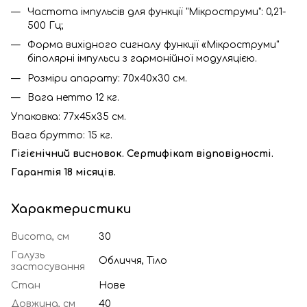
Частота імпульсів для функції "Мікроструми": 0,21-
500 Гц;
Форма вихідного сигналу функції «Мікроструми"
біполярні імпульси з гармонійної модуляцією.
Розміри апарату: 70х40х30 см.
Вага нетто 12 кг.
Упаковка: 77х45х35 см.
Вага брутто: 15 кг.
Гігієнічний висновок. Сертифікат відповідності.
Гарантія 18 місяців.
Характеристики
Висота, см
30
Галузь
Обличчя, Тіло
застосування
Стан
Нове
Довжина, см
40