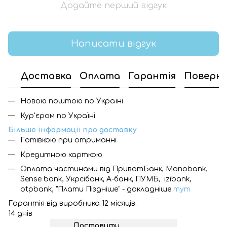
Додайте перший відгук
Написати відгук
Доставка
Оплата
Гарантія
Поверн
Новою поштою по Україні
Кур'єром по Україні
Більше інформації про доставку
Готівкою при отриманні
Кредитною карткою
Оплата частинами від ПриватБанк, Monobank,
Sense bank, Укрсібанк, А-банк, ПУМБ, izibank,
otpbank, "Плати Піздніше" - докладніше
тут
Гарантія від виробника 12 місяців.
14 днів
Поставити