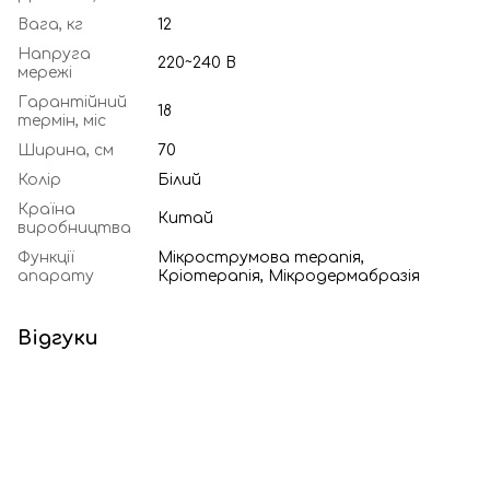
Вага, кг
12
Напруга
220~240 В
мережі
Гарантійний
18
термін, міс
Ширина, см
70
Колір
Білий
Країна
Китай
виробництва
Функції
Мікрострумова терапія,
апарату
Кріотерапія, Мікродермабразія
Відгуки