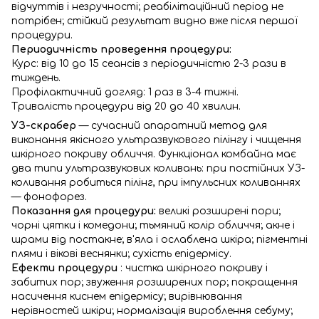
відчуттів і незручності; реабілітаційний період не
потрібен; стійкий результат видно вже після першої
процедури.
Периодичність проведення процедури:
Курс: від 10 до 15 сеансів з періодичністю 2-3 рази в
тиждень.
Профілактичний догляд: 1 раз в 3-4 тижні.
Тривалість процедури від 20 до 40 хвилин.
УЗ-скрабер
— сучасний апаратний метод для
виконання якісного ультразвукового пілінгу і чищення
шкірного покриву обличчя. Функціонал комбайна має
два типи ультразвукових коливань: при постійних УЗ-
коливання робиться пілінг, при імпульсних коливаннях
— фонофорез.
Показання для процедури:
великі розширені пори;
чорні цятки і комедони; тьмяний колір обличчя; акне і
шрами від постакне; в'яла і ослаблена шкіра; пігментні
плями і вікові веснянки; сухість епідермісу.
Ефекти процедури
: чистка шкірного покриву і
забитих пор; звуження розширених пор; покращення
насичення киснем епідермісу; вирівнювання
нерівностей шкіри; нормалізація вироблення себуму;