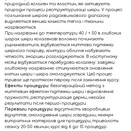
природний колаген та еластин, які активують
природні процеси реструктуризації шкіри. У процесі
поглинання шкірою радіохвильового діапазону
виділяється велика кількість тепла і тканини
нагріваються.
При нагріванні до температури 40 / + 50 в глибоких
шарах шкіри колагенові волокна починають
ущільнюватися, відбувається миттєва підтяжка
шкірного покриву, контури обличчя набувають
чіткості, зморшки розгладжуються. В наступному
місяці відбувається перебудова колагену: завдяки
глибокому нагріванню стимулюється оновлення
клітин шкіри і шкіра омолоджується. Цей процес
триває ще протягом півроку після закінчення курсу.
Ефекти процедури:
безопераційний метод з
миттєвим ефектом підтяжки шкіри і відновлення
пружності; реструктуризація дерми; негайні
результати після першої процедури.
Переваги процедури:
відсутність хворобливих
відчуттів; омолодження шкіри зсередини; мінімум
витратних матеріалів для процедури; тривалість
сеансу 20-50 хвилин; курс від 6 до 15 процедур.