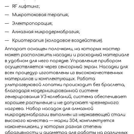
RF лифтинг;
Микротоковая терапия;
Электропорация;
Алмазная микродермабразия;
Криотерапия (холодовое воздействие).
Аппарат оснащен полочками, на которых мастер
может расположить насадки и расходный материале
в удобном для него порядке. Управление прибором
осуществляется через сенсорный экран. Насадки для
всех процедур изготовлены из высококачественных
материалов и комплектующих. Работа
ультразвуковой лопатки происходит без браслета,
благодаря модернизированной системе
генерирования УЗ-колебаний, система обеспечивает
хорошее распыление и не допускает чрезмерного
нагрева. Набор насадок для алмазной
микродермабразии выполнен из нержавеющей стали
высокого качества — марки 304, комплектуется
наконечниками, у которых разная степень
абразивности и диаметра для работы на различных