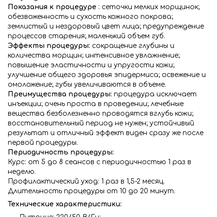
Показания к процедуре
: сеточки мелких морщинок;
обезвоженность и сухость кожного покрова;
землистый и нездоровый цвет лица; предупреждение
процессов старения; маленький объем губ.
Эффекты процедуры:
сокращение глубины и
количества морщин; интенсивное увлажнение;
повышение эластичности и упругости кожи;
улучшение общего здоровья эпидермиса; освежение и
омоложение; губы увеличиваются в объеме.
Преимущества процедуры:
процедура исключает
инъекции; очень проста в проведении; лечебные
вещества безболезненно проводятся вглубь кожи;
восстановительный период не нужен; устойчивый
результат и отличный эффект виден сразу же после
первой процедуры.
Периодичность процедуры:
Курс: от 5 до 8 сеансов с периодичностью 1 раз в
неделю.
Профилактический уход: 1 раз в 1,5-2 месяц.
Длительность процедуры от 10 до 20 минут.
Технические характеристики: