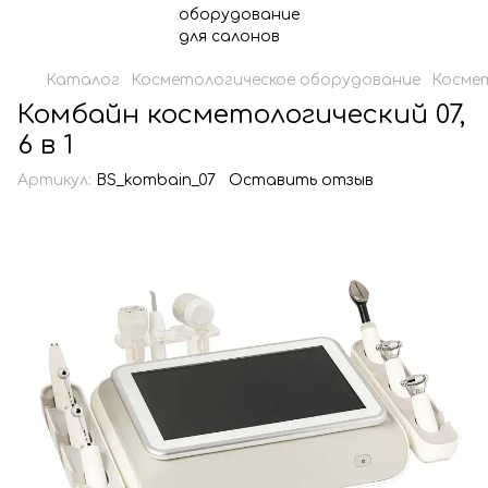
Каталог
Косметологическое оборудование
Косме
Комбайн косметологический 07,
6 в 1
Артикул:
BS_kombain_07
Оставить отзыв