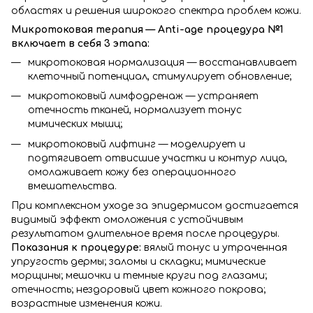
областях и решения широкого спектра проблем кожи.
Микротоковая терапия — Anti-age процедура №1
включает в себя 3 этапа:
микротоковая нормализация — восстанавливает
клеточный потенциал, стимулирует обновление;
микротоковый лимфодренаж — устраняет
отечность тканей, нормализует тонус
мимических мышц;
микротоковый лифтинг — моделирует и
подтягивает отвисшие участки и контур лица,
омолаживает кожу без операционного
вмешательства.
При комплексном уходе за эпидермисом достигается
видимый эффект омоложения с устойчивым
результатом длительное время после процедуры.
Показания к процедуре:
вялый тонус и утраченная
упругость дермы; заломы и складки; мимические
морщины; мешочки и темные круги под глазами;
отечность; нездоровый цвет кожного покрова;
возрастные изменения кожи.