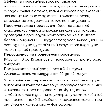
Эффекты процедуры:
восстановление
эластичности и тонуса кожи; устранение морщин и
складок; снятие отеков, темных кругов под глазами;
возвращение коже гладкости и эластичности,
омоложение эпидермиса на клеточном уровне.
Преимущества процедуры
: безинъекционный
классический метод омоложения кожного покрова;
проведение процедуры комфортное, не вызывает
болевых ощущений и неудобства; реабилитационный
период не нужен; устойчивый результат виден уже
после первой процедуры.
Периодичность проведения процедуры:
Курс: от 10 до 15 сеансов с периодичностью 2-3 раза
в неделю.
Профилактический уход: 1 раз в 3-4 недели.
Длительность процедуры от 20 до 40 минут.
УЗ-скрабер
— современный аппаратный метод для
выполнения качественного ультразвукового пилинга
и чистки кожного покрова лица. Функционал
комбайна имеет два типа ультразвуковых колебаний:
при постоянных УЗ-колебаниях делается пилинг, при
импульсных колебаниях — фонофорез.