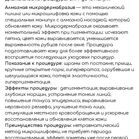
Алмазная микродермабразия
— это механический
пилинг или микрошлифовка кожи с помощью
специальных манипул с алмазной насадкой, который
обновляет кожу. Микродермабразия оказывает
моментальный эффект при пигментации: исчезают
пятна, цвет кожи выравнивается, уменьшается
выраженность рубцов после акне. Процедура
подготавливает кожу для более эффективного
восприятия последующих уходовых процедур.
Показания к процедуре:
шрамы от постакне; прыщи,
крупные открытые поры; гиперкератоз; огрубевшая и
шелушащаяся кожа; потеря эластичности;
гиперпигментация.
Эффекты процедуры
: депигментация; выравнивание
глубоких морщин, устранение тонких линий;
повышение тонуса эпидермиса; выравнивание
неровного рельефа; улучшение тона лица;
стимуляция местного кровообращения и ускорение
восстановления и обновления клеток кожи.
Преимущества процедуры:
нетравматический
метод микрошлифовки; не требует периода
восстановления; эффект заметен уже после первой