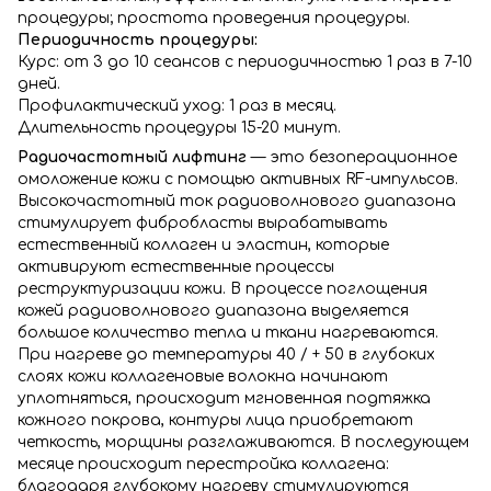
процедуры; простота проведения процедуры.
Периодичность процедуры:
Курс: от 3 до 10 сеансов с периодичностью 1 раз в 7-10
дней.
Профилактический уход: 1 раз в месяц.
Длительность процедуры 15-20 минут.
Радиочастотный лифтинг
— это безоперационное
омоложение кожи с помощью активных RF-импульсов.
Высокочастотный ток радиоволнового диапазона
стимулирует фибробласты вырабатывать
естественный коллаген и эластин, которые
активируют естественные процессы
реструктуризации кожи. В процессе поглощения
кожей радиоволнового диапазона выделяется
большое количество тепла и ткани нагреваются.
При нагреве до температуры 40 / + 50 в глубоких
слоях кожи коллагеновые волокна начинают
уплотняться, происходит мгновенная подтяжка
кожного покрова, контуры лица приобретают
четкость, морщины разглаживаются. В последующем
месяце происходит перестройка коллагена:
благодаря глубокому нагреву стимулируются