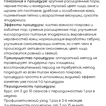
Показания к процедуре:
крупные расширенные поры;
черные точки и комедоны; тусклый цвет лица; акне и
шрамы от постакне; дряблая и ослабленная кожа;
пигментные пятна и возрастные веснушки; сухость
эпидермиса.
Эффекты процедуры:
чистка кожного покрова и
забитых пор; сужение расширенных пор; улучшение
кислородного питания эпидермиса; выравнивание
неровностей кожи; нормализация выработки себума;
улучшение самогенерации клеток, за счет чего в
происходит активное омоложение, цвет лица
становится ровный и свежий.
Преимущества процедуры:
аппаратный метод не
травмирует эпидермис при очищении;
восстановительный период не требуется; метод
подходит ко всем типам кожного покрова;
процедура проста в исполнении; видимый эффект
заметен уже после 1-й процедуры.
Периодичность процедуры:
Курс: от 3 до 10 сеансов с периодичностью 1 раз в
неделю.
Профилактический уход: 1 раз в 3-6 месяцев.
Длительность процедуры: от 7 до 15 минут.