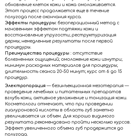
обновление клеток кожи и кожа омолаживается.
Этот процесс продолжается еще в течение
полугода после окончания курса.
Эффекты процедуры:
безоперационный метод с
мгновенным эффектом подтяжки кожи и
восстановление упругости; реструктуризация
дермы; немедленные результаты после первой
процедуры.
Преимущества процедуры
: отсутствие
болезненных ощущений; омоложение кожи изнутри;
минимум расходных материалов для процедуры;
длительность сеанса 20-50 минут; курс от 6 до 15
процедур.
Электропорация
— безинъекционная мезотерапия —
проведение лечебных и питательных препаратов
вглубь кожи, активное увлажнение и тонизация кожи.
Косметологи отмечают, что при проведении
гиалуроновой кислоты в область губ заметно
увеличивается их объем. Для хорошо видимого
результата рекомендовано пройти несколько курсов.
Эффект увеличенного объема губ продержится до
полугода.