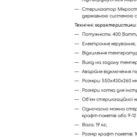
Стерилізатор Мікрост
державною системою сер
Технічні характеристики:
Потужність: 400 Ватт
Електронне керування;
Відхилення температури
Вихід на задану темпера
Аварійне відключення пі
Розміри: 550х430х260 м
Розміри лотка для інстр
Об'єм стерилізаційної ка
Одночасно можна стери
крафт-пакетів або 9-12
Вага: 19 кг;
Розмір крафт пакетів: 1