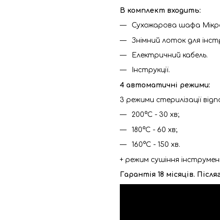
В комплект входить:
Сухожарова шафа Мікро
Знімний лоток для інст
Електричний кабель.
Інструкції.
4 автоматичні режими:
3 режими стерилізації від
200°С - 30 хв;
180°С - 60 хв;
160°С - 150 хв.
+ режим сушіння інструменті
Гарантія 18 місяців. Післ