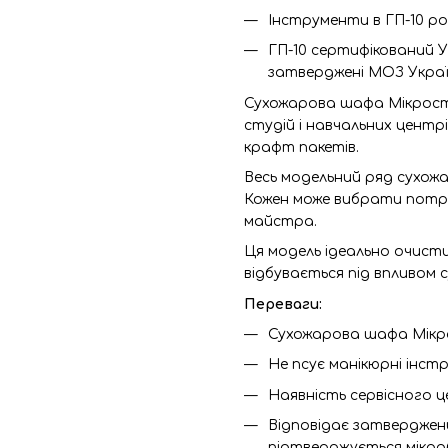
Інструменти в ГП-10 р
ГП-10 сертифікований 
затверджені МОЗ Украї
Сухожарова шафа Мікростоп
студій і навчальних центрі
крафт пакетів.
Весь модельний ряд сухожа
Кожен може вибрати потрі
майстра.
Ця модель ідеально очист
відбувається під впливом 
Переваги:
Сухожарова шафа Мікро
Не псує манікюрні інст
Наявність сервісного ц
Відповідає затверджен
підтверджується мікро