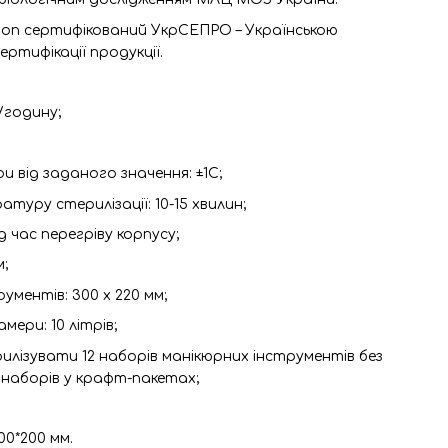
оп сертифікований УкрСЕПРО – Українською
тифікації продукції.
/годину;
 від заданого значення: ±1С;
туру стерилізації: 10-15 хвилин;
д час перегріву корпусу;
м;
ументів: 300 х 220 мм;
мери: 10 літрів;
лізувати 12 наборів манікюрних інструментів без
 наборів у крафт-пакетах;
00*200 мм.