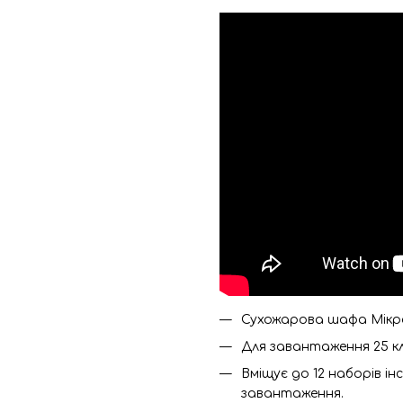
Сухожарова шафа Мікро
Для завантаження 25 клі
Вміщує до 12 наборів і
завантаження.