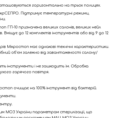
озташовуються горизонтально на трьох полицях.
УкрСЕПРО. Підтримує температурні режими,
ни.
 ГП-10 призначена великих салонів, великих нейл
в. Вміщує до 12 комплектів інструментів або від 9 до 12
рів Мікростоп має однакові технічні характеристики.
бний об'єм залежно від завантаженості салону/
ить інструменти і не зашкодить їм. Обробка
сухого гарячого повітря.
стоп очищає на 100% інструмент від бактерій.
рументи.
ентру.
им МОЗ України параметрам стерилізації, що
біологічним дослідженням МЛЦ МОЗ України.