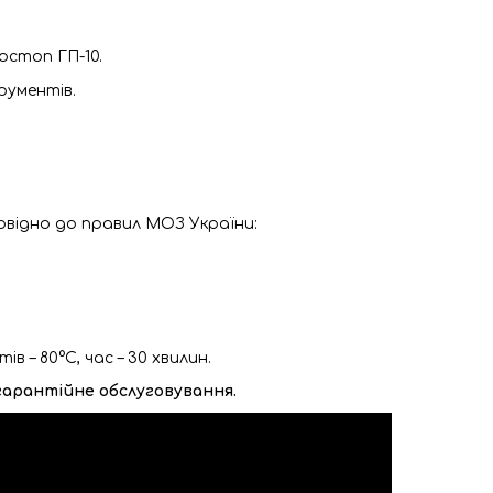
стоп ГП-10.
рументів.
повідно до правил МОЗ України:
в – 80°С, час – 30 хвилин.
ягарантійне обслуговування.