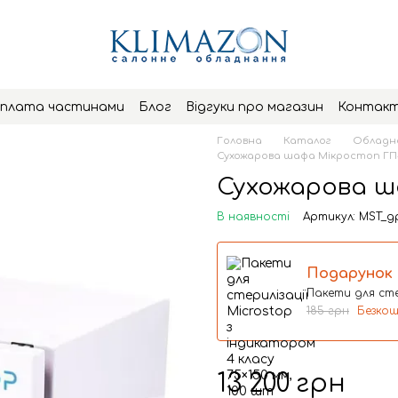
плата частинами
Блог
Відгуки про магазин
Контак
Головна
Каталог
Обладна
Сухожарова шафа Мікростоп ГП-
Сухожарова ш
В наявності
Артикул: MST_g
Подарунок
Пакети для сте
185 грн
Безко
13 200 грн