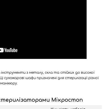
ь інструменти з металу, скла та стійких до високої
і сухожарові шафи призначені для стерилізації різної
 манікюру.
 стерилізаторами Мікростоп