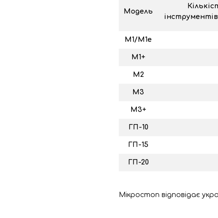
Кількіс
Модель
інструментів
М1/М1е
М1+
М2
М3
М3+
ГП-10
ГП-15
ГП-20
Мікростоп відповідає укр