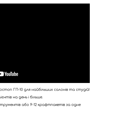
стоп ГП-10 для найбільших салонів та студій!⠀
єнтів на день і більше.⠀
нструментів або 9-12 крафтпакетів за одне