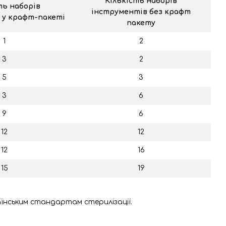
Кількість наборів
ть наборів
інструментів без крафт
 у крафт-пакеті
пакету
1
2
3
2
5
3
3
6
9
6
12
12
12
16
15
19
аїнським стандартам стерилізації.