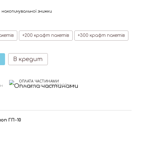
 накопичувальної знижки
акетів
+200 крафт пакетів
+300 крафт пакетів
В кредит
ОПЛАТА ЧАСТИНАМИ
рн
3 платежі по 4 400.00 грн
оп ГП-10