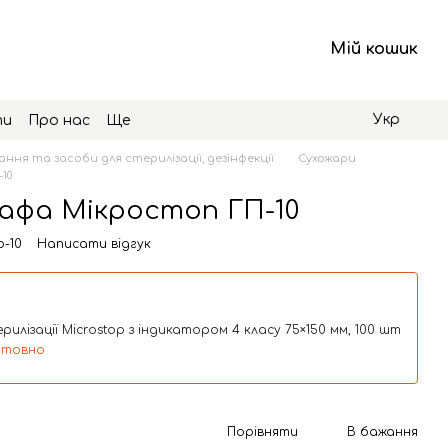
Мій кошик
Укр
ти
Про нас
Ще
ння та засоби для стерилізації, дезінфекції
Сухожари
10
афа Мікростоп ГП-10
p-10
Написати відгук
рилізації Microstop з індикатором 4 класу 75×150 мм, 100 шт
штовно
Порівняти
В бажання