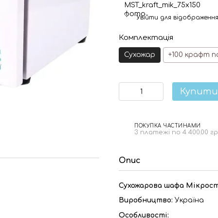
Увійти
для відображення
%
Комплектація
Сухожар
+100 крафт п
Купити
ПОКУПКА ЧАСТИНАМИ
3 платежі по 4 400.00 г
Опис
Сухожарова шафа Мікрост
Виробництво:
Україна
Особливості: