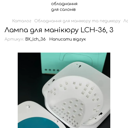
Каталог
Обладнання для манікюру та педикюру
Л
Лампа для манікюру LCH-36, 3
Артикул:
BX_lch_36
Написати відгук