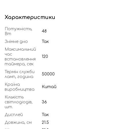
Характеристики
Потужність,
48
Вт
Знімне дно
Так
Максимальний
час
120
встановлення
таймера, сек
Термін служби
50000
ламп, година
Країна
Китай
виробництва
Кількість
світлодіодів,
36
шт.
Дисплей
Так
Довжина, см
21.5