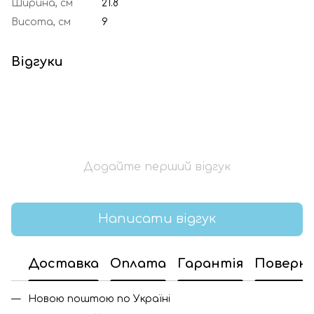
Ширина, см
21.8
Висота, см
9
Відгуки
Додайте перший відгук
Написати відгук
Доставка
Оплата
Гарантія
Поверн
Новою поштою по Україні