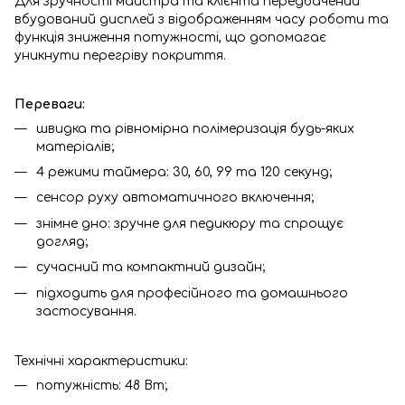
Для зручності майстра та клієнта передбачений
вбудований дисплей з відображенням часу роботи та
функція зниження потужності, що допомагає
уникнути перегріву покриття.
Переваги:
швидка та рівномірна полімеризація будь-яких
матеріалів;
4 режими таймера: 30, 60, 99 та 120 секунд;
сенсор руху автоматичного включення;
знімне дно: зручне для педикюру та спрощує
догляд;
сучасний та компактний дизайн;
підходить для професійного та домашнього
застосування.
Технічні характеристики:
потужність: 48 Вт;