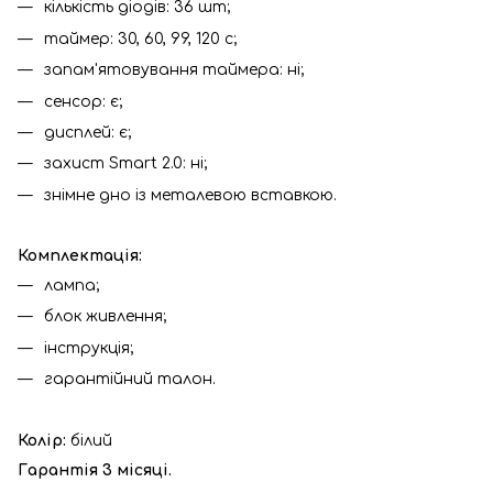
кількість діодів: 36 шт;
таймер: 30, 60, 99, 120 с;
запам'ятовування таймера: ні;
сенсор: є;
дисплей: є;
захист Smart 2.0: ні;
знімне дно із металевою вставкою.
Комплектація:
лампа;
блок живлення;
інструкція;
гарантійний талон.
Колір:
білий
Гарантія 3 місяці.