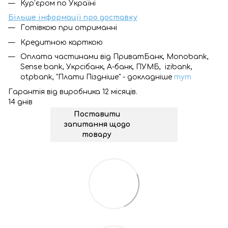
Кур'єром по Україні
Більше інформації про доставку
Готівкою при отриманні
Кредитною карткою
Оплата частинами від ПриватБанк, Monobank,
Sense bank, Укрсібанк, А-банк, ПУМБ, izibank,
otpbank, "Плати Піздніше" - докладніше
тут
Гарантія від виробника 12 місяців.
14 днів
Поставити
запитання щодо
товару