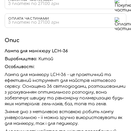
3 платежі по 271.00 грн
ОПЛАТА ЧАСТИНАМИ
3 платежі по 271.00 грн
Опис
Лампа для манікюру LCH-36
Виробництво:
Китай
Особливості:
Лампа для манікюру LCH-36 - це практичний та
ефективний інструмент для майстрів нігтьового
сервісу. Оснащена 36 світлодіодами, розташованими
з урахуванням оптимального розподілу, вона
забезпечує швидку та рівномірну полімеризацію будь-
яких матеріалів: гель-лаків, баз, топів та гелів.
Знімне дно з металевою вставкою робить лампу
універсальною – її можна зручно використовувати як
для манікюру, так і для педикюру.