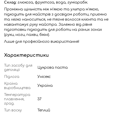
Склад:
глюкоза, фруктоза, вода, гуміарабік.
Проміжна щільність між м'якою та ультра м'якою,
підходить для майстрів з досвідом роботи, приємно
та легко наноситься, не тягне волосся клієнта та не
навантажує руку майстра. Залежно від рівня
підготовки підходить для роботи на різних зонах
(руки, ноги, пахви, бікіні).
Лише для професійного використання!
Характеристики
Тип засобу для
Цукрова паста
депіляції
Підлога
Унісекс
Країна
Україна
виробництва
Температура
плавлення,
37
град.
Тип воску
Теплий