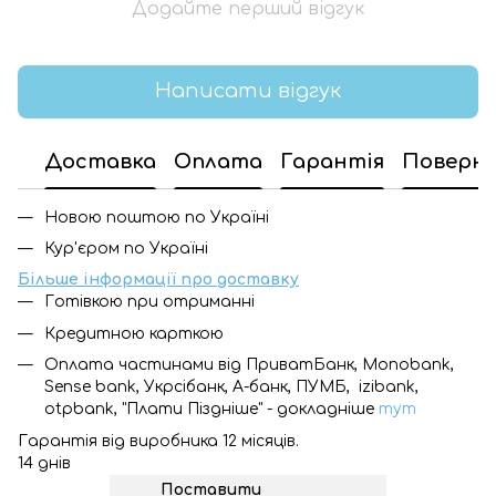
Додайте перший відгук
Написати відгук
Доставка
Оплата
Гарантія
Поверн
Новою поштою по Україні
Кур'єром по Україні
Більше інформації про доставку
Готівкою при отриманні
Кредитною карткою
Оплата частинами від ПриватБанк, Monobank,
Sense bank, Укрсібанк, А-банк, ПУМБ, izibank,
otpbank, "Плати Піздніше" - докладніше
тут
Гарантія від виробника 12 місяців.
14 днів
Поставити