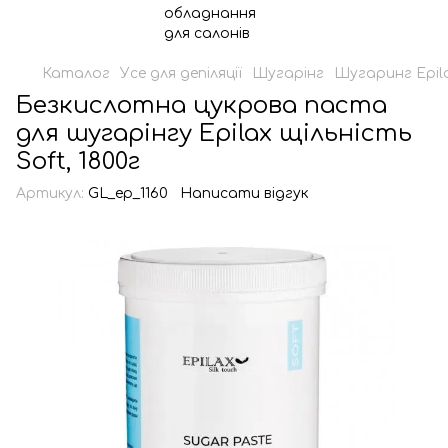
Каталог
Усе для депіляції
Шугарінг
Шугаринг Epil
Безкислотна цукрова паста
для шугарінгу Epilax щільність
Soft, 1800г
Артикул:
GL_ep_1160
Написати відгук