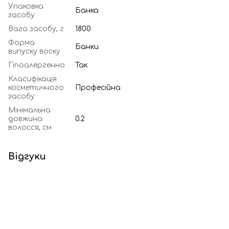
Упаковка
Банка
засобу
Вага засобу, г
1800
Форма
Банки
випуску воску
Гіпоалергенно
Так
Класифікація
косметичного
Професійна
засобу
Мінімальна
довжина
0.2
волосся, см
Відгуки