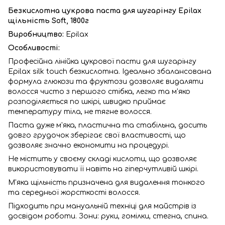
Безкислотна цукрова паста для шугарінгу Epilax
щільність Soft, 1800г
Виробництво:
Epilax
Особливості:
Професійна лінійка цукрової пасти для шугарінгу
Epilax silk touch безкислотна. Ідеально збалансована
формула глюкози та фруктози дозволяє видаляти
волосся чисто з першого стібка, легко та м'яко
розподіляється по шкірі, швидко приймає
температуру тіла, не тягне волосся.
Паста дуже м'яка, пластична та стабільна, досить
довго грудочок зберігає свої властивості, що
дозволяє значно економити на процедурі.
Не містить у своєму складі кислоти, що дозволяє
використовувати її навіть на гіперчутливій шкірі.
М'яка щільність призначена для видалення тонкого
та середньої жорсткості волосся.
Підходить при мануальній техніці для майстрів із
досвідом роботи. Зони: руки, гомілки, стегна, спина.