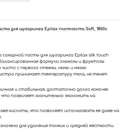
ста для шугаринга Epilax плотность Soft, 1800г
 сахарной пасты для шугаринга Epilax silk touch
сбалансированная формула глюкозы и фруктозы
чисто с первого стежка, легко и мягко
 быстро принимает температуру тела, не тянет
тичная и стабильная, достаточно долго комочек
 что позволяет значительно экономить на
аве кислоты, что позволяет использовать ее даже на
.
значена для удаления тонких и средней жёсткости