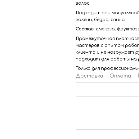
волос.
Подходит при мануальной 
голени, бедра, спина.
Состав:
глюкоза, фруктоза
Промежуточная плотность
мастеров с опытом работы
клиента и не нагружает р
подходит для работы на ра
Только для профессиональ
Доставка
Оплата