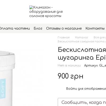
Оплата частями
Блог
Отзывы о магазине
Контакты
Главная
Каталог
Все для
Бескислотная сахарная паста дл
Бескислотная
шугаринга Epi
Нет в наличии
Артикул: GL_e
900 грн
Войти
для отображения
%
Сообщить, когда 