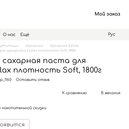
Мой заказ
Рус
О нас
Ещё
 депиляции
Шугаринг
Шугаринг Epilax
я шугаринга Epilax плотность Soft, 1800г
 сахарная паста для
lax плотность Soft, 1800г
p_1160
Оставить отзыв
К сравнению
В желания
 накопительной скидки
появится