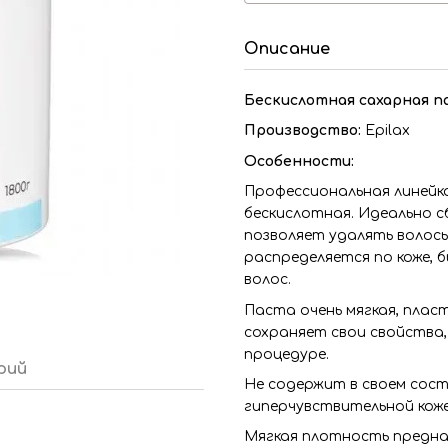
Описание
Бескислотная сахарная па
Производство:
Epilax
Особенности:
Профессиональная линейка
бескислотная. Идеально 
позволяет удалять волосы 
распределяется по коже,
волос.
Паста очень мягкая, плас
сохраняет свои свойства,
процедуре.
рий
Не содержит в своем сост
гиперчувствительной коже
Мягкая плотность предна