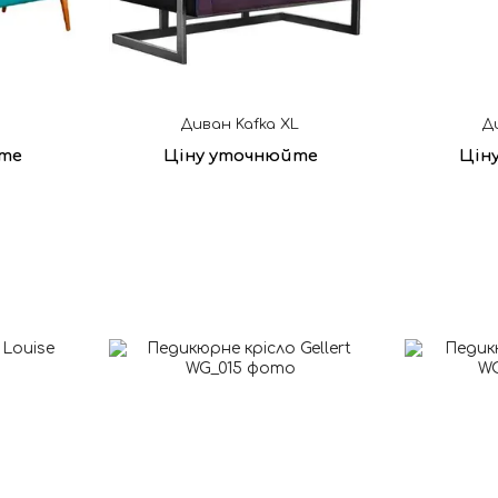
Диван Kafka XL
Д
те
Ціну уточнюйте
Цін