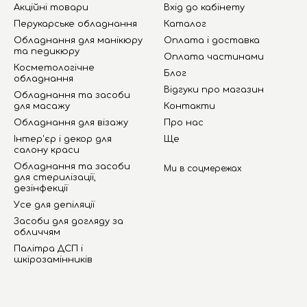
Акційні товари
Вхід до кабінету
Перукарське обладнання
Каталог
Обладнання для манікюру
Оплата і доставка
та педикюру
Оплата частинами
Косметологічне
Блог
обладнання
Відгуки про магазин
Обладнання та засоби
для масажу
Контакти
Обладнання для візажу
Про нас
Інтер'єр і декор для
Ще
салону краси
Обладнання та засоби
Ми в соцмережах
для стерилізації,
дезінфекції
Усе для депіляції
Засоби для догляду за
обличчям
Палітра ДСП і
шкірозамінників