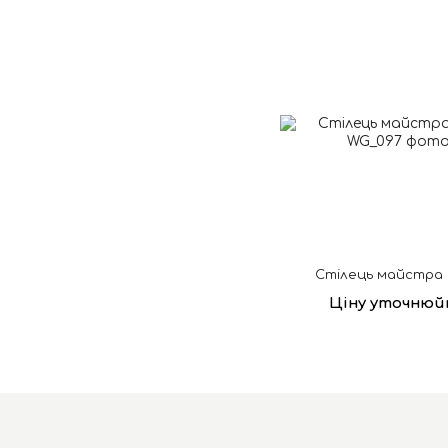
Стілець майстра
Ціну уточнюй