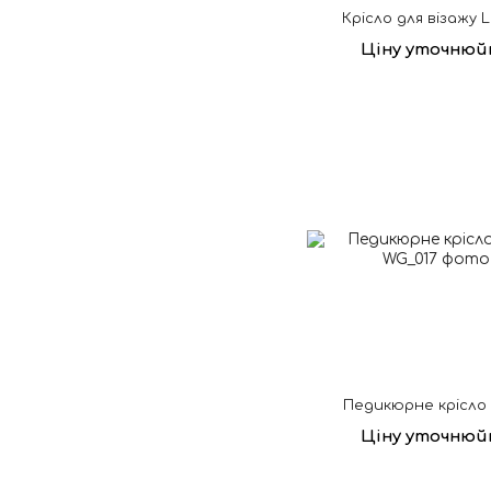
Крісло для візажу 
Ціну уточнюй
Педикюрне крісло 
Ціну уточнюй