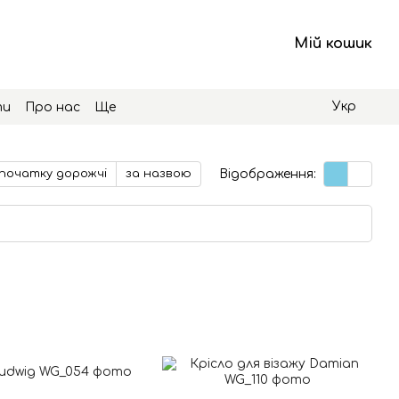
Мій кошик
Укр
ти
Про нас
Ще
Відображення:
початку дорожчі
за назвою