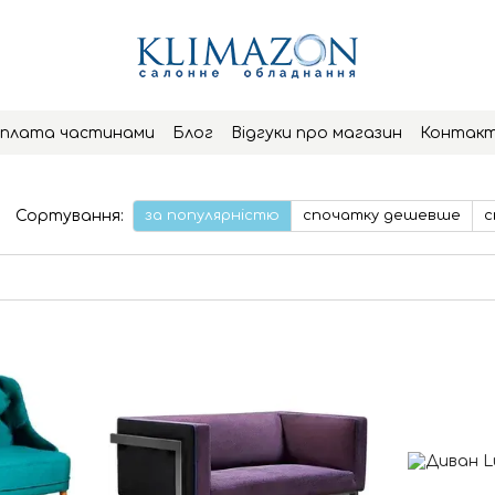
плата частинами
Блог
Відгуки про магазин
Контак
Сортування:
за популярністю
спочатку дешевше
с