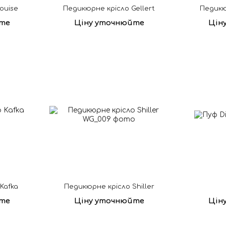
Louise
Педикюрне крісло Gellert
Педикю
те
Ціну уточнюйте
Цін
Kafka
Педикюрне крісло Shiller
те
Ціну уточнюйте
Цін