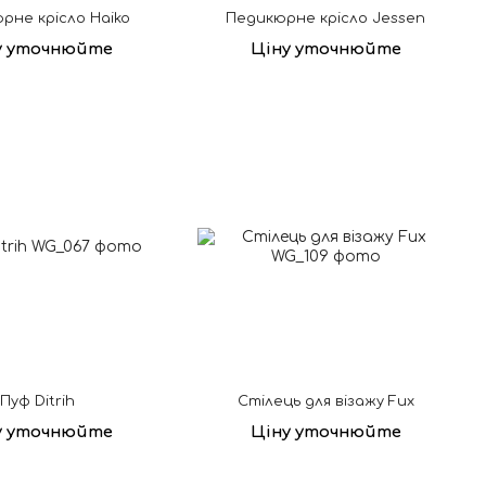
рне крісло Haiko
Педикюрне крісло Jessen
у уточнюйте
Ціну уточнюйте
Пуф Ditrih
Стілець для візажу Fux
у уточнюйте
Ціну уточнюйте