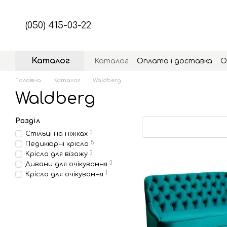
Перейти до основного контенту
(050) 415-03-22
Каталог
Каталог
Оплата і доставка
О
Головна
Каталог
Waldberg
Waldberg
Розділ
3
Стільці на ніжках
5
Педикюрні крісла
3
Крісла для візажу
3
Дивани для очікування
1
Крісла для очікування