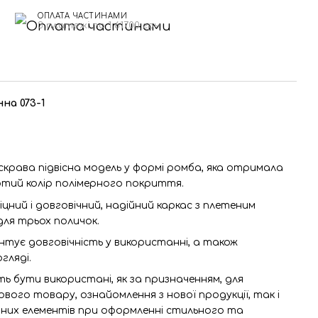
ОПЛАТА ЧАСТИНАМИ
н
3 платежі по 1 617.00 грн
на 073-1
яскрава підвісна модель у формі ромба, яка отримала
тий колір полімерного покриття.
іцний і довговічний, надійний каркас з плетеним
для трьох поличок.
тує довговічність у використанні, а також
гляді.
ь бути використані, як за призначенням, для
вого товару, ознайомлення з нової продукції, так і
них елементів при оформленні стильного та