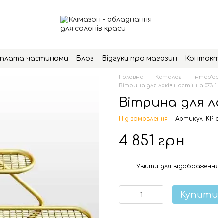
плата частинами
Блог
Відгуки про магазин
Контак
Головна
Каталог
Інтер'єр
Вітрина для лаків настінна 073-1
Вітрина для ла
Під замовлення
Артикул: KP_o
4 851 грн
Увійти
для відображення
%
Купити