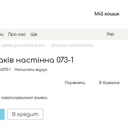
Мій кошик
Укр
ти
Про нас
Ще
 і декор для салону краси
Вітрини і експозитори
ків настінна 073-1
l073-1
Написати відгук
Порівняти
В бажання
 накопичувальної знижки
В кредит