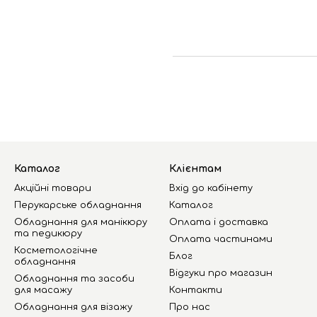
Каталог
Клієнтам
Акційні товари
Вхід до кабінету
Перукарське обладнання
Каталог
Обладнання для манікюру
Оплата і доставка
та педикюру
Оплата частинами
Косметологічне
Блог
обладнання
Відгуки про магазин
Обладнання та засоби
для масажу
Контакти
Обладнання для візажу
Про нас