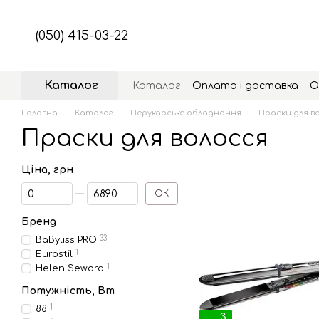
Перейти до основного контенту
(050) 415-03-22
Каталог
Каталог
Оплата і доставка
О
Головна
Каталог
Перукарське обладнання
Праски для в
Праски для волосся
Ціна, грн
Від Ціна, грн
До Ціна, грн
ОК
Бренд
33
BaByliss PRO
1
Eurostil
1
Helen Seward
Потужність, Вт
1
88
3