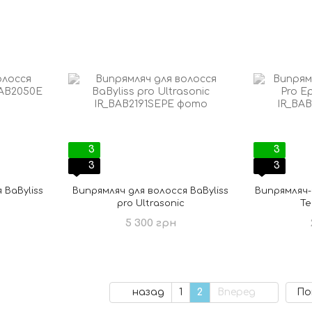
3
3
3
3
 BaByliss
Випрямляч для волосся BaByliss
Випрямляч-
pro Ultrasonic
Te
5 300 грн
назад
1
2
Вперед
По