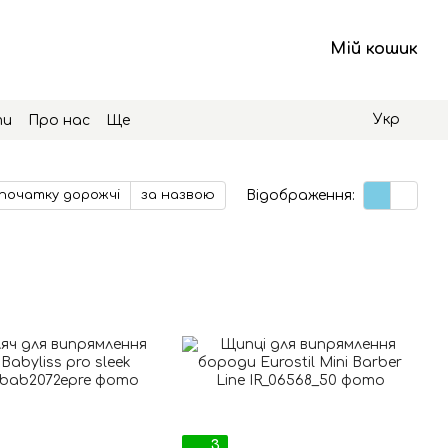
Мій кошик
Укр
ти
Про нас
Ще
Відображення:
початку дорожчі
за назвою
3