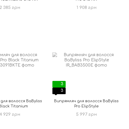
2 385 грн
1 908 грн
3
3
для волосся BaByliss
Випрямляч для волосся BaByliss
Black Titanium
Pro ElipStyle
4 929 грн
5 997 грн