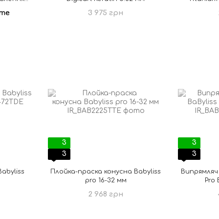
маска
те
3 975 грн
3
3
3
3
abyliss
Плойка-праска конусна Babyliss
Випрямляч 
pro 16-32 мм
Pro 
2 968 грн