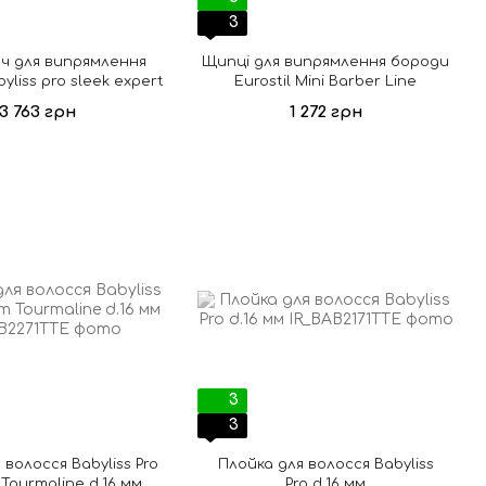
3
ч для випрямлення
Щипці для випрямлення бороди
yliss pro sleek expert
Eurostil Mini Barber Line
3 763 грн
1 272 грн
3
3
 волосся Babyliss Pro
Плойка для волосся Babyliss
 Tourmaline d.16 мм
Pro d.16 мм