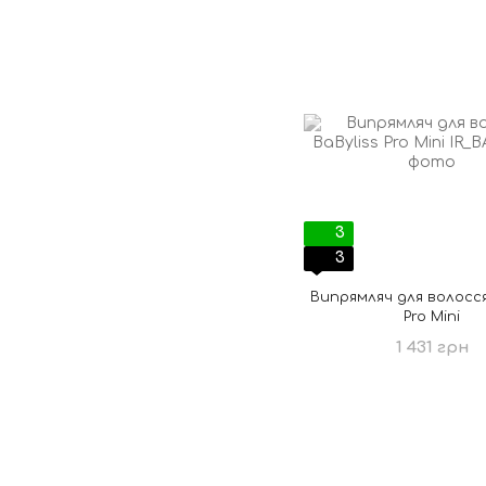
3
3
Випрямляч для волосся
Pro Mini
1 431 грн