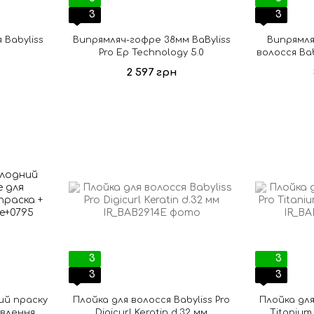
3
3
 Babyliss
Випрямляч-гофре 38мм BaByliss
Випрямля
Pro Ep Technology 5.0
волосся Bab
2 597 грн
3
3
3
3
ий праску
Плойка для волосся Babyliss Pro
Плойка для
овлення
Digicurl Keratin d.32 мм
Titanium