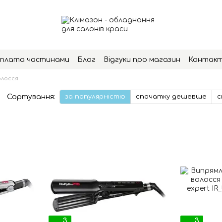
плата частинами
Блог
Відгуки про магазин
Контак
олосся
Сортування:
за популярністю
спочатку дешевше
с
3
3