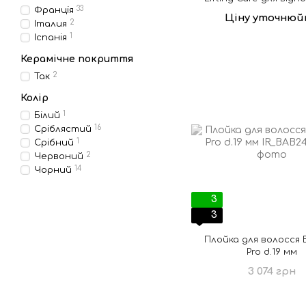
33
Франція
волосся праска + 
Ціну уточнюй
2
Італия
1
Іспанія
Керамічне покриття
2
Так
Колір
1
Білий
16
Сріблястий
1
Срібний
2
Червоний
14
Чорний
3
3
Плойка для волосся B
Pro d.19 мм
3 074 грн