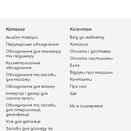
Каталог
Клієнтам
Акційні товари
Вхід до кабінету
Перукарське обладнання
Каталог
Обладнання для манікюру
Оплата і доставка
та педикюру
Оплата частинами
Косметологічне
Блог
обладнання
Відгуки про магазин
Обладнання та засоби
для масажу
Контакти
Обладнання для візажу
Про нас
Інтер'єр і декор для
Ще
салону краси
Обладнання та засоби
Ми в соцмережах
для стерилізації,
дезінфекції
Усе для депіляції
Засоби для догляду за