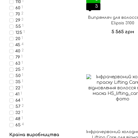
1
110
3
1
60
2
70
Випрямляч для волосся
3
29
Elipsis 3100
1
55
5 565 грн
1
125
1
20
4
45
2
40
1
79
1
63
2
25
1
50
1
35
1
22
1
41
1
64
2
57
1
32
1
48
4
65
Інфрачервоний холодн
Країна виробництва
Lifting Care для відн