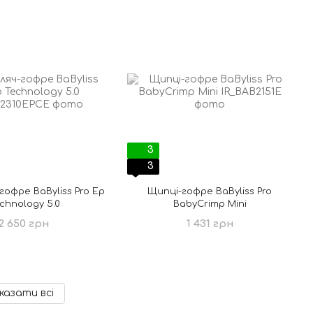
3
3
гофре BaByliss Pro Ep
Щипці-гофре BaByliss Pro
chnology 5.0
BabyCrimp Mini
2 650 грн
1 431 грн
казати всі