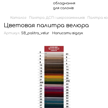
Каталог
Палітра ДСП і шкірозамінників
Палітра ко
Цветовая палитра велюра
Артикул:
SB_palitra_velur
Написати відгук