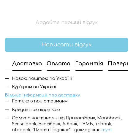
Додайте перший відгук
Написати відгук
Доставка
Оплата
Гарантія
Поверн
Новою поштою по Україні
Кур'єром по Україні
Більше інформації про доставку
Готівкою при отриманні
Кредитною карткою
Оплата частинами від ПриватБанк, Monobank,
Sense bank, Укрсібанк, А-банк, ПУМБ, izibank,
otpbank, "Плати Піздніше" - докладніше
тут