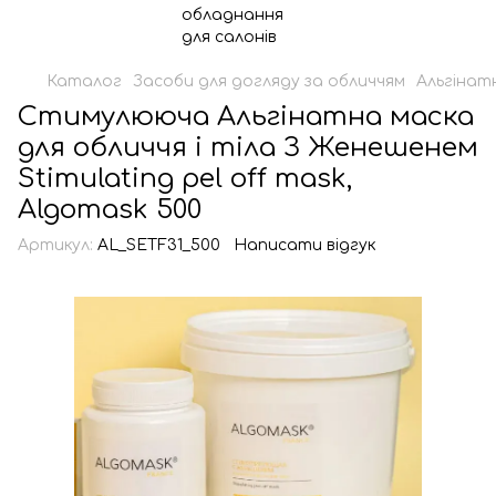
Каталог
Засоби для догляду за обличчям
Альгінатн
Стимулююча Альгінатна маска
для обличчя і тіла З Женешенем
Stimulating pel off mask,
Algomask 500
Артикул:
AL_SETF31_500
Написати відгук