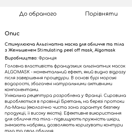
До обраного
Порівняти
Опис
Стимулююча Альгінатна маска для обличчя та тіла
з Женьшенем Stimulating peel off mask, Algomask
Виробництво:
Франція
Головна властивість французьких альгінатних масок
ALGOMASK - моментальний ефект, який видно відразу
після завершення процедури. В основі бурі морські
водорості, збагачені натуральними активними
компонентами.
Унікальна рецептура розроблена у Франції. Сировина
виробляється в провінції Бретань, на березі протоки
Ла-Манш (екологічно чиста зона гарантує безпеку
продукції, її високу якість). Ефективне використання
для обличчя та тіла – підвищують пружність шкіри,
знімають набряки, дозволяють коригувати контури
тіла та овал обличчя.