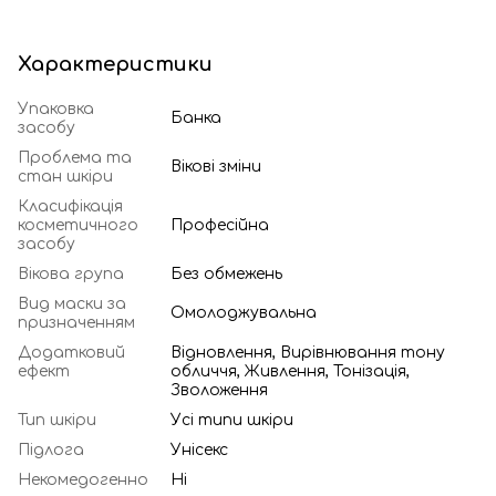
Характеристики
Упаковка
Банка
засобу
Проблема та
Вікові зміни
стан шкіри
Класифікація
косметичного
Професійна
засобу
Вікова група
Без обмежень
Вид маски за
Омолоджувальна
призначенням
Додатковий
Відновлення, Вирівнювання тону
ефект
обличчя, Живлення, Тонізація,
Зволоження
Тип шкіри
Усі типи шкіри
Підлога
Унісекс
Некомедогенно
Ні