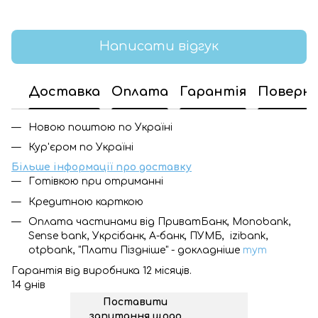
Написати відгук
Доставка
Оплата
Гарантія
Поверн
Новою поштою по Україні
Кур'єром по Україні
Більше інформації про доставку
Готівкою при отриманні
Кредитною карткою
Оплата частинами від ПриватБанк, Monobank,
Sense bank, Укрсібанк, А-банк, ПУМБ, izibank,
otpbank, "Плати Піздніше" - докладніше
тут
Гарантія від виробника 12 місяців.
14 днів
Поставити
запитання щодо