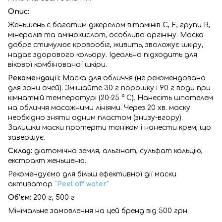
Опис:
Женьшень є багатим джерелом вітамінів С, Е, групи В,
мінералів та амінокислот, особливо аргініну. Маска
добре стимулює кровообіг, живить, зволожує шкіру,
надає здорового кольору. Ідеально підходить для
вікової комбінованої шкіри.
Рекомендації:
Маска для обличчя (не рекомендована
для зони очей). Змішайте 30 г порошку і 90 г води при
кімнатній температурі (20-25 ° С). Нанесіть шпателем
на обличчя масажними лініями. Через 20 хв. маску
необхідно зняти одним пластом (знизу-вгору).
Залишки маски протерти тоніком і нанести крем, що
завершує.
Склад:
діатомічна земля, альгінат, сульфат кальцію,
екстракт женьшеню.
Рекомендуємо для більш ефективної дії маски
активатор
"Peel off water"
Об'єм:
200 г, 500 г
Мінімальне замовлення на цей бренд від 500 грн.