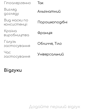
Гіпоалергенно
Так
Вигляд
Альгінатний
догляду
Вид маски по
Порошкоподібні
консистенції
Країна
Франція
виробництва
Галузь
Обличчя, Тіло
застосування
Час
Універсальний
застосування
Відгуки
Додайте перший відгук