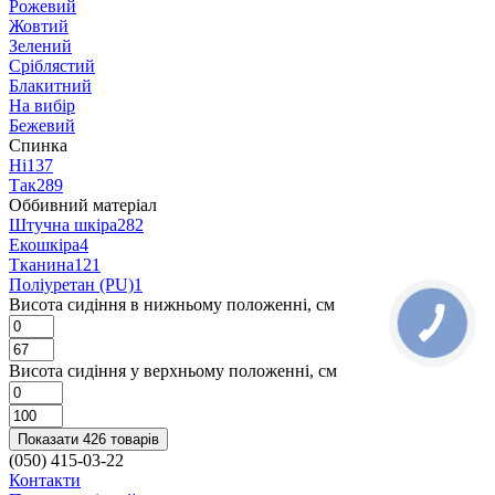
Рожевий
Жовтий
Зелений
Сріблястий
Блакитний
На вибір
Бежевий
Спинка
Ні
137
Так
289
Оббивний матеріал
Штучна шкіра
282
Екошкіра
4
Тканина
121
Поліуретан (PU)
1
Висота сидіння в нижньому положенні, см
Висота сидіння у верхньому положенні, см
Показати 426 товарів
(050) 415-03-22
Контакти