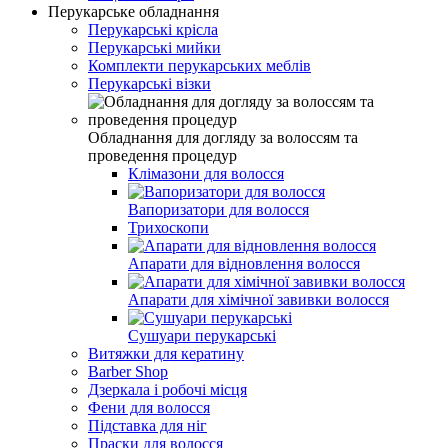
Перукарське обладнання
Перукарські крісла
Перукарські мийки
Комплекти перукарських меблів
Перукарські візки
Обладнання для догляду за волоссям та
проведення процедур
Клімазони для волосся
Вапоризатори для волосся
Трихоскопи
Апарати для відновлення волосся
Апарати для хімічної завивки волосся
Сушуари перукарські
Витяжки для кератину
Barber Shop
Дзеркала і робочі місця
Фени для волосся
Підставка для ніг
Праски для волосся