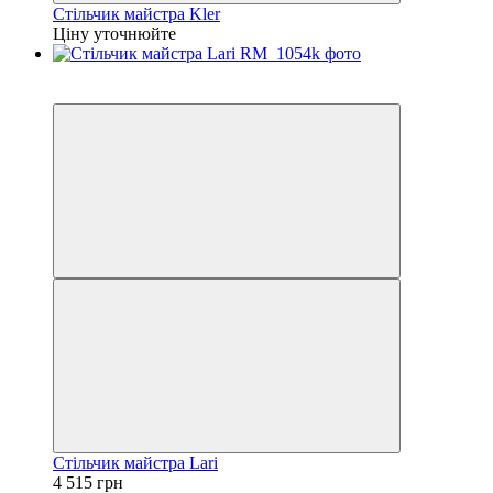
Стільчик майстра Kler
Ціну уточнюйте
3
3
Стільчик майстра Larі
4 515 грн