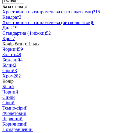
База стільця
Хрестовина п'ятипроменева (з коліщатками)
315
Квадрат
3
Хрестовина п'ятипроменева (без коліщаток)
6
Диск
19
Стандартна (4 ніжки)
52
Крос
7
Колір бази стільця
Чорний
59
Золото
48
Бежевий
4
Білий
2
Сірий
3
Хром
282
Колір
Білий
Чорний
Синій
Сірий
Темно-сірий
Фіолетовий
Червоний
Коричневий
Помаранчевий