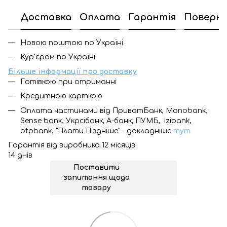
Доставка
Оплата
Гарантія
Поверн
Новою поштою по Україні
Кур'єром по Україні
Більше інформації про доставку
Готівкою при отриманні
Кредитною карткою
Оплата частинами від ПриватБанк, Monobank,
Sense bank, Укрсібанк, А-банк, ПУМБ, izibank,
otpbank, "Плати Піздніше" - докладніше
тут
Гарантія від виробника 12 місяців.
14 днів
Поставити
запитання щодо
товару