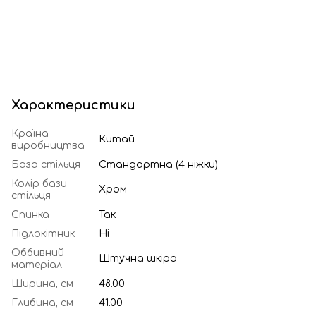
Характеристики
Країна
Китай
виробництва
База стільця
Стандартна (4 ніжки)
Колір бази
Хром
стільця
Спинка
Так
Підлокітник
Ні
Оббивний
Штучна шкіра
матеріал
Ширина, см
48.00
Глибина, см
41.00