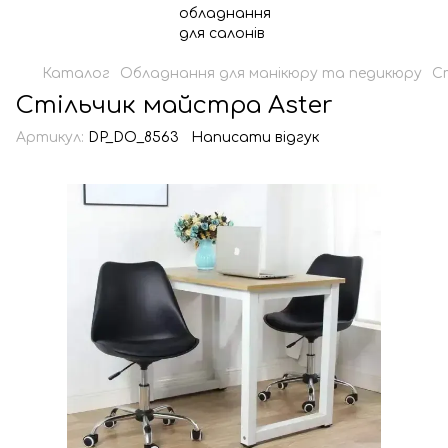
Каталог
Обладнання для манікюру та педикюру
С
Стільчик майстра Aster
Артикул:
DP_DO_8563
Написати відгук