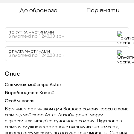
До обраного
Порівняти
ПОКУПКА ЧАСТИНАМИ
3 платежі по 1 240.00 грн
ОПЛАТА ЧАСТИНАМИ
3 платежі по 1 240.00 грн
Опис
Стільчик майстра Aster
Виробництво:
Китай
Особливості:
Відмінним помічником для Вашого салону краси стане
стілець майстра Aster. Дизайн даної моделі
підкреслить інтер'єр сучасного салону. Підставою
стільця служить хромоване пятилучье на колесах,
висота регулюється за рахунок пневматики. Сидіння