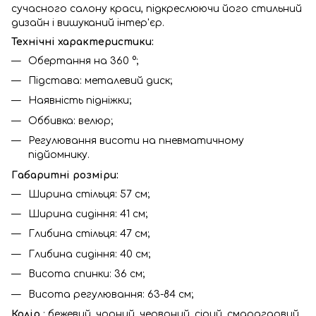
сучасного салону краси, підкреслюючи його стильний
дизайн і вишуканий інтер'єр.
Технічні характеристики:
Обертання на 360 °;
Підстава: металевий диск;
Наявність підніжки;
Оббивка: велюр;
Регулювання висоти на пневматичному
підйомнику.
Габаритні розміри:
Ширина стільця: 57 см;
Ширина сидіння: 41 см;
Глибина стільця: 47 см;
Глибина сидіння: 40 см;
Висота спинки: 36 см;
Висота регулювання: 63-84 см;
Колір
: бежевий, чорний, червоний, сірий, смарагдовий,