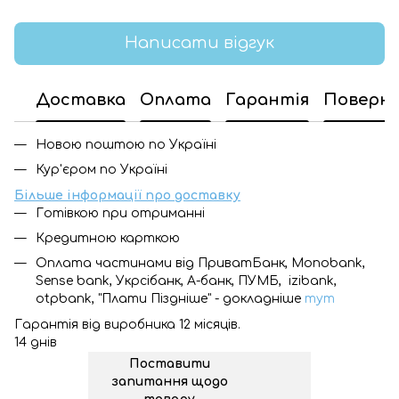
Написати відгук
Доставка
Оплата
Гарантія
Поверн
Новою поштою по Україні
Кур'єром по Україні
Більше інформації про доставку
Готівкою при отриманні
Кредитною карткою
Оплата частинами від ПриватБанк, Monobank,
Sense bank, Укрсібанк, А-банк, ПУМБ, izibank,
otpbank, "Плати Піздніше" - докладніше
тут
Гарантія від виробника 12 місяців.
14 днів
Поставити
запитання щодо