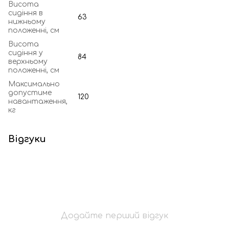
Висота
сидіння в
63
нижньому
положенні, см
Висота
сидіння у
84
верхньому
положенні, см
Максимально
допустиме
120
навантаження,
кг
Відгуки
Додайте перший відгук