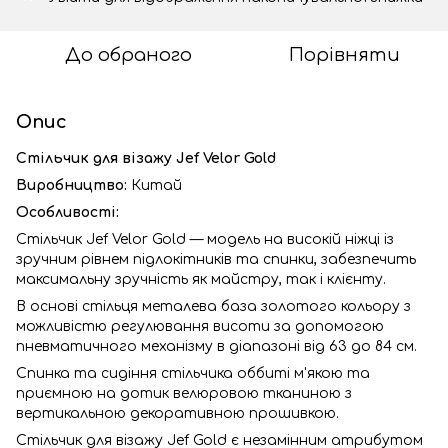
До обраного
Порівняти
Опис
Стільчик для візажу Jef Velor Gold
Виробництво:
Китай
Особливості:
Стільчик Jef Velor Gold — модель на високій ніжці із
зручним рівнем підлокітників та спинки, забезпечить
максимальну зручність як майстру, так і клієнту.
В основі стільця металева база золотого кольору з
можливістю регулювання висоти за допомогою
пневматичного механізму в діапазоні від 63 до 84 см.
Спинка та сидіння стільчика оббиті м'якою та
приємною на дотик велюровою тканиною з
вертикальною декоративною прошивкою.
Стільчик для візажу Jef Gold є незамінним атрибутом