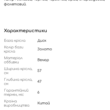
фіолетовий.
Характеристики
База крісла
Диск
Колір бази
Золото
крісла
Матеріал
Велюр
оббивки
Ширина крісла,
57
см
Глибина крісла,
47
см
Гарантійний
6
термін, міс
Країна
Китай
виробництва