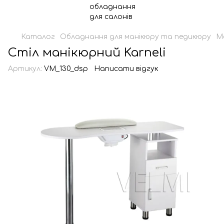
Каталог
Обладнання для манікюру та педикюру
М
Стіл манікюрний Karneli
Артикул:
VM_130_dsp
Написати відгук