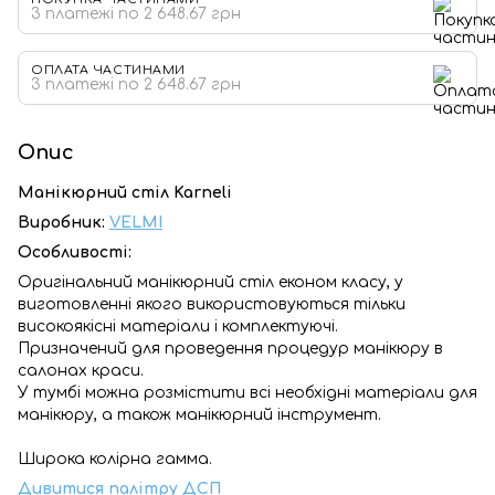
3 платежі по 2 648.67 грн
ОПЛАТА ЧАСТИНАМИ
3 платежі по 2 648.67 грн
Опис
Манікюрний стіл Karneli
Виробник:
VELMI
Особливості:
Оригінальний манікюрний стіл економ класу, у
виготовленні якого використовуються тільки
високоякісні матеріали і комплектуючі.
Призначений для проведення процедур манікюру в
салонах краси.
У тумбі можна розмістити всі необхідні матеріали для
манікюру, а також манікюрний інструмент.
Широка колірна гамма.
Дивитися палітру ДСП