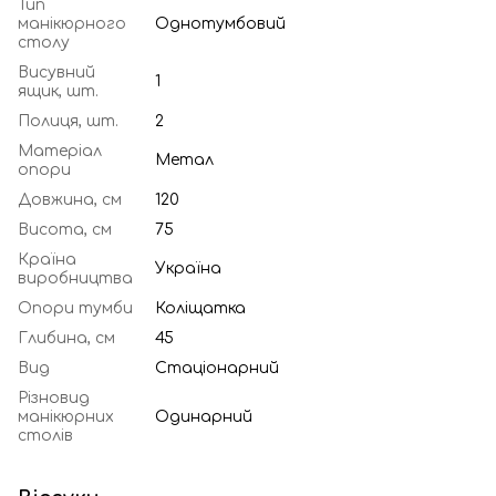
Тип
манікюрного
Однотумбовий
столу
Висувний
1
ящик, шт.
Полиця, шт.
2
Матеріал
Метал
опори
Довжина, см
120
Висота, см
75
Країна
Україна
виробництва
Опори тумби
Коліщатка
Глибина, см
45
Вид
Стаціонарний
Різновид
манікюрних
Одинарний
столів