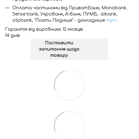
Оплата частинами від ПриватБанк, Monobank,
Sense bank, Укрсібанк, А-банк, ПУМБ, izibank,
otpbank, "Плати Піздніше" - докладніше
тут
Гарантія від виробника 12 місяців.
14 днів
Поставити
запитання щодо
товару