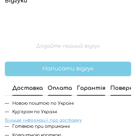
Відгуки
Додайте перший відгук
Написати відгук
Доставка
Оплата
Гарантія
Поверн
Новою поштою по Україні
Кур'єром по Україні
Більше інформації про доставку
Готівкою при отриманні
Кредитною карткою