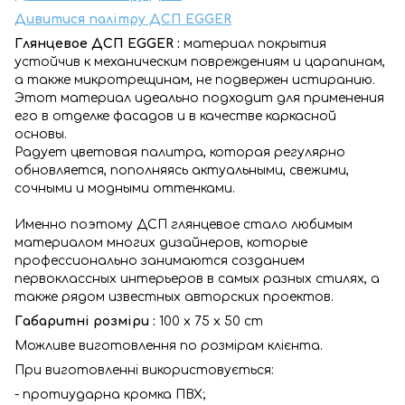
Дивитися палітру ДСП EGGER
Глянцевое ДСП EGGER :
материал покрытия
устойчив к механическим повреждениям и царапинам,
а также микротрещинам, не подвержен истиранию.
Этот материал идеально подходит для применения
его в отделке фасадов и в качестве каркасной
основы.
Радует цветовая палитра, которая регулярно
обновляется, пополняясь актуальными, свежими,
сочными и модными оттенками.
Именно поэтому ДСП глянцевое стало любимым
материалом многих дизайнеров, которые
профессионально занимаются созданием
первоклассных интерьеров в самых разных стилях, а
также рядом известных авторских проектов.
Габаритні розміри :
100 x 75 x 50 cm
Можливе виготовлення по розмірам клієнта.
При виготовленні використовується:
- протиударна кромка ПВХ;