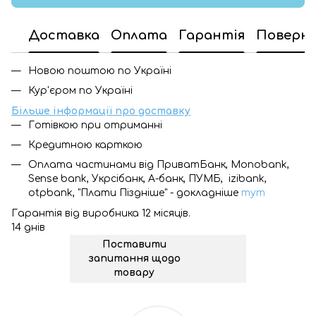
Доставка
Оплата
Гарантія
Поверн
Новою поштою по Україні
Кур'єром по Україні
Більше інформації про доставку
Готівкою при отриманні
Кредитною карткою
Оплата частинами від ПриватБанк, Monobank,
Sense bank, Укрсібанк, А-банк, ПУМБ, izibank,
otpbank, "Плати Піздніше" - докладніше
тут
Гарантія від виробника 12 місяців.
14 днів
Поставити
запитання щодо
товару