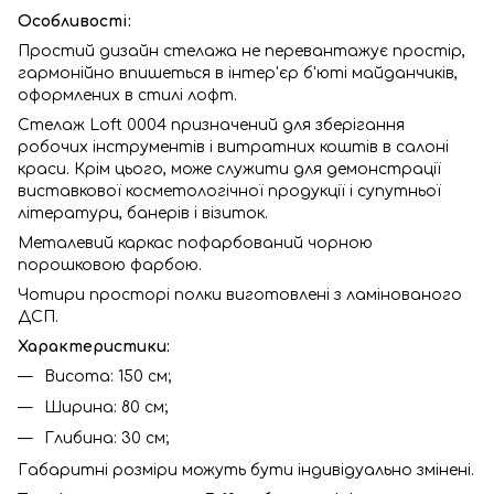
Особливості:
Простий дизайн стелажа не перевантажує простір,
гармонійно впишеться в інтер'єр б'юті майданчиків,
оформлених в стилі лофт.
Стелаж Loft 0004 призначений для зберігання
робочих інструментів і витратних коштів в салоні
краси. Крім цього, може служити для демонстрації
виставкової косметологічної продукції і супутньої
літератури, банерів і візиток.
Металевий каркас пофарбований чорною
порошковою фарбою.
Чотири просторі полки виготовлені з ламінованого
ДСП.
Характеристики:
Висота: 150 см;
Ширина: 80 см;
Глибина: 30 см;
Габаритні розміри можуть бути індивідуально змінені.