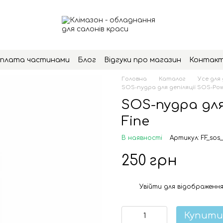
плата частинами
Блог
Відгуки про магазин
Контак
Головна
Каталог
Усе для 
SOS-пудра для депіляції SOS-Pow
SOS-пудра для
Fine
В наявності
Артикул: FF_sos
250 грн
Увійти
для відображення
%
Купити