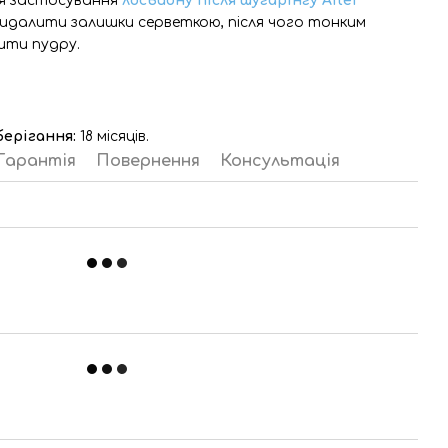
ля застосування
лосьйону після шугарінгу After
идалити залишки серветкою, після чого тонким
ити пудру.
берігання:
18 місяців.
Гарантія
Повернення
Консультація