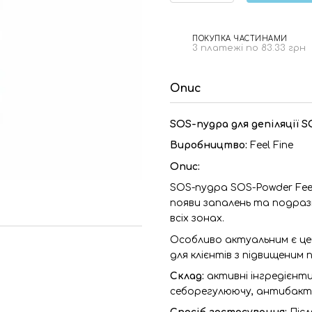
ПОКУПКА ЧАСТИНАМИ
3 платежі по 83.33 грн
Опис
SOS-пудра для депіляції SO
Виробництво:
Feel Fine
Опис:
SOS-пудра SOS-Powder Feel
появи запалень та подразн
всіх зонах.
Особливо актуальним є цей з
для клієнтів з підвищеним
Склад:
активні інгредієнти
себорегулюючу, антибакте