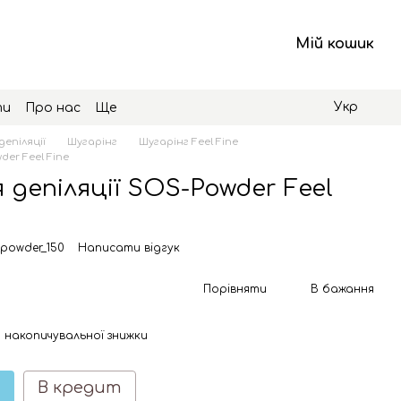
Мій кошик
Укр
ти
Про нас
Ще
депіляції
Шугарінг
Шугарінг Feel Fine
der Feel Fine
 депіляції SOS-Powder Feel
_powder_150
Написати відгук
Порівняти
В бажання
 накопичувальної знижки
В кредит