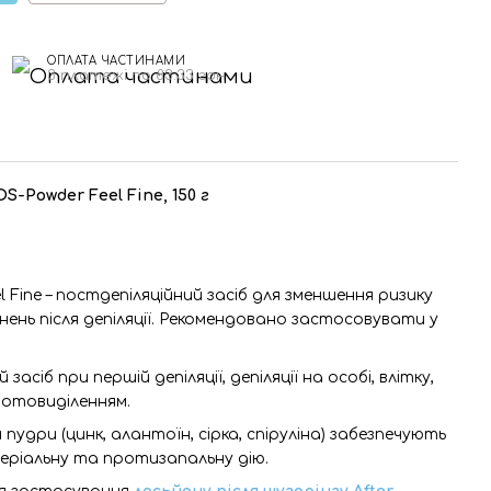
ОПЛАТА ЧАСТИНАМИ
3 платежі по 83.33 грн
S-Powder Feel Fine, 150 г
 Fine – постдепіляційний засіб для зменшення ризику
ень після депіляції. Рекомендовано застосовувати у
асіб при першій депіляції, депіляції на особі, влітку,
 потовиділенням.
 пудри (цинк, алантоїн, сірка, спіруліна) забезпечують
ріальну та протизапальну дію.