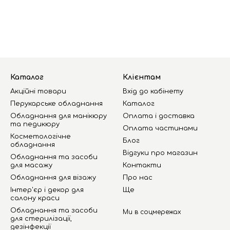
Каталог
Клієнтам
Акційні товари
Вхід до кабінету
Перукарське обладнання
Каталог
Обладнання для манікюру
Оплата і доставка
та педикюру
Оплата частинами
Косметологічне
Блог
обладнання
Відгуки про магазин
Обладнання та засоби
для масажу
Контакти
Обладнання для візажу
Про нас
Інтер'єр і декор для
Ще
салону краси
Обладнання та засоби
Ми в соцмережах
для стерилізації,
дезінфекції