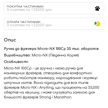
ПОКУПКА ЧАСТИНАМИ
3 платежі по 1 520.00 грн
ОПЛАТА ЧАСТИНАМИ
3 платежі по 1 520.00 грн
Опис
Ручка до фрезера Micro-NX 100Cp 35 тис. оборотів
Виробництво:
Micro-NX (Південна Корея)
Особливості:
Micro-NX 100Cp - це зручна і легка ручка для
манікюрних фрезерів, створена для комфортної
роботи майстрів манікюру, нарощування і корекції
штучних нігтів. Вона підходить для всіх типів
фрезерів Micro-NX і AnyXing, що працюють на 35,000
обертів на хвилину, і може слугувати заміною для
більшості фрезерів Strong і Marathon.