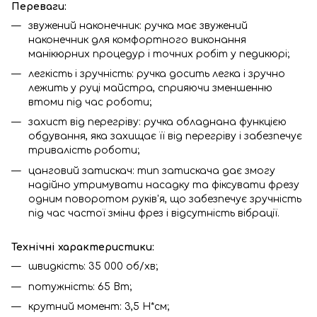
Переваги:
звужений наконечник: ручка має звужений
наконечник для комфортного виконання
манікюрних процедур і точних робіт у педикюрі;
легкість і зручність: ручка досить легка і зручно
лежить у руці майстра, сприяючи зменшенню
втоми під час роботи;
захист від перегріву: ручка обладнана функцією
обдування, яка захищає її від перегріву і забезпечує
тривалість роботи;
цанговий затискач: тип затискача дає змогу
надійно утримувати насадку та фіксувати фрезу
одним поворотом руків'я, що забезпечує зручність
під час частої зміни фрез і відсутність вібрації.
Технічні характеристики:
швидкість: 35 000 об/хв;
потужність: 65 Вт;
крутний момент: 3,5 Н*см;