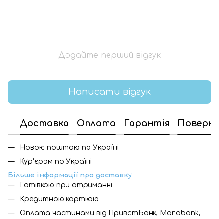
Додайте перший відгук
Написати відгук
Доставка
Оплата
Гарантія
Поверн
Новою поштою по Україні
Кур'єром по Україні
Більше інформації про доставку
Готівкою при отриманні
Кредитною карткою
Оплата частинами від ПриватБанк, Monobank,