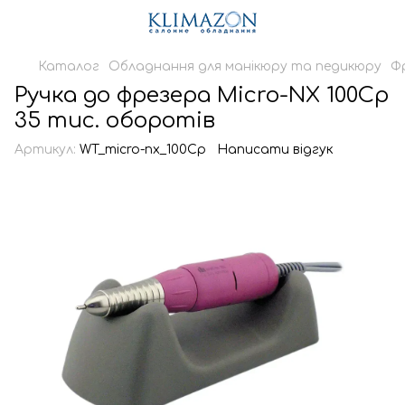
Каталог
Обладнання для манікюру та педикюру
Ф
Ручка до фрезера Micro-NX 100Cp
35 тис. оборотів
Артикул:
WT_micro-nx_100Cp
Написати відгук