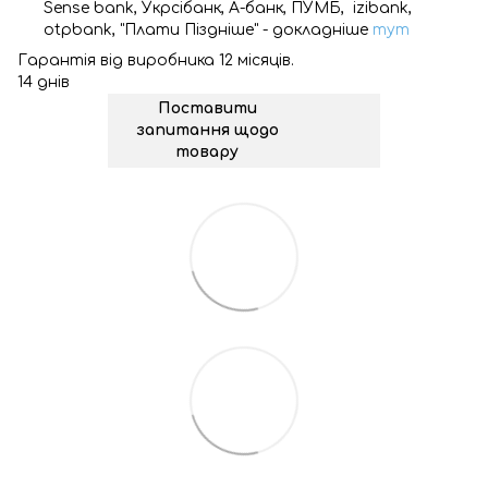
Sense bank, Укрсібанк, А-банк, ПУМБ, izibank,
otpbank, "Плати Піздніше" - докладніше
тут
Гарантія від виробника 12 місяців.
14 днів
Поставити
запитання щодо
товару