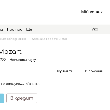
Мій кошик
Укр
ти
Про нас
Ще
ське обладнання
Дзеркала і робочі місця
Mozart
_722
Написати відгук
Порівняти
В бажання
 накопичувальної знижки
В кредит