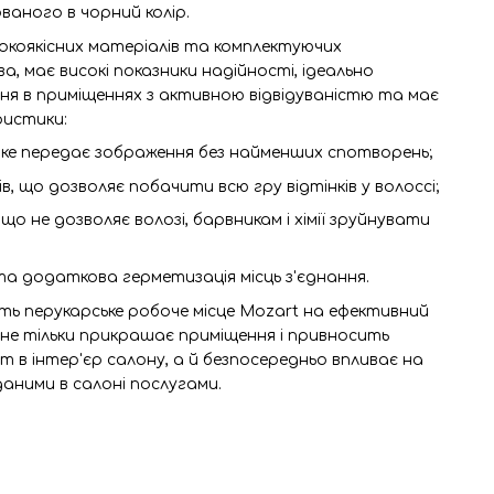
ваного в чорний колір.
окоякісних матеріалів та комплектуючих
, має високі показники надійності, ідеально
ня в приміщеннях з активною відвідуваністю та має
ристики:
 яке передає зображення без найменших спотворень;
ів, що дозволяє побачити всю гру відтінків у волоссі;
що не дозволяє волозі, барвникам і хімії зруйнувати
 та додаткова герметизація місць з'єднання.
ть перукарське робоче місце Mozart на ефективний
 не тільки прикрашає приміщення і привносить
 в інтер'єр салону, а й безпосередньо впливає на
даними в салоні послугами.