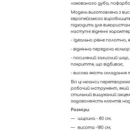
лакованого дуба, пофарбо
Модель виготовлена з вис
європейського виробництва
підходить для використан
наступні відмінні характе
- Ідеально рівне полотно,
- відмінна передача кольор
- посилений захисний шар, 
покриття, що відбиває;
- висока якість складання
Всі ці нюанси перетворюю
робочий інструмент, який
стильний вишуканий акцент
задоволеність клієнтів на
Розміри:
ширина - 80 см;
висота -180 см;