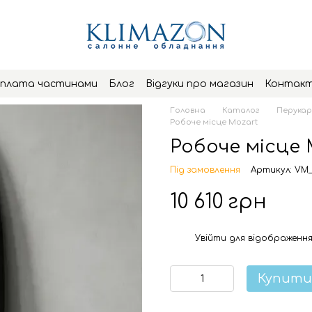
плата частинами
Блог
Відгуки про магазин
Контак
Головна
Каталог
Перукар
Робоче місце Mozart
Робоче місце 
Під замовлення
Артикул: VM
10 610 грн
Увійти
для відображення
%
Купити