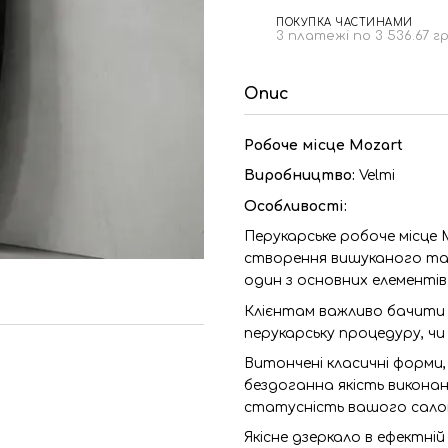
ПОКУПКА ЧАСТИНАМИ
3 платежі по 3 536.67 г
Опис
Робоче місце Mozart
Виробництво:
Velmi
Особливості:
Перукарське робоче місце 
створення вишуканого та
один з основних елементів
Клієнтам важливо бачити с
перукарську процедуру, чи
Витончені класичні форми
бездоганна якість виконан
статусність вашого сало
Якісне дзеркало в ефектні