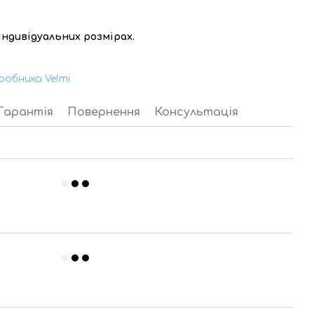
ндивідуальних розмірах.
робника Velmi
Гарантія
Повернення
Консультація