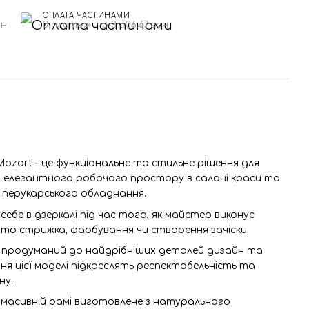
ОПЛАТА ЧАСТИНАМИ
рн
3 платежі по 3 536.67 грн
Mozart – це функціональне та стильне рішення для
 елегантного робочого простору в салоні краси та
 перукарського обладнання.
ебе в дзеркалі під час того, як майстер виконує
 то стрижка, фарбування чи створення зачіски.
, продуманий до найдрібніших деталей дизайн та
ня цієї моделі підкреслять респектабельність та
ну.
й масивній рамі виготовлене з натурального