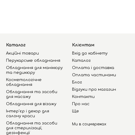
Каталог
Клієнтам
Акційні товари
Вхід до кабінету
Перукарське обладнання
Каталог
Обладнання для манікюру
Оплата і доставка
та педикюру
Оплата частинами
Косметологічне
Блог
обладнання
Відгуки про магазин
Обладнання та засоби
для масажу
Контакти
Обладнання для візажу
Про нас
Інтер'єр і декор для
Ще
салону краси
Обладнання та засоби
Ми в соцмережах
для стерилізації,
дезінфекції