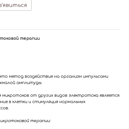
з'явиться
отоковой терапии
это метод воздействия на организм импульсами
рхмалой амплитуды.
 микротоков от других видов электротока является
ние в клетки и стимуляция нормальных
сов.
икротоковой терапии: