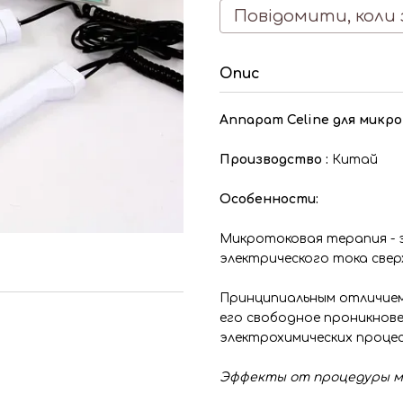
Повідомити, коли 
Опис
Аппарат Celine для микр
Производство :
Китай
Особенности:
Микротоковая терапия - 
электрического тока све
Принципиальным отличием
его свободное проникнове
электрохимических процес
Эффекты от процедуры м