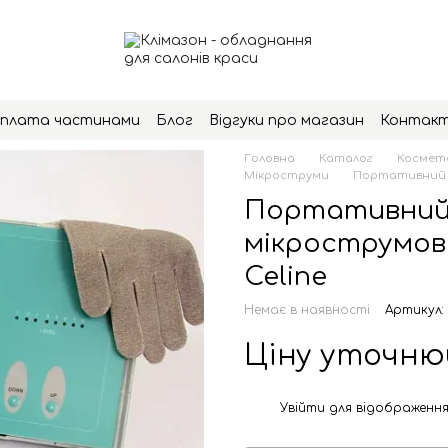
плата частинами
Блог
Відгуки про магазин
Контак
Головна
Каталог
Космето
Мікроструми
Портативний а
Портативний
мікрострумово
Celine
Немає в наявності
Артикул: 
Ціну уточн
Увійти
для відображення
%