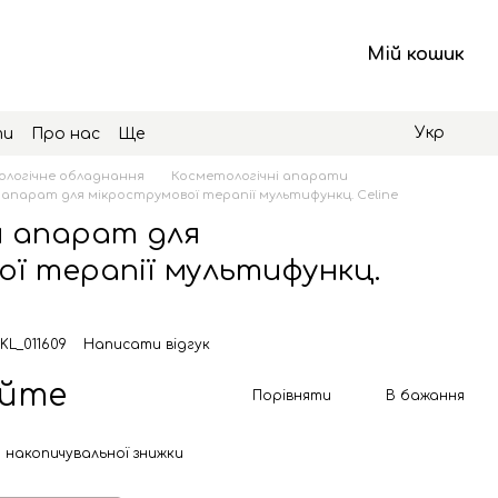
Мій кошик
Укр
ти
Про нас
Ще
логічне обладнання
Косметологічні апарати
парат для мікрострумової терапії мультифункц. Celine
 апарат для
ї терапії мультифункц.
KL_011609
Написати відгук
юйте
Порівняти
В бажання
 накопичувальної знижки