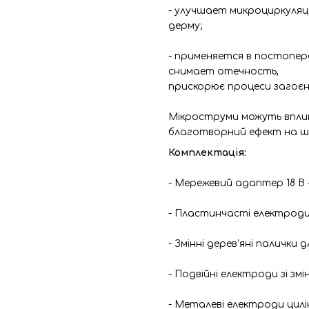
- улучшает микроциркуляц
дерму;
- применяется в постопе
снимает отечность,
прискорює процеси загоєн
Мікроструми можуть вплив
благотворний ефект на шкі
Комплектація:
- Мережевий адаптер 18 В -
- Пластинчасті електроди
- Змінні дерев'яні палички д
- Подвійні електроди зі зм
- Металеві електроди цил