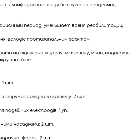
ию и лимфодренаж, воздействует на эпидермис,
рационный период, уменьшает время реабилитации,
ня, володіє протизапальним ефектом.
ати на підшкірно-жирову клітковину, м'язи, надавати
ру, що в'яне.
 1 шт.
 з струмопровідного латексу: 2 шт.
ля подвійних електродів: 1 уп.
інними насадками: 2 шт.
індричної форми: 2 шт