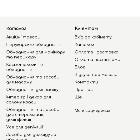
Каталог
Клієнтам
Акційні товари
Вхід до кабінету
Перукарське обладнання
Каталог
Обладнання для манікюру
Оплата і доставка
та педикюру
Оплата частинами
Косметологічне
Блог
обладнання
Відгуки про магазин
Обладнання та засоби
для масажу
Контакти
Обладнання для візажу
Про нас
Інтер'єр і декор для
Ще
салону краси
Обладнання та засоби
Ми в соцмережах
для стерилізації,
дезінфекції
Усе для депіляції
Засоби для догляду за
обличчям