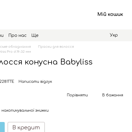
Мій кошик
Укр
ти
Про нас
Ще
ське обладнання
Праски для волосся
ss Pro d.19-32 мм
лосся конусна Babyliss
2281TTE
Написати відгук
Порівняти
В бажання
 накопичувальної знижки
В кредит