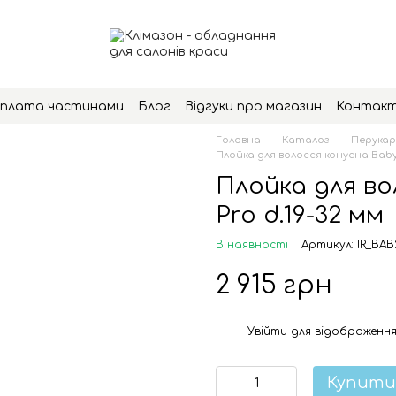
плата частинами
Блог
Відгуки про магазин
Контак
Головна
Каталог
Перукар
Плойка для волосся конусна Babyli
Плойка для во
Pro d.19-32 мм
В наявності
Артикул: IR_BAB
2 915 грн
Увійти
для відображення
%
Купити