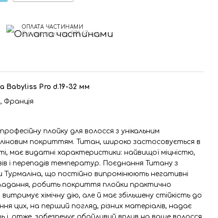
ОПЛАТА ЧАСТИНАМИ
3 платежі по 971.67 грн
 Babyliss Pro d.19-32 мм
o, Франція
професійну плойку для волосся з унікальним
ліновим покриттям. Титан, широко застосовується в
ті, має видатні характеристики: найвищої міцністю,
ивів і перепадів температур. Поєднання Титану з
 Турмаліна, що постійно випромінюють негативні
 укладання, робить покриття плойки практично
 витримує хімічну дію, але й має збільшену стійкість до
ння цих, на перший погляд, різних матеріалів, надає
ь і, отже, забезпечує дбайливий вплив на ваше волосся.