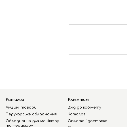
Каталог
Клієнтам
Акційні товари
Вхід до кабінету
Перукарське обладнання
Каталог
Обладнання для манікюру
Оплата і доставка
та педикюру