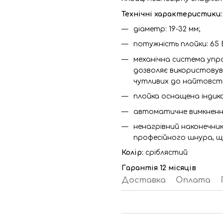
Технічні характеристики:
діаметр: 19-32 мм;
потужність плойки: 65 
механічна система упра
дозволяє використовува
чутливих до найтовсті
плойка оснащена індик
автоматичне вимкнення
ненагрівний наконечник
професійного шнура, що
Колір:
сріблястий
Гарантія 12 місяців
Доставка
Оплата