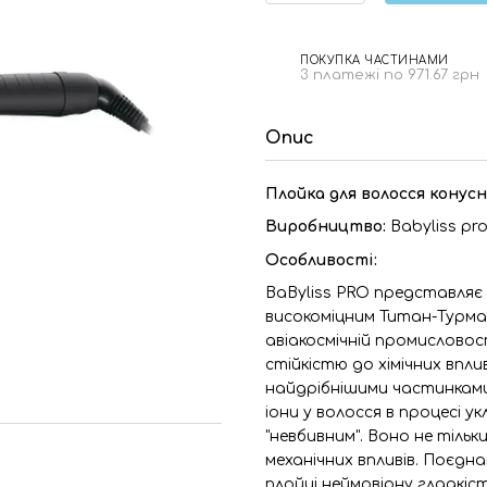
ПОКУПКА ЧАСТИНАМИ
3 платежі по 971.67 грн
Опис
Плойка для волосся конусна
Виробництво:
Babyliss pr
Особливості:
BaByliss PRO представляє 
високоміцним Титан-Турма
авіакосмічній промисловос
стійкістю до хімічних впл
найдрібнішими частинками
іони у волосся в процесі
"невбивним". Воно не тільки
механічних впливів. Поєдна
плойці неймовірну гладкіст