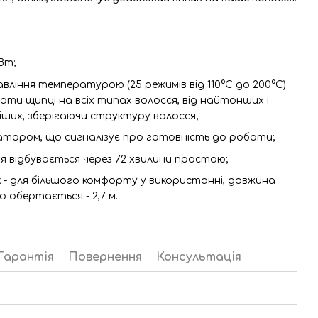
Вт;
вління температурою (25 режимів від 110°C до 200°C)
ти щипці на всіх типах волосся, від найтонших і
ших, зберігаючи структуру волосся;
атором, що сигналізує про готовність до роботи;
 відбувається через 72 хвилини простою;
 - для більшого комфорту у використанні, довжина
 обертається - 2,7 м.
Гарантія
Повернення
Консультація