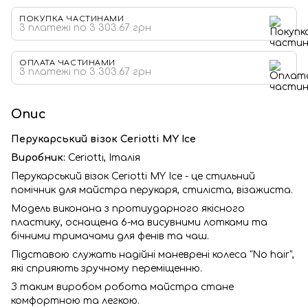
ПОКУПКА ЧАСТИНАМИ
3 платежі по 3 303.67 грн
ОПЛАТА ЧАСТИНАМИ
3 платежі по 3 303.67 грн
Опис
Перукарський візок Ceriotti MY Ice
Виробник:
Ceriotti, Італія
Перукарський візок Ceriotti MY Ice - це стильний
помічник для майстра перукаря, стиліста, візажиста.
Модель виконана з протиударного якісного
пластику, оснащена 6-ма висувними лотками та
бічними тримачами для фенів та чаш.
Підставою служать надійні маневрені колеса "No hair",
які сприяють зручному переміщенню.
З таким виробом робота майстра стане
комфортною та легкою.