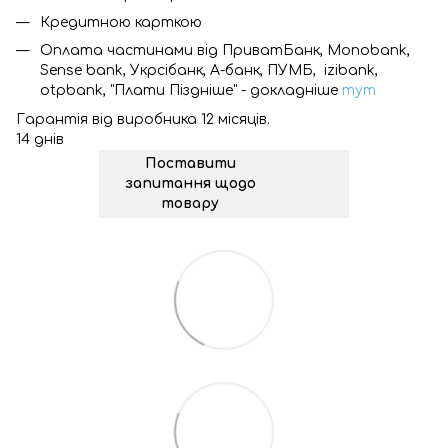
Кредитною карткою
Оплата частинами від ПриватБанк, Monobank,
Sense bank, Укрсібанк, А-банк, ПУМБ, izibank,
otpbank, "Плати Піздніше" - докладніше
тут
Гарантія від виробника 12 місяців.
14 днів
Поставити
запитання щодо
товару