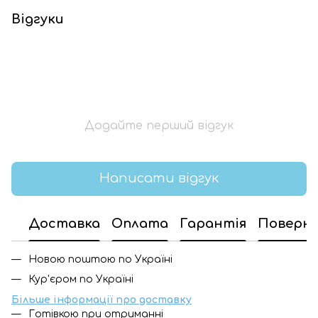
Відгуки
Додайте перший відгук
Написати відгук
Доставка
Оплата
Гарантія
Поверн
Новою поштою по Україні
Кур'єром по Україні
Більше інформації про доставку
Готівкою при отриманні