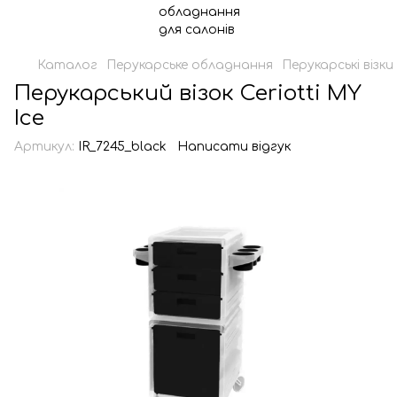
Каталог
Перукарське обладнання
Перукарські візки
Перукарський візок Ceriotti MY
Ice
Артикул:
IR_7245_black
Написати відгук