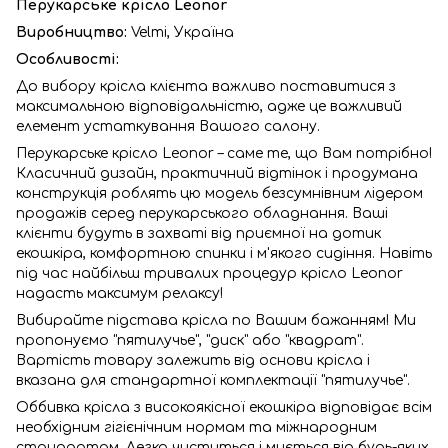
Перукарське крісло Leonor
Виробництво:
Velmi,
Україна
Особливості:
До вибору крісла клієнта важливо поставитися з
максимальною відповідальністю, адже це важливий
елемент устаткування Вашого салону.
Перукарське крісло Leonor – саме те, що Вам потрібно!
Класичний дизайн, практичний відтінок і продумана
конструкція роблять цю модель безсумнівним лідером
продажів серед перукарського обладнання. Ваші
клієнти будуть в захваті від приємної на дотик
екошкіра, комфортною спинки і м'якого сидіння. Навіть
під час найбільш тривалих процедур крісло Leonor
надасть максимум релаксу!
Вибирайте підстава крісла по Вашим бажанням! Ми
пропонуємо "пятилучье", "диск" або "квадрат".
Вартість товару залежить від основи крісла і
вказана для стандартної комплектації "пятилучье".
Оббивка крісла з високоякісної екошкіра відповідає всім
необхідним гігієнічним нормам та міжнародним
стандартам. Легко чиститься і миється від будь-яких