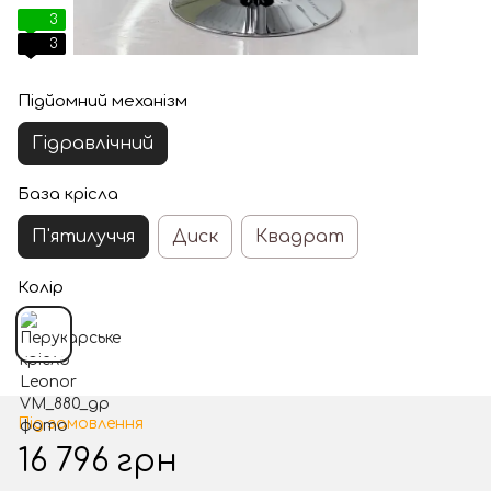
3
3
Підйомний механізм
Гідравлічний
База крісла
П'ятилуччя
Диск
Квадрат
Колір
Під замовлення
16 796 грн