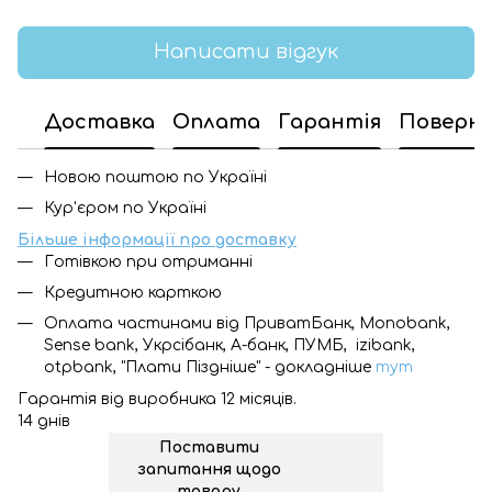
Написати відгук
Доставка
Оплата
Гарантія
Поверн
Новою поштою по Україні
Кур'єром по Україні
Більше інформації про доставку
Готівкою при отриманні
Кредитною карткою
Оплата частинами від ПриватБанк, Monobank,
Sense bank, Укрсібанк, А-банк, ПУМБ, izibank,
otpbank, "Плати Піздніше" - докладніше
тут
Гарантія від виробника 12 місяців.
14 днів
Поставити
запитання щодо
товару