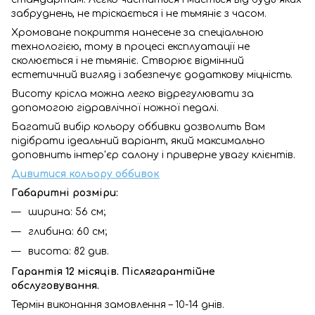
забруднень, не тріскається і не тьмяніє з часом.
Хромоване покриття нанесене за спеціальною
технологією, тому в процесі експлуатації не
сколюється і не тьмяніє. Створює відмінний
естетичний вигляд і забезпечує додаткову міцність.
Висоту крісла можна легко відрегулювати за
допомогою гідравлічної ножної педалі.
Багатий вибір кольору оббивки дозволить Вам
підібрати ідеальний варіант, який максимально
доповнить інтер'єр салону і приверне увагу клієнтів.
Дивитися кольору оббивок
Габаритні розміри:
ширина: 56 см;
глибина: 60 см;
висота: 82 див.
Гарантія 12 місяців. Післягарантійне
обслуговування.
Термін виконання замовлення – 10-14 днів.