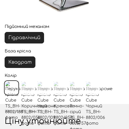
Підйомний механізм
Гідравлічний
База крісла
Квадрат
Колір
Немає в наявності
Ціну уточнюйте