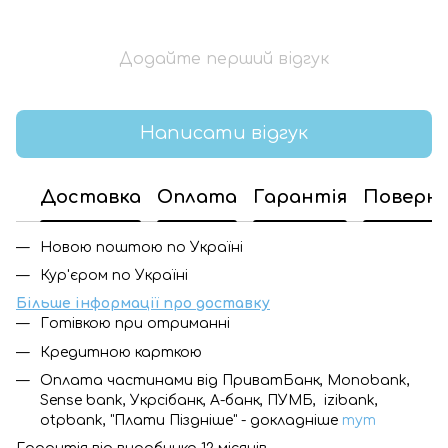
Додайте перший відгук
Написати відгук
Доставка
Оплата
Гарантія
Поверн
Новою поштою по Україні
Кур'єром по Україні
Більше інформації про доставку
Готівкою при отриманні
Кредитною карткою
Оплата частинами від ПриватБанк, Monobank,
Sense bank, Укрсібанк, А-банк, ПУМБ, izibank,
otpbank, "Плати Піздніше" - докладніше
тут