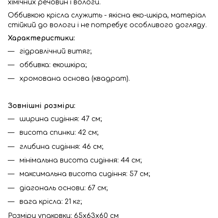
хімічних речовин і вологи.
Оббивкою крісла служить - якісна еко-шкіра, матеріал
стійкий до вологи і не потребує особливого догляду.
Характеристики:
гідравлічний витяг;
оббивка: екошкіра;
хромована основа (квадрат).
Зовнішні розміри:
ширина сидіння: 47 см;
висота спинки: 42 см;
глибина сидіння: 46 см;
мінімальна висота сидіння: 44 см;
максимальна висота сидіння: 57 см;
діагональ основи: 67 см;
вага крісла: 21 кг;
Розміри упаковки: 65x63x60 см