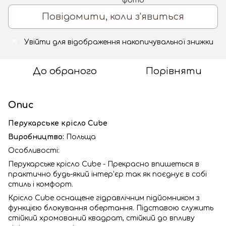
Повідомити, коли з'явиться
Увійти
для відображення накопичувальної знижки
%
До обраного
Порівняти
Опис
Перукарське крісло Cube
Виробництво:
Польща
Особливості:
Перукарське крісло Cube - Прекрасно впишеться в
практично будь-який інтер'єр так як поєднує в собі
стиль і комфорт.
Крісло Cube оснащене гідравлічним підйомником з
функцією блокування обертання. Підставою служить
стійкий хромований квадрат, стійкий до впливу