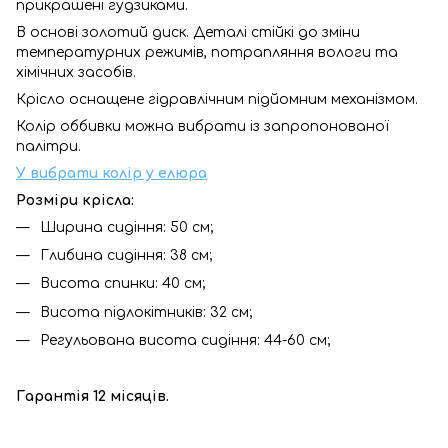
прикрашені гудзиками.
В основі золотий диск. Деталі стійкі до зміни
температурних режимів, потрапляння вологи та
хімічних засобів.
Крісло оснащене гідравлічним підйомним механізмом.
Колір оббивки можна вибрати із запропонованої
палітри.
У
вибрати колір у
елюра
Розміри крісла:
Ширина сидіння: 50 см;
Глибина сидіння: 38 см;
Висота спинки: 40 см;
Висота підлокітників: 32 см;
Регульована висота сидіння: 44-60 см;
Гарантія 12 місяців.