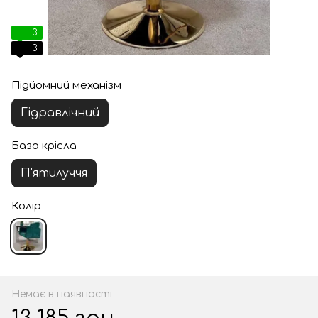
3
3
Підйомний механізм
Гідравлічний
База крісла
П'ятилуччя
Колір
Немає в наявності