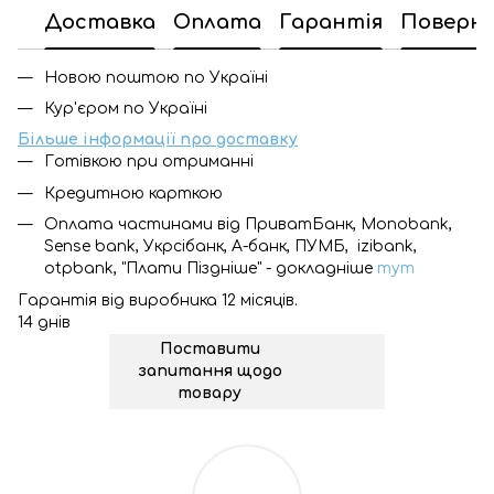
Доставка
Оплата
Гарантія
Поверн
Новою поштою по Україні
Кур'єром по Україні
Більше інформації про доставку
Готівкою при отриманні
Кредитною карткою
Оплата частинами від ПриватБанк, Monobank,
Sense bank, Укрсібанк, А-банк, ПУМБ, izibank,
otpbank, "Плати Піздніше" - докладніше
тут
Гарантія від виробника 12 місяців.
14 днів
Поставити
запитання щодо
товару