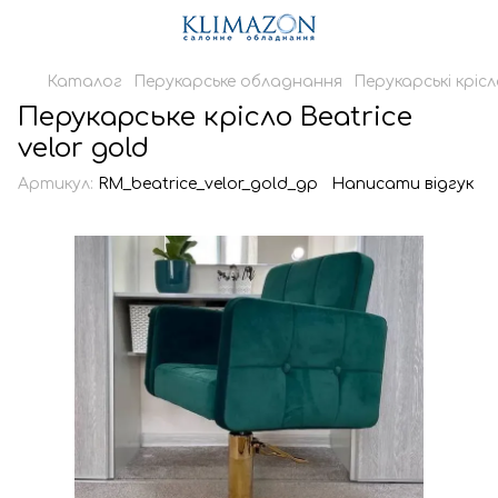
Каталог
Перукарське обладнання
Перукарські кріс
Перукарське крісло Beatrice
velor gold
Артикул:
RM_beatrice_velor_gold_gp
Написати відгук