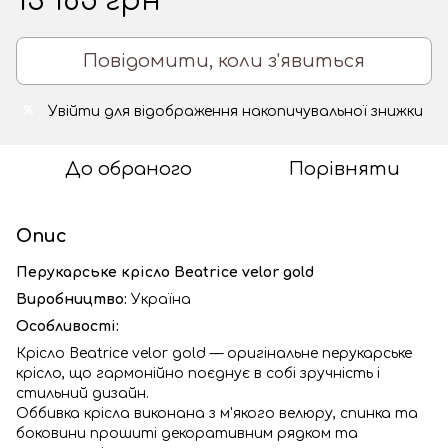
13 185 грн
Повідомити, коли з'явиться
Увійти
для відображення накопичувальної знижки
%
До обраного
Порівняти
Опис
Перукарське крісло Beatrice velor gold
Виробництво:
Україна
Особливості:
Крісло Beatrice velor gold — оригінальне перукарське
крісло, що гармонійно поєднує в собі зручність і
стильний дизайн.
Оббивка крісла виконана з м'якого велюру, спинка та
боковини прошиті декоративним рядком та