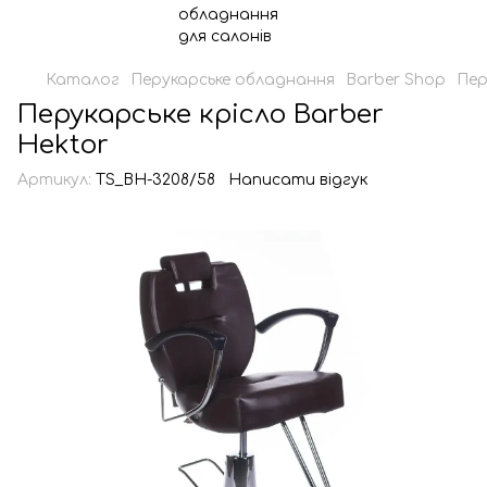
Каталог
Перукарське обладнання
Barber Shop
Пер
Перукарське крісло Barber
Hektor
Артикул:
TS_BH-3208/58
Написати відгук