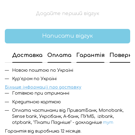
Додайте перший відгук
Написати відгук
Доставка
Оплата
Гарантія
Поверн
Новою поштою по Україні
Кур'єром по Україні
Більше інформації про доставку
Готівкою при отриманні
Кредитною карткою
Оплата частинами від ПриватБанк, Monobank,
Sense bank, Укрсібанк, А-банк, ПУМБ, izibank,
otpbank, "Плати Піздніше" - докладніше
тут
Гарантія від виробника 12 місяців.