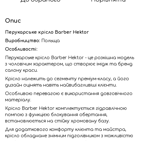
Опис
Перукарське крісло Barber Hektor
Виробництво:
Польща
Особливості:
Перукарське крісло Barber Hektor - це розкішна модель
з чоловічим характером, що створює імідж та бренд
салону краси.
Крісло належить до сегменту преміум-класу, а його
дизайн оцінять навіть найвибагливіші клієнти.
Особливою перевагою є використання довговічного
матеріалу.
Крісло Barber Hektor комплектується гідравлічною
помпою з функцією блокування обертання,
встановлюється на стійку хромовану базу.
Для додаткового комфорту клієнта та майстра,
крісло обладнане знімним підголівником з можливістю